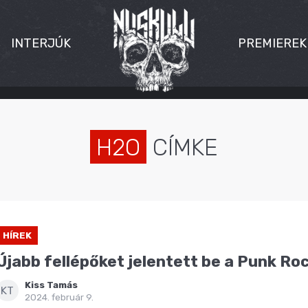
INTERJÚK
PREMIEREK
H2O
CÍMKE
HÍREK
Újabb fellépőket jelentett be a Punk Ro
Kiss Tamás
KT
2024. február 9.