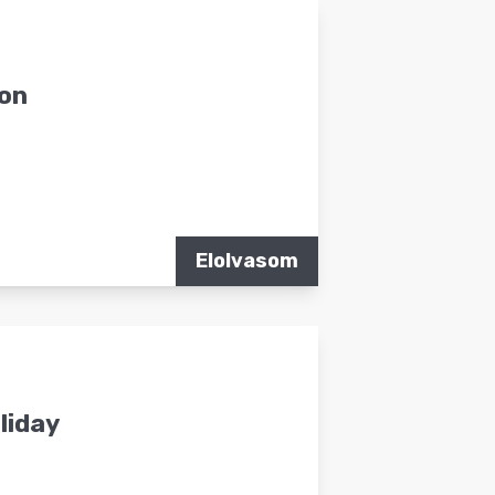
ton
Elolvasom
oliday