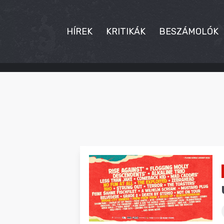
HÍREK
KRITIKÁK
BESZÁMOLÓK
HÍREK
KRITIKÁK
BESZÁMOLÓK
INTERJÚK
PREMIEREK
KULT
MÁSVILÁG