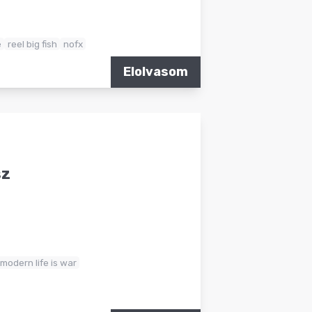
e
reel big fish
nofx
Elolvasom
sz
modern life is war