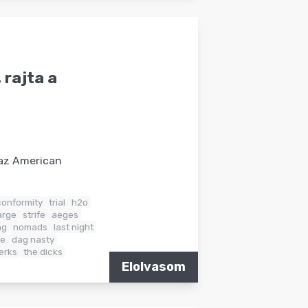
 rajta a
 az American
conformity
trial
h2o
arge
strife
aeges
ng
nomads
last night
ue
dag nasty
jerks
the dicks
Elolvasom