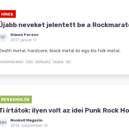
HÍREK
Újabb neveket jelentett be a Rockmara
Simon Ferenc
SF
2017. január 17.
Death metal, hardcore, black metal és egy kis folk metal.
rockmaraton
h2o
obituary
taake
tyr
BESZÁMOLÓK
Ti írtátok: ilyen volt az idei Punk Rock H
Nuskull Magazin
NM
2014. szeptember 13.