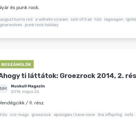
Nyár és punk rock.
august burns red
a wilhelm scream
sick of it all
h2o
lagwagon
ignit
gnarwolves
punk rock holiday
BESZÁMOLÓK
Ahogy ti láttátok: Groezrock 2014, 2. ré
Nuskull Magazin
NM
2014. május 22.
Vendégcikk / II. rész
h2o
cro-mags
groezrock
apologies i have none
the offspring
nofx