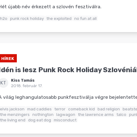
Hét újabb név érkezett a szlovén fesztiválra.
h2o
punk rock holiday
the exploited
no fun at all
HÍREK
Idén is lesz Punk Rock Holiday Szlovéni
Kiss Tamás
KT
2018. február 17.
A világ leghangulatosabb punkfesztiválja végre bejelentette
elvis jackson
mad caddies
terror
comeback kid
bad religion
beatst
the menzingers
nothington
lagwagon
the lawrence arms
talco
punk
the living end
dog eat dog
misconduct