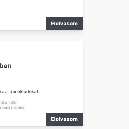
Elolvasom
ában
 az idei előadókat.
eaks
h2o
 rock holiday
Elolvasom