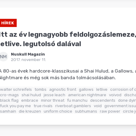
HÍREK
Itt az év legnagyobb feldolgozáslemeze,
letlive. legutolsó dalával
Nuskull Magazin
NM
2017. november 11.
A 80-as évek hardcore-klasszikusai a Shai Hulud, a Gallows,
Nightmare és még sok más banda tolmácsolásában.
walter schreifels
tombs
agnostic front
gallows
letlive
corrosion of 
cro-mags
shai hulud
jesse leach
american nightmare
voivod
disch
black flag
embrace
minor threat
fu manchu
descendents
done dyi
fuck you pay me
true rivals
riverboat gamblers
void
government iss
samhain
die kreuzen
uniform choice
subhumans
raw power
circle 