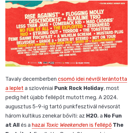
Tavaly decemberben
csomó idei névről lerántotta
a leplet
a szlovéniai
Punk Rock Holiday
, most
pedig hét újabb fellépőt mutott meg. A 2024.
augusztus 5-9-ig tartó punkfesztivál névsorát
három kultikus zenekar bővíti: az
H2O
, a
No Fun
a
t All
és a
hazai
Toxic Weekend
en is fellépő
The