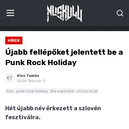
HÍREK
HÍREK
KRITIKÁK
Újabb fellépőket jelentett be a
BESZÁMOLÓK
Punk Rock Holiday
INTERJÚK
Kiss Tamás
KT
2024. február 9.
PREMIEREK
h2o
punk rock holiday
the exploited
no fun at all
KULT
Hét újabb név érkezett a szlovén
MÁSVILÁG
fesztiválra.
BLOG