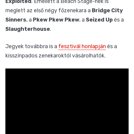
Exploited
. Emellett a Beach Stage-nek is
meglett az első négy főzenekara a
Bridge City
Sinners
, a
Pkew Pkew Pkew
, a
Seized Up
és a
Slaughterhouse
.
Jegyek továbbra is a
fesztivál honlapján
és a
kisszínpados zenekaroktól vásárolhatók.