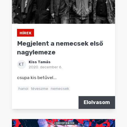
HÍREK
Megjelent a nemecsek első
nagylemeze
Kiss Tamás
KT
2020. december 6.
csupa kis betűvel...
hanoi
téveszme
nemecsek
Elolvasom