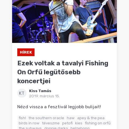
HÍREK
Ezek voltak a tavalyi Fishing
On Orfű legütősebb
koncertjei
Kiss Tamás
KT
2019. március 15.
Nézd vissza a fesztivál legjobb bulijait!
fish!
the southern oracle
haw
apey & the pea
birds in row
téveszme
petofi
kies
fishing on orfű
the subways
donnie darko
belzebong