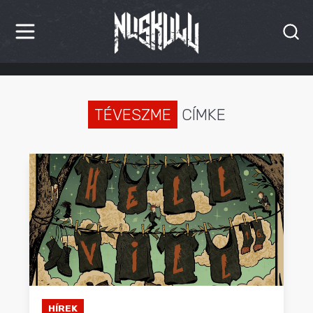
HÍREK
KRITIKÁK
TÉVESZME
CÍMKE
BESZÁMOLÓK
INTERJÚK
PREMIEREK
KULT
MÁSVILÁG
BLOG
HÍREK