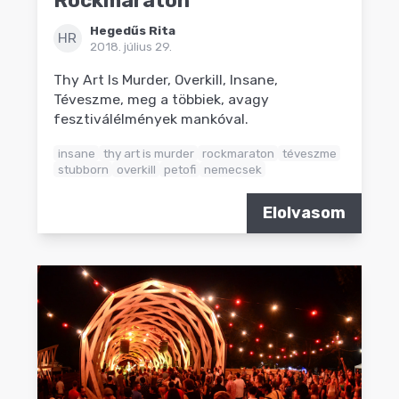
Rockmaraton
Hegedűs Rita
HR
2018. július 29.
Thy Art Is Murder, Overkill, Insane,
Téveszme, meg a többiek, avagy
fesztiválélmények mankóval.
insane
thy art is murder
rockmaraton
téveszme
stubborn
overkill
petofi
nemecsek
Elolvasom