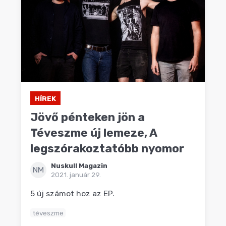
HÍREK
Jövő pénteken jön a
Téveszme új lemeze, A
legszórakoztatóbb nyomor
Nuskull Magazin
NM
2021. január 29.
5 új számot hoz az EP.
téveszme