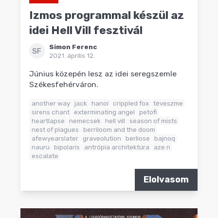
Izmos programmal készül az
idei Hell Vill fesztivál
Simon Ferenc
SF
2021. április 12.
Június közepén lesz az idei seregszemle
Székesfehérváron.
another way
jack
hanoi
crippled fox
téveszme
sirens chant
exterminating angel
petofi
heartlapse
nemecsek
hell vill
season of mists
nest of plagues
berriloom and the doom
afewyearslater
graveolution
berliose
bajnoq
nauru
bipolaris
antrópia architektúra
aze n
escalate
Elolvasom