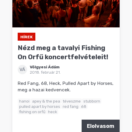
HÍREK
Nézd meg a tavalyi Fishing
On Orfű koncertfelvételeit!
Völgyesi Ádám
VÁ
2018. február 21.
Red Fang, 68, Heck, Pulled Apart by Horses,
meg a hazai kedvencek.
hanoi
apey & the pea
téveszme
stubborn
pulled apart by horses
red fang
68
fishing on orfű
heck
Elolvasom