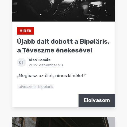
HÍREK
Újabb dalt dobott a Bipøläris,
a Téveszme énekesével
Kiss Tamás
KT
2019. december 20.
„Megbasz az élet, nincs kímélet!”
téveszme
bipolaris
Elolvasom