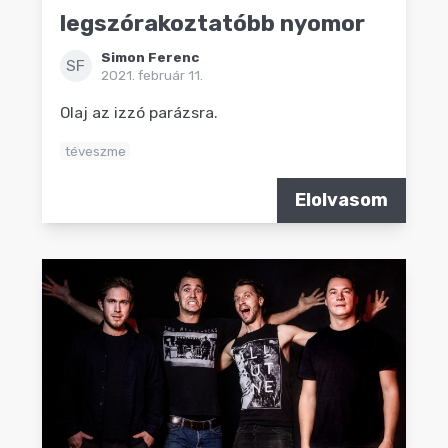
legszórakoztatóbb nyomor
Simon Ferenc
SF
2021. február 11.
Olaj az izzó parázsra.
téveszme
Elolvasom