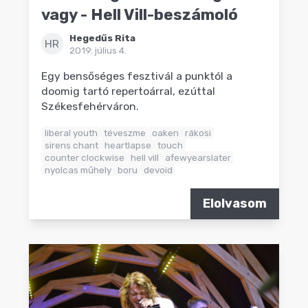
vagy - Hell Vill-beszámoló
Hegedűs Rita
HR
2019. július 4.
Egy bensőséges fesztivál a punktól a
doomig tartó repertoárral, ezúttal
Székesfehérváron.
liberal youth
téveszme
oaken
rákosi
sirens chant
heartlapse
touch
counter clockwise
hell vill
afewyearslater
nyolcas műhely
boru
devoid
Elolvasom