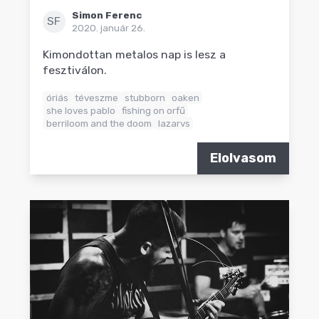
Simon Ferenc
SF
2020. január 26.
Kimondottan metalos nap is lesz a
fesztiválon.
óriás
téveszme
stubborn
oaken
she loves pablo
fishing on orfű
berriloom and the doom
lazarvs
Elolvasom