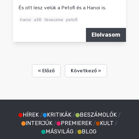
És ott lesz velük a Petofi és a Hanoi is.
hanoi
a38
téveszme
petofi
Elolvasom
« Előző
Következő »
HÍREK
/
KRITIKÁK
/
BESZÁMOLÓK
/
INTERJÚK
/
PREMIEREK
/
KULT
/
MÁSVILÁG
/
BLOG