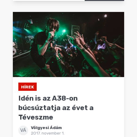
HÍREK
Idén is az A38-on
búcsúztatja az évet a
Téveszme
Völgyesi Ádám
VÁ
2017. november 1.