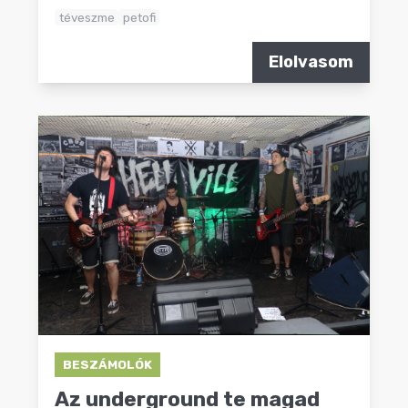
téveszme
petofi
Elolvasom
BESZÁMOLÓK
Az underground te magad