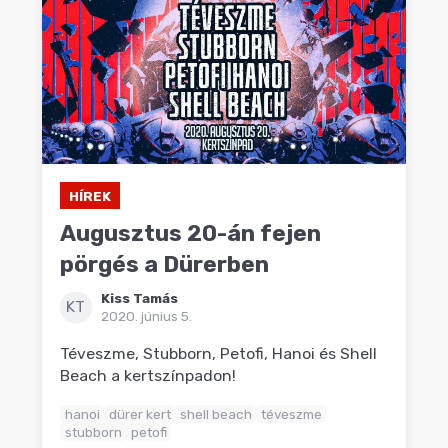
HÍREK
Augusztus 20-án fejen
pörgés a Dürerben
Kiss Tamás
KT
2020. június 5.
Téveszme, Stubborn, Petofi, Hanoi és Shell
Beach a kertszínpadon!
hanoi
dürer kert
shell beach
téveszme
stubborn
petofi