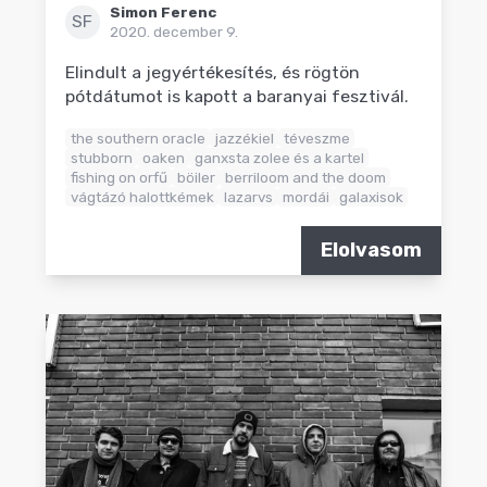
Simon Ferenc
SF
2020. december 9.
Elindult a jegyértékesítés, és rögtön
pótdátumot is kapott a baranyai fesztivál.
the southern oracle
jazzékiel
téveszme
stubborn
oaken
ganxsta zolee és a kartel
fishing on orfű
böiler
berriloom and the doom
vágtázó halottkémek
lazarvs
mordái
galaxisok
Elolvasom