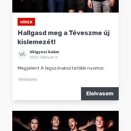
HÍREK
Hallgasd meg a Téveszme új
kislemezét!
Völgyesi Ádám
VÁ
2021. február 6.
Megjelent A legszórakoztatóbb nyomor.
téveszme
Elolvasom