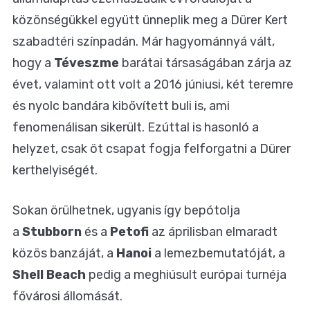
közönségükkel együtt ünneplik meg a Dürer Kert
szabadtéri színpadán. Már hagyománnyá vált,
hogy a
Téveszme
barátai társaságában zárja az
évet, valamint ott volt a 2016 júniusi, két teremre
és nyolc bandára kibővített buli is, ami
fenomenálisan sikerült. Ezúttal is hasonló a
helyzet, csak öt csapat fogja felforgatni a Dürer
kerthelyiségét.
Sokan örülhetnek, ugyanis így bepótolja
a
Stubborn
és a
Petofi
az áprilisban elmaradt
közös banzáját, a
Hanoi
a lemezbemutatóját, a
Shell Beach
pedig a meghiúsult európai turnéja
fővárosi állomását.