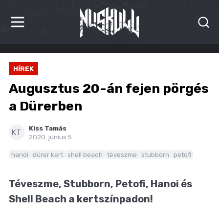
HÍREK
HÍREK
KRITIKÁK
Augusztus 20-án fejen pörgés
BESZÁMOLÓK
a Dürerben
INTERJÚK
Kiss Tamás
KT
2020. június 5.
PREMIEREK
hanoi
dürer kert
shell beach
téveszme
stubborn
petofi
KULT
Téveszme, Stubborn, Petofi, Hanoi és
MÁSVILÁG
Shell Beach a kertszínpadon!
BLOG