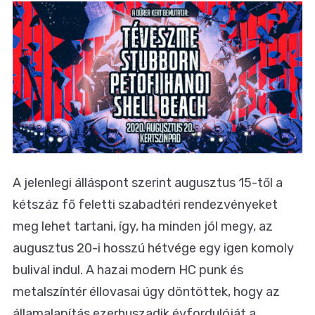
A jelenlegi álláspont szerint augusztus 15-től a
kétszáz fő feletti szabadtéri rendezvényeket
meg lehet tartani, így, ha minden jól megy, az
augusztus 20-i hosszú hétvége egy igen komoly
bulival indul. A hazai modern HC punk és
metalszíntér éllovasai úgy döntöttek, hogy az
államalapítás ezerhuszadik évfordulóját a