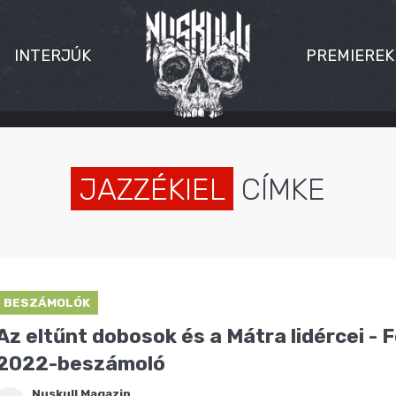
INTERJÚK
PREMIEREK
JAZZÉKIEL
CÍMKE
BESZÁMOLÓK
Az eltűnt dobosok és a Mátra lidércei - 
2022-beszámoló
Nuskull Magazin