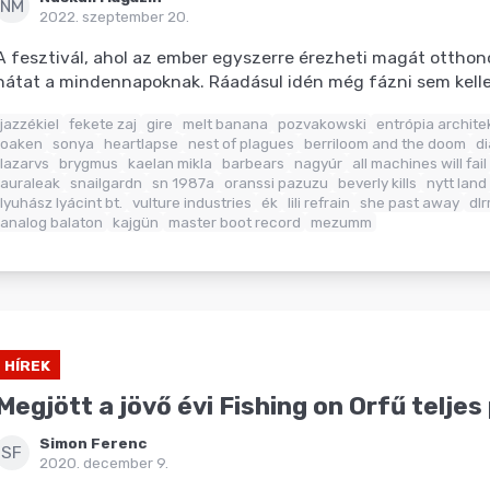
NM
2022. szeptember 20.
A fesztivál, ahol az ember egyszerre érezheti magát otthon
hátat a mindennapoknak. Ráadásul idén még fázni sem kelle
jazzékiel
fekete zaj
gire
melt banana
pozvakowski
entrópia archite
oaken
sonya
heartlapse
nest of plagues
berriloom and the doom
di
lazarvs
brygmus
kaelan mikla
barbears
nagyúr
all machines will fail
auraleak
snailgardn
sn 1987a
oranssi pazuzu
beverly kills
nytt land
lyuhász lyácint bt.
vulture industries
ék
lili refrain
she past away
dl
analog balaton
kajgün
master boot record
mezumm
HÍREK
Megjött a jövő évi Fishing on Orfű telje
Simon Ferenc
SF
2020. december 9.