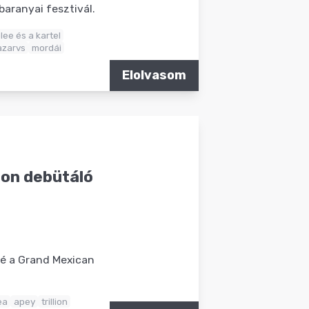
baranyai fesztivál.
lee és a kartel
azarvs
mordái
Elolvasom
lion debütáló
gé a Grand Mexican
ea
apey
trillion