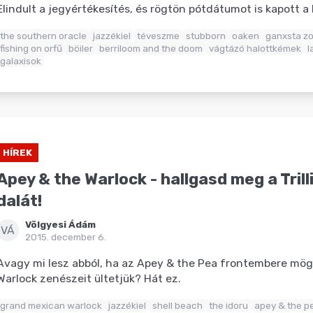
Elindult a jegyértékesítés, és rögtön pótdátumot is kapott a 
the southern oracle
jazzékiel
téveszme
stubborn
oaken
ganxsta zo
fishing on orfű
böiler
berriloom and the doom
vágtázó halottkémek
l
galaxisok
HÍREK
Apey & the Warlock - hallgasd meg a Tril
dalát!
Völgyesi Ádám
VÁ
2015. december 6.
Avagy mi lesz abból, ha az Apey & the Pea frontembere mö
Warlock zenészeit ültetjük? Hát ez.
grand mexican warlock
jazzékiel
shell beach
the idoru
apey & the p