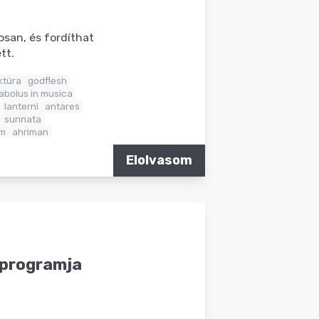
osan, és fordíthat
tt.
ktúra
godflesh
abolus in musica
lanterni
antares
sunnata
rm
ahriman
Elolvasom
s programja