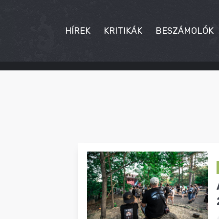
HÍREK
KRITIKÁK
BESZÁMOLÓK
HÍREK
KRITIKÁK
BESZÁMOLÓK
INTERJÚK
PREMIEREK
KULT
MÁSVILÁG