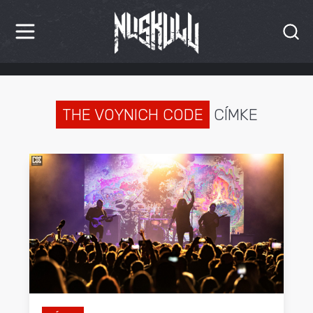
HÍREK
KRITIKÁK
THE VOYNICH CODE
CÍMKE
BESZÁMOLÓK
INTERJÚK
PREMIEREK
KULT
MÁSVILÁG
BLOG