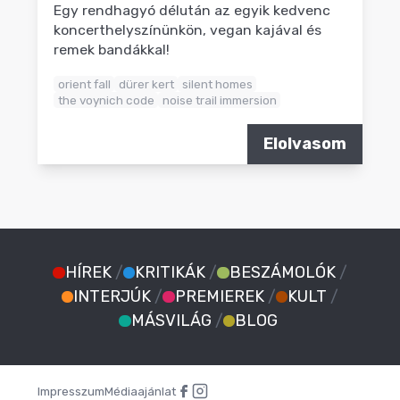
Egy rendhagyó délután az egyik kedvenc
koncerthelyszínünkön, vegan kajával és
remek bandákkal!
orient fall
dürer kert
silent homes
the voynich code
noise trail immersion
Elolvasom
HÍREK
/
KRITIKÁK
/
BESZÁMOLÓK
/
INTERJÚK
/
PREMIEREK
/
KULT
/
MÁSVILÁG
/
BLOG
Impresszum
Médiaajánlat