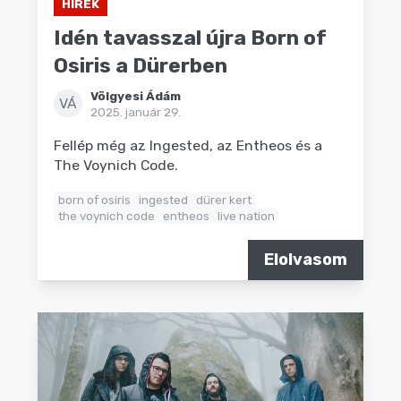
HÍREK
Idén tavasszal újra Born of
Osiris a Dürerben
Völgyesi Ádám
VÁ
2025. január 29.
Fellép még az Ingested, az Entheos és a
The Voynich Code.
born of osiris
ingested
dürer kert
the voynich code
entheos
live nation
Elolvasom