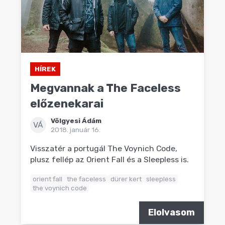
HÍREK
Megvannak a The Faceless
előzenekarai
Völgyesi Ádám
VÁ
2018. január 16.
Visszatér a portugál The Voynich Code,
plusz fellép az Orient Fall és a Sleepless is.
orient fall
the faceless
dürer kert
sleepless
the voynich code
Elolvasom