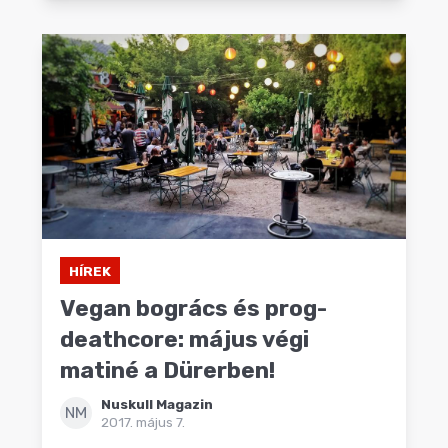
HÍREK
Vegan bogrács és prog-
deathcore: május végi
matiné a Dürerben!
Nuskull Magazin
NM
2017. május 7.