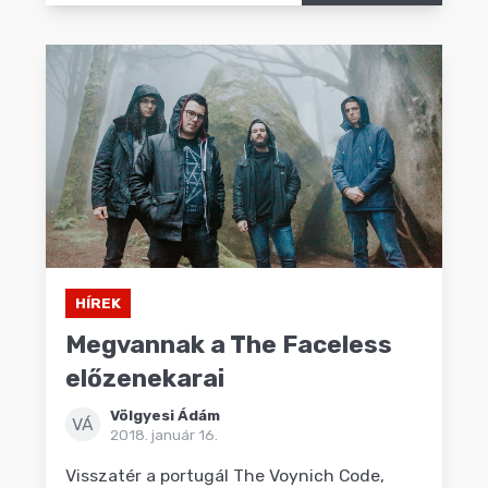
HÍREK
Megvannak a The Faceless
előzenekarai
Völgyesi Ádám
VÁ
2018. január 16.
Visszatér a portugál The Voynich Code,