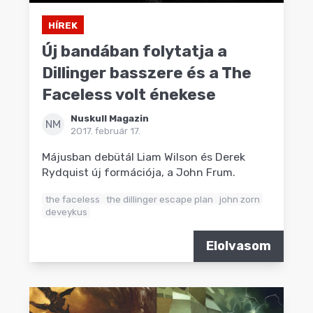
HÍREK
Új bandában folytatja a
Dillinger basszere és a The
Faceless volt énekese
Nuskull Magazin
NM
2017. február 17.
Májusban debütál Liam Wilson és Derek
Rydquist új formációja, a John Frum.
the faceless
the dillinger escape plan
john zorn
deveykus
Elolvasom