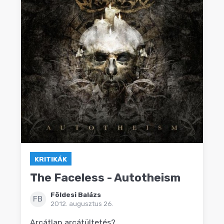
KRITIKÁK
The Faceless - Autotheism
Földesi Balázs
FB
2012. augusztus 26.
Arcátlan arcátültetés?