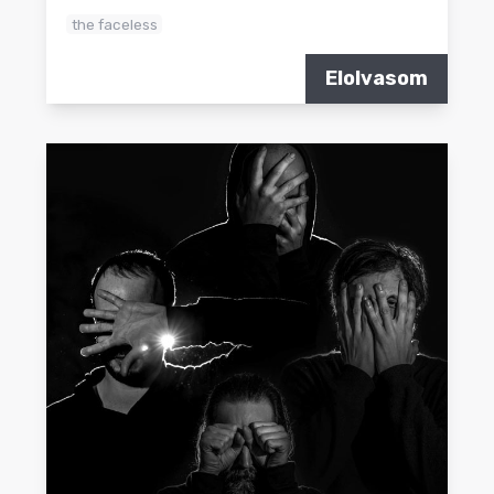
the faceless
Elolvasom