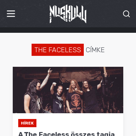
HÍREK
KRITIKÁK
THE FACELESS
CÍMKE
BESZÁMOLÓK
INTERJÚK
PREMIEREK
KULT
MÁSVILÁG
HÍREK
BLOG
A The Faceless összes tagja