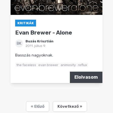
KRITIKÁK
Evan Brewer - Alone
Buzás Krisztián
BK
2011. július 9.
Basszás nagyoknak.
the faceless
evan brewer
animosity
reflux
Elolvasom
« Előző
Következő »