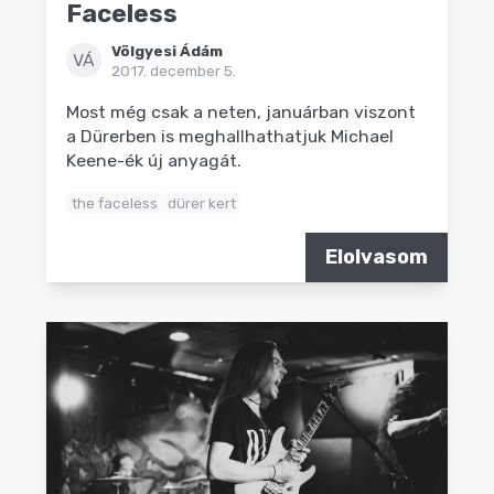
Faceless
Völgyesi Ádám
VÁ
2017. december 5.
Most még csak a neten, januárban viszont
a Dürerben is meghallhathatjuk Michael
Keene-ék új anyagát.
the faceless
dürer kert
Elolvasom