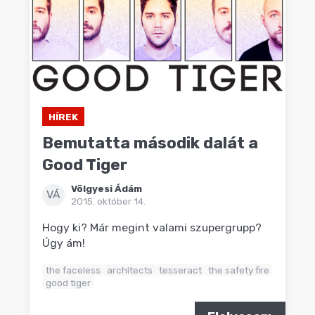
HÍREK
Bemutatta második dalát a
Good Tiger
Völgyesi Ádám
VÁ
2015. október 14.
Hogy ki? Már megint valami szupergrupp?
Úgy ám!
the faceless
architects
tesseract
the safety fire
good tiger