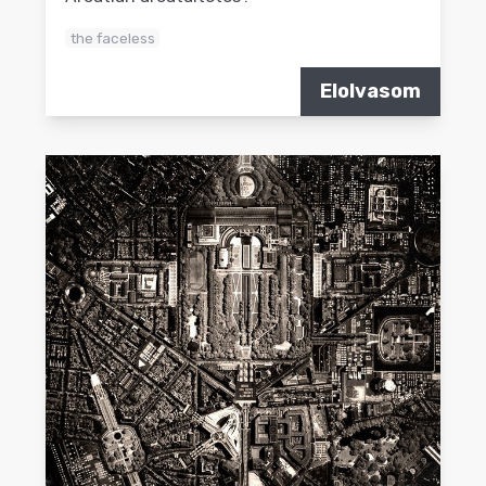
the faceless
Elolvasom