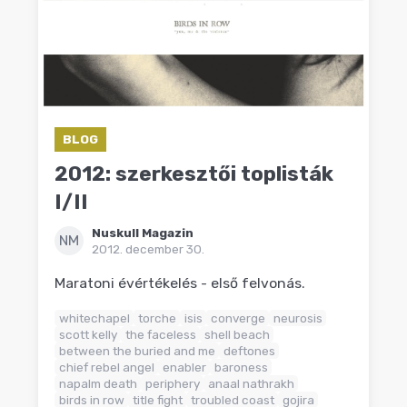
BLOG
2012: szerkesztői toplisták
I/II
Nuskull Magazin
NM
2012. december 30.
Maratoni évértékelés - első felvonás.
whitechapel
torche
isis
converge
neurosis
scott kelly
the faceless
shell beach
between the buried and me
deftones
chief rebel angel
enabler
baroness
napalm death
periphery
anaal nathrakh
birds in row
title fight
troubled coast
gojira