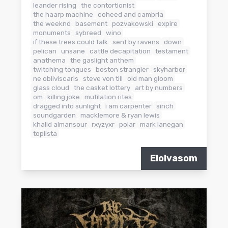
leander rising
the contortionist
the haarp machine
coheed and cambria
the weeknd
basement
pozvakowski
expire
monuments
sybreed
wino
if these trees could talk
sent by ravens
down
pelican
unsane
cattle decapitation
testament
anathema
the gaslight anthem
twitching tongues
boston strangler
skyharbor
ne obliviscaris
steve von till
old man gloom
glass cloud
the casket lottery
art by numbers
om
killing joke
mutilation rites
dragged into sunlight
i am carpenter
sinch
soundgarden
macklemore & ryan lewis
khalid almansour
rxyzyxr
polar
mark lanegan
toplista
Elolvasom