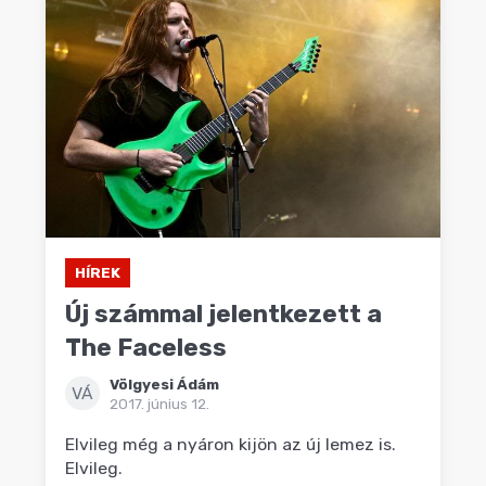
HÍREK
Új számmal jelentkezett a
The Faceless
Völgyesi Ádám
VÁ
2017. június 12.
Elvileg még a nyáron kijön az új lemez is.
Elvileg.