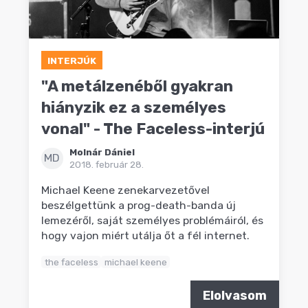
INTERJÚK
"A metálzenéből gyakran
hiányzik ez a személyes
vonal" - The Faceless-interjú
Molnár Dániel
MD
2018. február 28.
Michael Keene zenekarvezetővel
beszélgettünk a prog-death-banda új
lemezéről, saját személyes problémáiról, és
hogy vajon miért utálja őt a fél internet.
the faceless
michael keene
Elolvasom