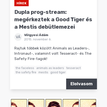
HÍREK
Dupla prog-stream:
megérkeztek a Good Tiger és
a Mestis debütlemezei
Völgyesi Ádám
VÁ
2015. november 6.
Rajtuk többek között Animals as Leaders-,
Intronaut-, valamint volt Tesseract- és The
Safety Fire-tagok!
the faceless
animals as leaders
tesseract
the safety fire
mestis
good tiger
Elolvasom