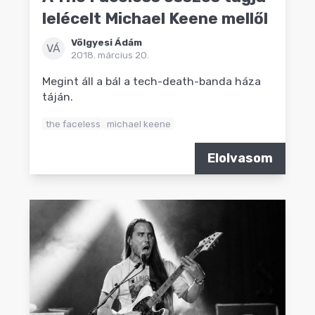
lelécelt Michael Keene mellől
Völgyesi Ádám
VÁ
2018. március 20.
Megint áll a bál a tech-death-banda háza
táján.
the faceless
michael keene
Elolvasom