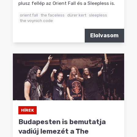
plusz fellép az Orient Fall és a Sleepless is.
orient fall
the faceless
dürer kert
sleepless
the voynich code
Elolvasom
HÍREK
Budapesten is bemutatja
vadiúj lemezét a The