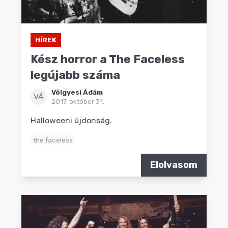
HÍREK
Kész horror a The Faceless
legújabb száma
Völgyesi Ádám
VÁ
2017. október 31.
Halloweeni újdonság.
the faceless
Elolvasom