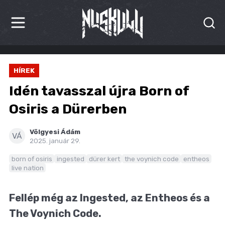
HÍREK
HÍREK
KRITIKÁK
Idén tavasszal újra Born of
BESZÁMOLÓK
Osiris a Dürerben
INTERJÚK
Völgyesi Ádám
VÁ
2025. január 29.
PREMIEREK
born of osiris
ingested
dürer kert
the voynich code
entheos
live nation
KULT
MÁSVILÁG
Fellép még az Ingested, az Entheos és a
The Voynich Code.
BLOG