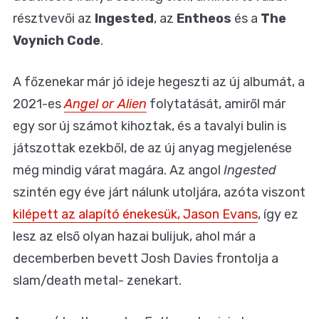
résztvevői az
Ingested
, az
Entheos
és a
The
Voynich Code
.
A főzenekar már jó ideje hegeszti az új albumát, a
2021-es
Angel or Alien
folytatását, amiről már
egy sor új számot kihoztak, és a tavalyi bulin is
játszottak ezekből, de az új anyag megjelenése
még mindig várat magára. Az angol
Ingested
szintén egy éve járt nálunk utoljára, azóta viszont
kilépett az alapító énekesük, Jason Evans
, így ez
lesz az első olyan hazai bulijuk, ahol már a
decemberben bevett Josh Davies frontolja a
slam/death metal- zenekart.