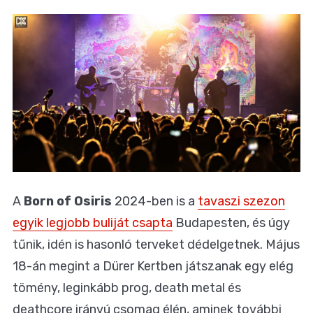
A
Born of Osiris
2024-ben is a
tavaszi szezon
egyik legjobb buliját csapta
Budapesten, és úgy
tűnik, idén is hasonló terveket dédelgetnek. Május
18-án megint a Dürer Kertben játszanak egy elég
tömény, leginkább prog, death metal és
deathcore irányú csomag élén, aminek további