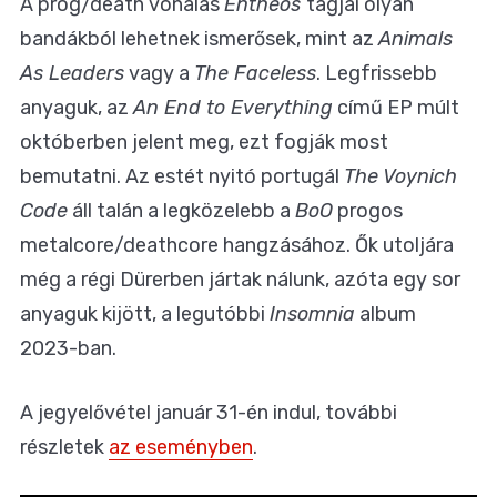
A prog/death vonalas
Entheos
tagjai olyan
bandákból lehetnek ismerősek, mint az
Animals
As Leaders
vagy a
The Faceless
. Legfrissebb
anyaguk, az
An End to Everything
című EP múlt
októberben jelent meg, ezt fogják most
bemutatni. Az estét nyitó portugál
The Voynich
Code
áll talán a legközelebb a
BoO
progos
metalcore/deathcore hangzásához. Ők utoljára
még a régi Dürerben jártak nálunk, azóta egy sor
anyaguk kijött, a legutóbbi
Insomnia
album
2023-ban.
A jegyelővétel január 31-én indul, további
részletek
az eseményben
.