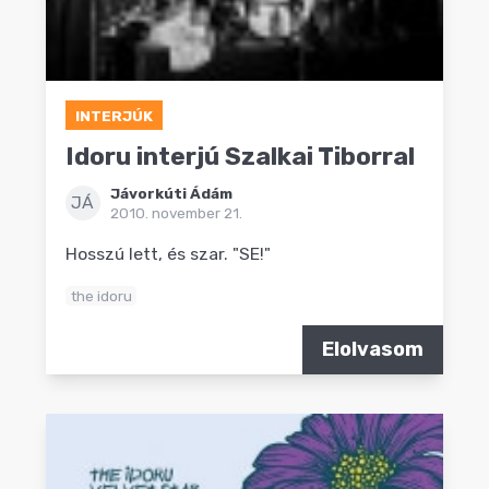
INTERJÚK
Idoru interjú Szalkai Tiborral
Jávorkúti Ádám
JÁ
2010. november 21.
Hosszú lett, és szar. "SE!"
the idoru
Elolvasom