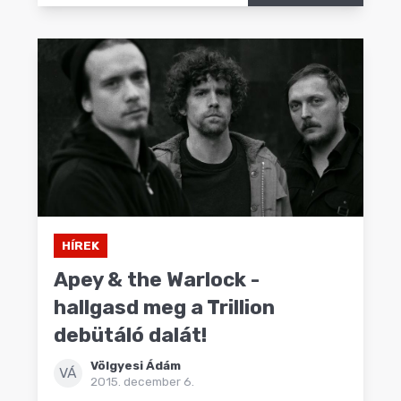
HÍREK
Apey & the Warlock -
hallgasd meg a Trillion
debütáló dalát!
Völgyesi Ádám
VÁ
2015. december 6.