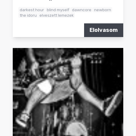
darkest hour
blind myself
dawncore
newborn
the idoru
elveszett lemezek
Elolvasom