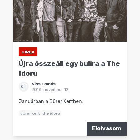
HÍREK
Újra összeáll egy bulira a The
Idoru
Kiss Tamás
KT
2018. november 12.
Januárban a Dürer Kertben.
dürer kert
the idoru
Elolvasom