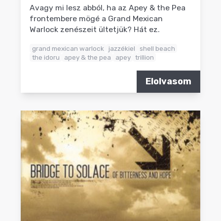
Avagy mi lesz abból, ha az Apey & the Pea
frontembere mögé a Grand Mexican
Warlock zenészeit ültetjük? Hát ez.
grand mexican warlock
jazzékiel
shell beach
the idoru
apey & the pea
apey
trillion
Elolvasom