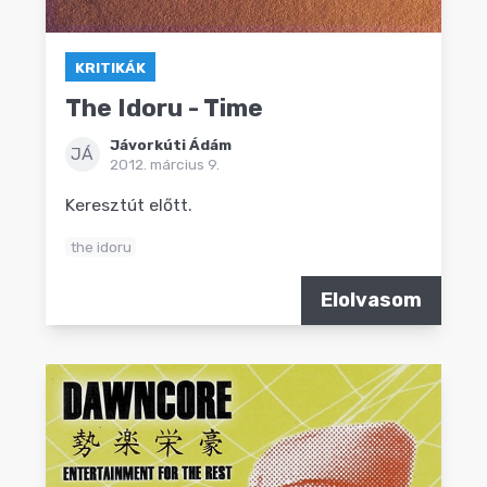
KRITIKÁK
The Idoru - Time
Jávorkúti Ádám
JÁ
2012. március 9.
Keresztút előtt.
the idoru
Elolvasom