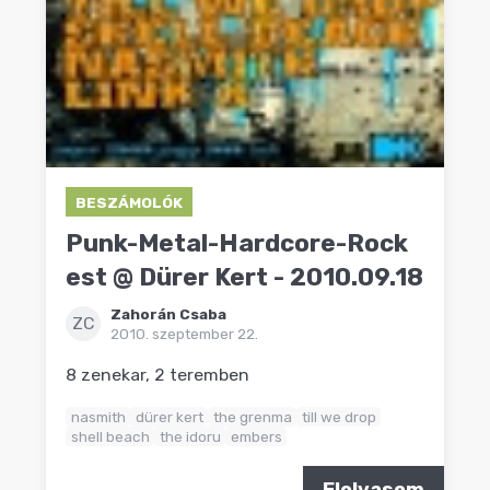
BESZÁMOLÓK
Punk-Metal-Hardcore-Rock
est @ Dürer Kert - 2010.09.18
Zahorán Csaba
ZC
2010. szeptember 22.
8 zenekar, 2 teremben
nasmith
dürer kert
the grenma
till we drop
shell beach
the idoru
embers