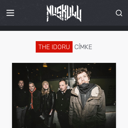
HÍREK
KRITIKÁK
THE IDORU
CÍMKE
BESZÁMOLÓK
INTERJÚK
PREMIEREK
KULT
MÁSVILÁG
BLOG