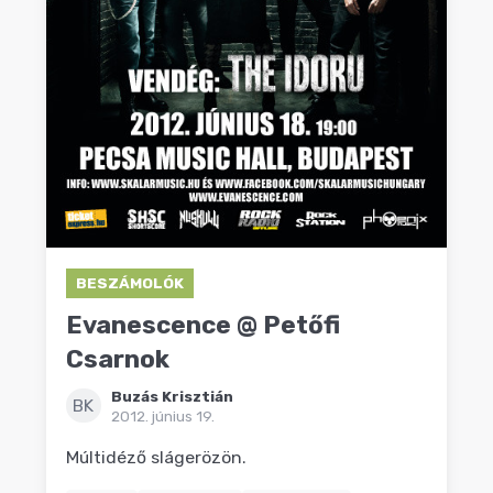
BESZÁMOLÓK
Evanescence @ Petőfi
Csarnok
Buzás Krisztián
BK
2012. június 19.
Múltidéző slágerözön.