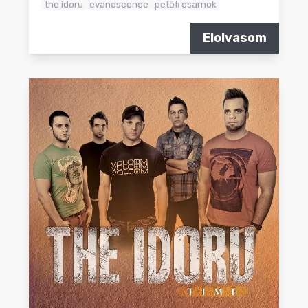
the idoru
evanescence
petőfi csarnok
Elolvasom