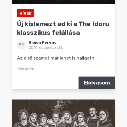
HÍREK
Új kislemezt ad ki a The Idoru
klasszikus felállása
Simon Ferenc
SF
2019. december 21.
Az első számot már lehet is hallgatni.
the idoru
Elolvasom