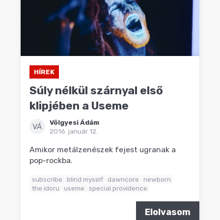
HÍREK
Súly nélkül szárnyal első
klipjében a Useme
Völgyesi Ádám
VÁ
2016. január 12.
Amikor metálzenészek fejest ugranak a
pop-rockba.
subscribe
blind myself
dawncore
newborn
the idoru
useme
special providence
Elolvasom