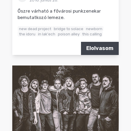
2018. június 28.
Őszre várható a fővárosi punkzenekar
bemutatkozó lemeze.
new dead project
bridge to solace
newborn
the idoru
in lak'ech
poison alley
this calling
Elolvasom