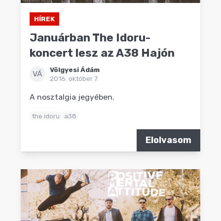
HÍREK
Januárban The Idoru-
koncert lesz az A38 Hajón
Völgyesi Ádám
VÁ
2016. október 7.
A nosztalgia jegyében.
the idoru
a38
Elolvasom