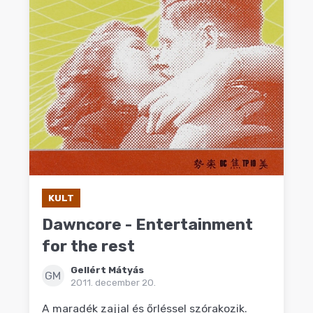
KULT
Dawncore - Entertainment
for the rest
Gellért Mátyás
GM
2011. december 20.
A maradék zajjal és őrléssel szórakozik.