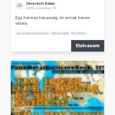
Jávorkúti Ádám
JÁ
2010. november 19.
Egy hármas házasság, és annak három
oldala.
my small community
velvet stab
the idoru
Elolvasom