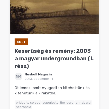
KULT
Keserűség és remény: 2003
a magyar undergroundban (I.
rész)
Nuskull Magazin
NM
2013. december 11.
Öt lemez, amit nyugodtan kitehettünk és
kitehetünk a kirakatba.
bridge to solace
superbutt
the idoru
annabarbi
necropsia