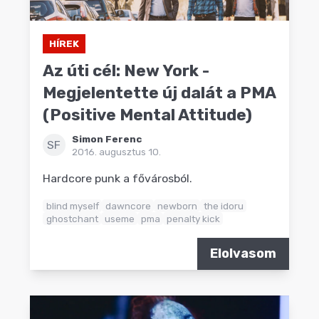
HÍREK
Az úti cél: New York -
Megjelentette új dalát a PMA
(Positive Mental Attitude)
Simon Ferenc
SF
2016. augusztus 10.
Hardcore punk a fővárosból.
blind myself
dawncore
newborn
the idoru
ghostchant
useme
pma
penalty kick
Elolvasom