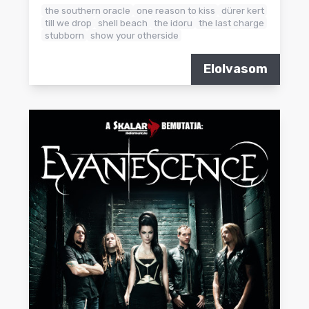
the southern oracle
one reason to kiss
dürer kert
till we drop
shell beach
the idoru
the last charge
stubborn
show your otherside
Elolvasom