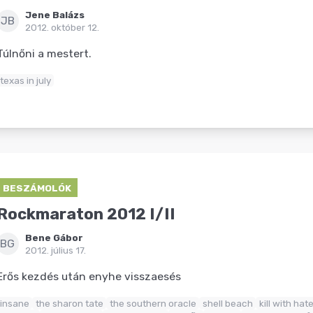
Jene Balázs
JB
2012. október 12.
Túlnőni a mestert.
texas in july
BESZÁMOLÓK
Rockmaraton 2012 I/II
Bene Gábor
BG
2012. július 17.
Erős kezdés után enyhe visszaesés
insane
the sharon tate
the southern oracle
shell beach
kill with hat