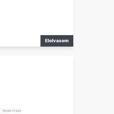
Elolvasom
e
texas in july