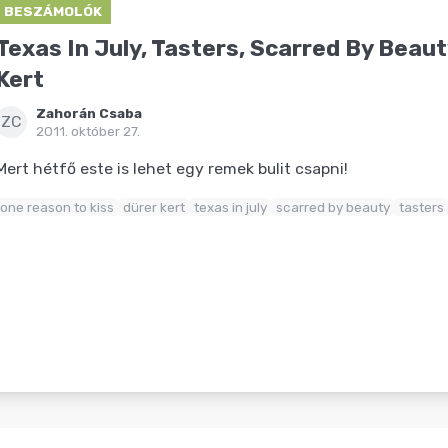
BESZÁMOLÓK
Texas In July, Tasters, Scarred By Beau
Kert
Zahorán Csaba
ZC
2011. október 27.
Mert hétfő este is lehet egy remek bulit csapni!
one reason to kiss
dürer kert
texas in july
scarred by beauty
tasters