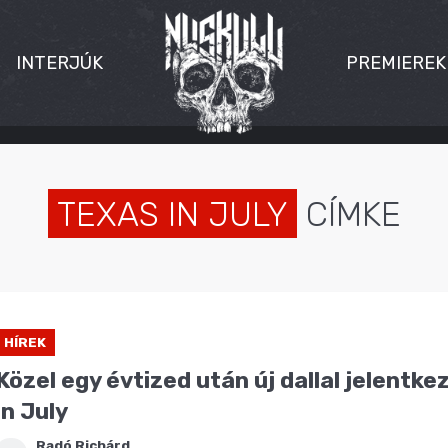
INTERJÚK
PREMIEREK
TEXAS IN JULY
CÍMKE
HÍREK
Közel egy évtized után új dallal jelentke
in July
Radó Richárd