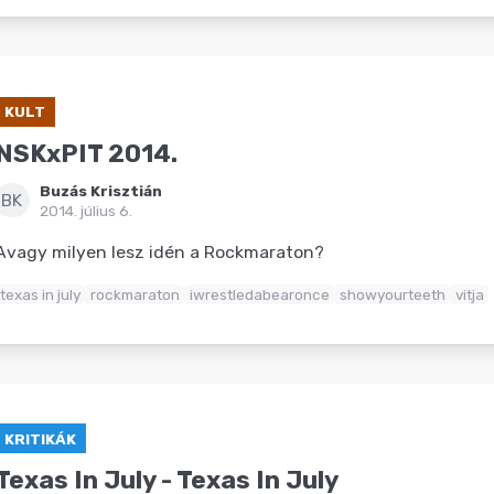
KULT
NSKxPIT 2014.
Buzás Krisztián
BK
2014. július 6.
Avagy milyen lesz idén a Rockmaraton?
texas in july
rockmaraton
iwrestledabearonce
showyourteeth
vitja
KRITIKÁK
Texas In July - Texas In July