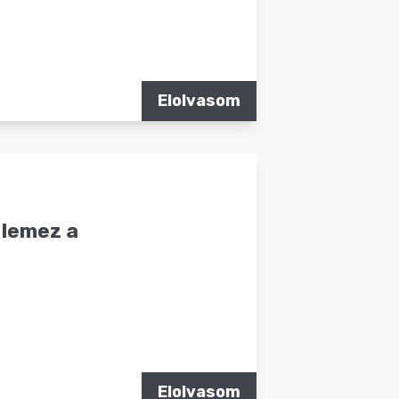
Elolvasom
 lemez a
Elolvasom