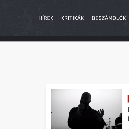
HÍREK
KRITIKÁK
BESZÁMOLÓK
HÍREK
KRITIKÁK
BESZÁMOLÓK
INTERJÚK
PREMIEREK
KULT
MÁSVILÁG