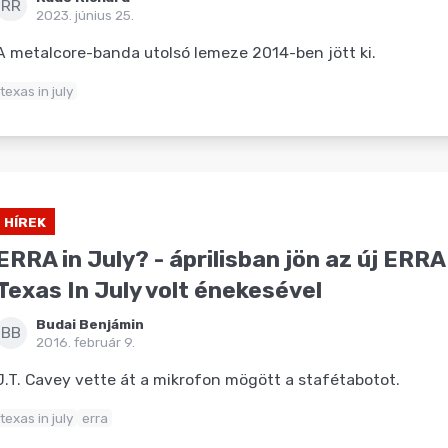
RR
2023. június 25.
A metalcore-banda utolsó lemeze 2014-ben jött ki.
texas in july
HÍREK
ERRA in July? - áprilisban jön az új ERRA
Texas In July volt énekesével
Budai Benjámin
BB
2016. február 9.
J.T. Cavey vette át a mikrofon mögött a stafétabotot.
texas in july
erra