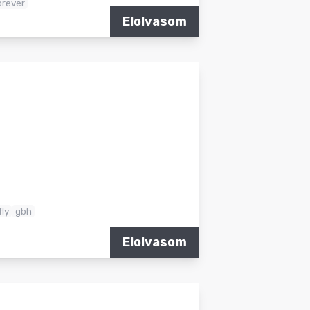
orever
Elolvasom
fly
gbh
Elolvasom