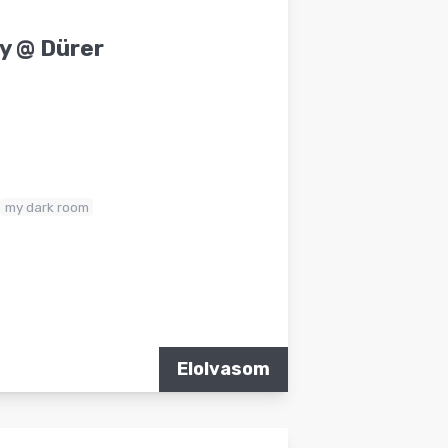
ty @ Dürer
my dark room
Elolvasom