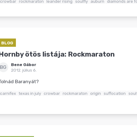
crowbar
rockmaraton
leander rising
soulfly
auburn
diamonds are f
BLOG
Hornby ötös listája: Rockmaraton
Bene Gábor
BG
2012. július 6.
Tolnád Baranyát?
carnifex
texas in july
crowbar
rockmaraton
origin
suffocation
soul