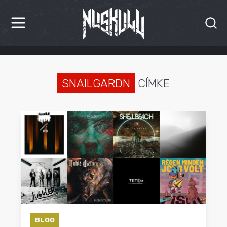
HÍREK
KRITIKÁK
SNAILGARDN
CÍMKE
BESZÁMOLÓK
INTERJÚK
PREMIEREK
KULT
MÁSVILÁG
BLOG
BLOG