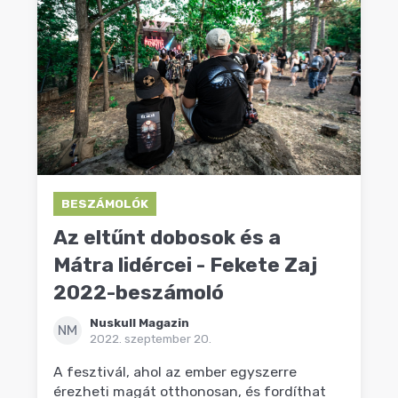
BESZÁMOLÓK
Az eltűnt dobosok és a
Mátra lidércei - Fekete Zaj
2022-beszámoló
Nuskull Magazin
NM
2022. szeptember 20.
A fesztivál, ahol az ember egyszerre
érezheti magát otthonosan, és fordíthat