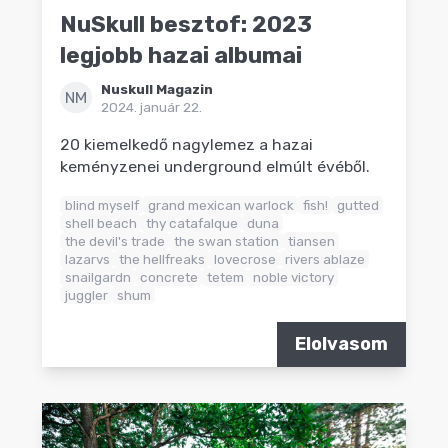
NuSkull besztof: 2023
legjobb hazai albumai
Nuskull Magazin
NM
2024. január 22.
20 kiemelkedő nagylemez a hazai
keményzenei underground elmúlt évéből.
blind myself
grand mexican warlock
fish!
gutted
shell beach
thy catafalque
duna
the devil's trade
the swan station
tiansen
lazarvs
the hellfreaks
lovecrose
rivers ablaze
snailgardn
concrete
tetem
noble victory
juggler
shum
Elolvasom