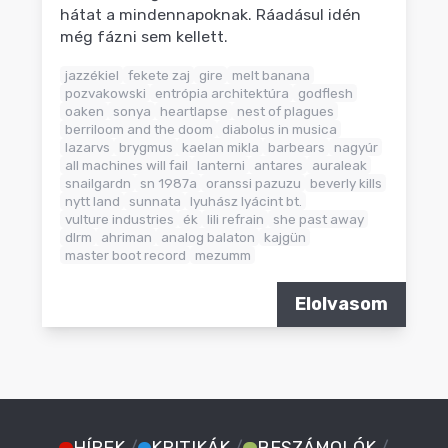
hátat a mindennapoknak. Ráadásul idén
még fázni sem kellett.
jazzékiel
fekete zaj
gire
melt banana
pozvakowski
entrópia architektúra
godflesh
oaken
sonya
heartlapse
nest of plagues
berriloom and the doom
diabolus in musica
lazarvs
brygmus
kaelan mikla
barbears
nagyúr
all machines will fail
lanterni
antares
auraleak
snailgardn
sn 1987a
oranssi pazuzu
beverly kills
nytt land
sunnata
lyuhász lyácint bt.
vulture industries
ék
lili refrain
she past away
dlrm
ahriman
analog balaton
kajgün
master boot record
mezumm
Elolvasom
HÍREK
/
KRITIKÁK
/
BESZÁMOLÓK
/