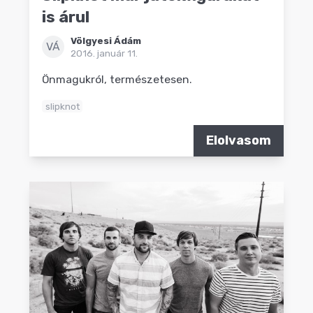
is árul
Völgyesi Ádám
VÁ
2016. január 11.
Önmagukról, természetesen.
slipknot
Elolvasom