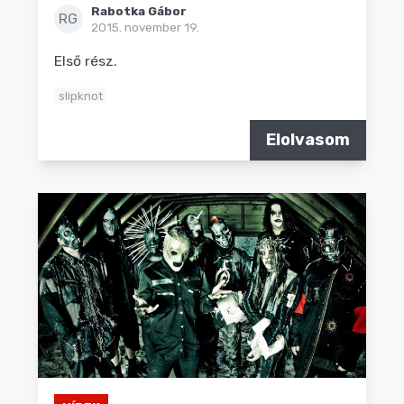
Rabotka Gábor
RG
2015. november 19.
Első rész.
slipknot
Elolvasom