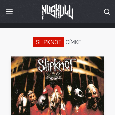
HÍREK
KRITIKÁK
SLIPKNOT
CÍMKE
BESZÁMOLÓK
INTERJÚK
PREMIEREK
KULT
MÁSVILÁG
BLOG