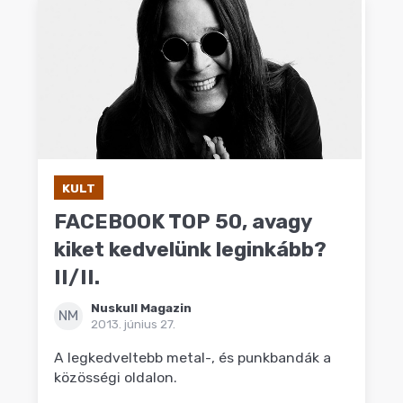
KULT
FACEBOOK TOP 50, avagy
kiket kedvelünk leginkább?
II/II.
Nuskull Magazin
NM
2013. június 27.
A legkedveltebb metal-, és punkbandák a
közösségi oldalon.