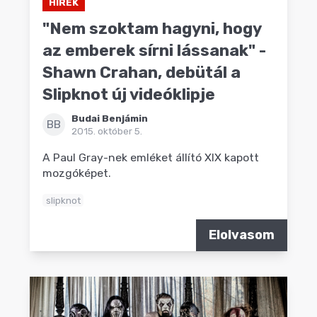
HÍREK
"Nem szoktam hagyni, hogy
az emberek sírni lássanak" -
Shawn Crahan, debütál a
Slipknot új videóklipje
Budai Benjámin
BB
2015. október 5.
A Paul Gray-nek emléket állító XIX kapott
mozgóképet.
slipknot
Elolvasom