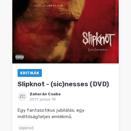
KRITIKÁK
Slipknot - (sic)nesses (DVD)
Zahorán Csaba
ZC
2011. június 18.
Egy fantasztikus jubilálás, egy
méltóságteljes emlékmű.
slipknot