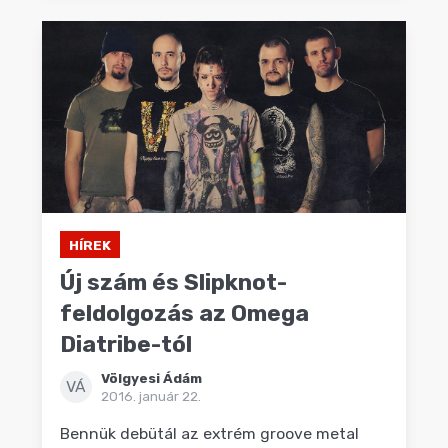
HÍREK
Új szám és Slipknot-
feldolgozás az Omega
Diatribe-tól
Völgyesi Ádám
VÁ
2016. január 22.
Bennük debütál az extrém groove metal