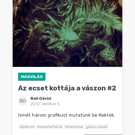
MÁSVILÁG
Az ecset kottája a vászon #2
Bali Dávid
BD
2012. október 5.
Ismét három grafikust mutatunk be Nektek.
slipknot
marionette id
téveszme
glass cloud