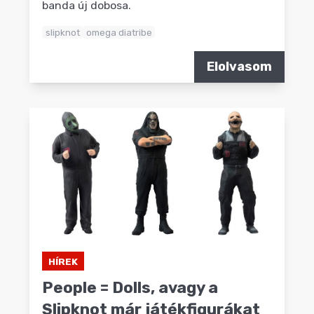
banda új dobosa.
slipknot
omega diatribe
Elolvasom
HÍREK
People = Dolls, avagy a
Slipknot már játékfigurákat