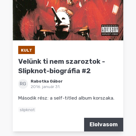
KULT
Velünk ti nem szaroztok -
Slipknot-biográfia #2
Rabotka Gábor
RG
2016. január 31.
Második rész: a self-titled album korszaka.
slipknot
Elolvasom