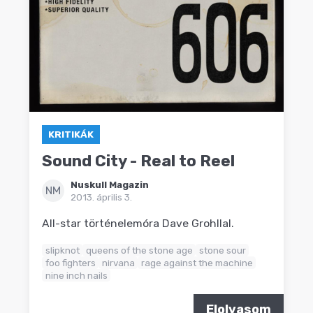
KRITIKÁK
Sound City - Real to Reel
Nuskull Magazin
NM
2013. április 3.
All-star történelemóra Dave Grohllal.
slipknot
queens of the stone age
stone sour
foo fighters
nirvana
rage against the machine
nine inch nails
Elolvasom