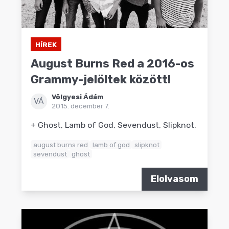
HÍREK
August Burns Red a 2016-os
Grammy-jelöltek között!
Völgyesi Ádám
VÁ
2015. december 7.
+ Ghost, Lamb of God, Sevendust, Slipknot.
august burns red
lamb of god
slipknot
sevendust
ghost
Elolvasom