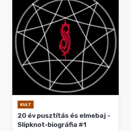
KULT
20 év pusztítás és elmebaj -
Slipknot-biográfia #1