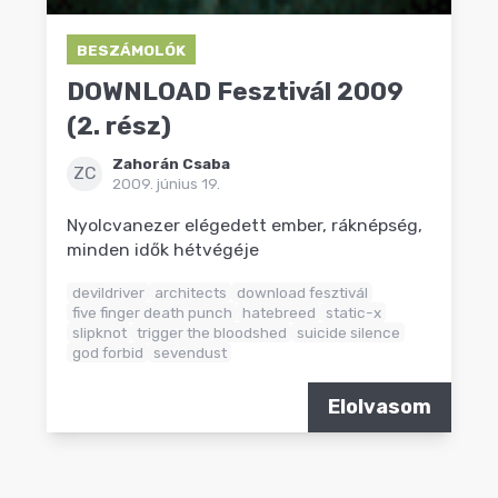
BESZÁMOLÓK
DOWNLOAD Fesztivál 2009
(2. rész)
Zahorán Csaba
ZC
2009. június 19.
Nyolcvanezer elégedett ember, ráknépség,
minden idők hétvégéje
devildriver
architects
download fesztivál
five finger death punch
hatebreed
static-x
slipknot
trigger the bloodshed
suicide silence
god forbid
sevendust
Elolvasom