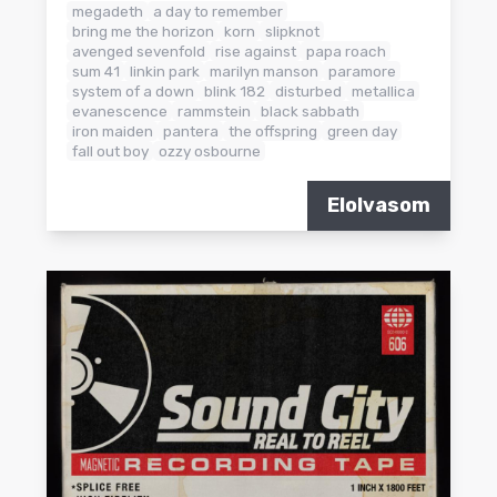
megadeth
a day to remember
bring me the horizon
korn
slipknot
avenged sevenfold
rise against
papa roach
sum 41
linkin park
marilyn manson
paramore
system of a down
blink 182
disturbed
metallica
evanescence
rammstein
black sabbath
iron maiden
pantera
the offspring
green day
fall out boy
ozzy osbourne
Elolvasom