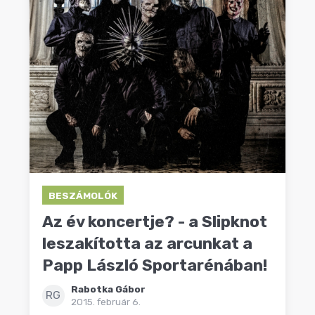
BESZÁMOLÓK
Az év koncertje? - a Slipknot
leszakította az arcunkat a
Papp László Sportarénában!
Rabotka Gábor
RG
2015. február 6.