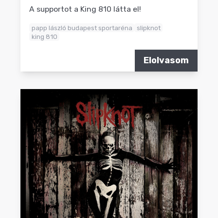
A supportot a King 810 látta el!
papp lászló budapest sportaréna
slipknot
king 810
Elolvasom