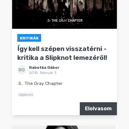
KRITIKÁK
Így kell szépen visszatérni -
kritika a Slipknot lemezéről!
Rabotka Gábor
RG
2015. február 3.
.5.: The Gray Chapter
slipknot
Elolvasom