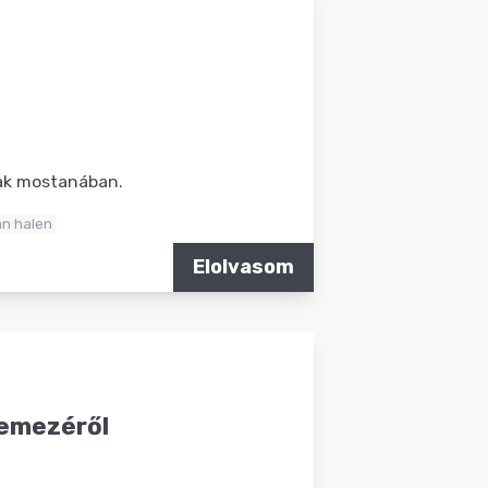
nak mostanában.
an halen
Elolvasom
 lemezéről