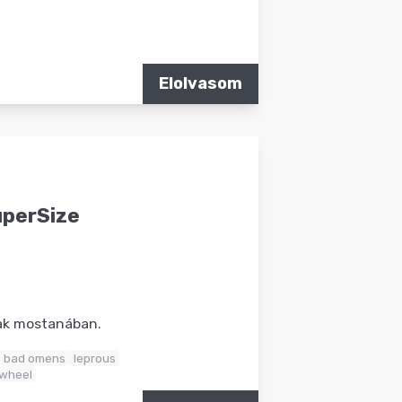
Elolvasom
uperSize
nak mostanában.
bad omens
leprous
wheel