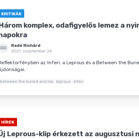
KRITIKÁK
Három komplex, odafigyelős lemez a nyir
napokra
Radó Richárd
RR
2021. szeptember 24.
Reflektorfényben az Inferi, a Leprous és a Between the Buri
újdonságai.
between the buried and me
leprous
inferi
HÍREK
Új Leprous-klip érkezett az augusztusi