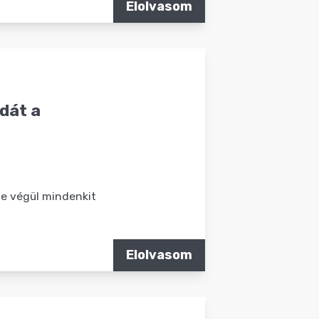
Elolvasom
dát a
de végül mindenkit
Elolvasom