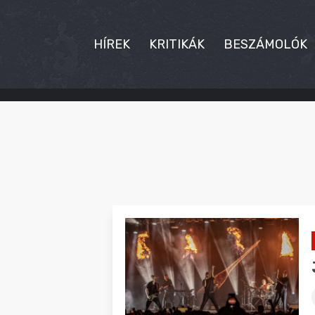
HÍREK
KRITIKÁK
BESZÁMOLÓK
HÍREK
KRITIKÁK
BESZÁMOLÓK
INTERJÚK
PREMIEREK
KULT
MÁSVILÁG