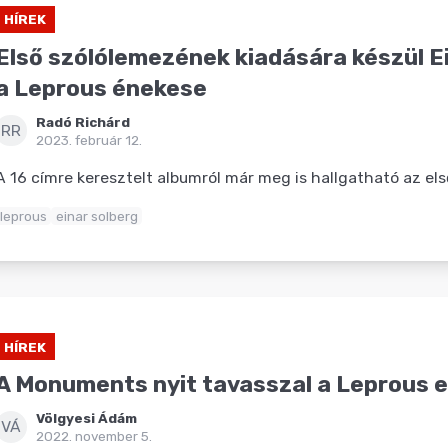
HÍREK
Első szólólemezének kiadására készül Ei
a Leprous énekese
Radó Richárd
RR
2023. február 12.
A 16 címre keresztelt albumról már meg is hallgatható az első 
leprous
einar solberg
HÍREK
A Monuments nyit tavasszal a Leprous e
Völgyesi Ádám
VÁ
2022. november 5.