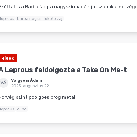
Ezúttal is a Barba Negra nagyszínpadán játszanak a norvégo
leprous
barba negra
fekete zaj
HÍREK
A Leprous feldolgozta a Take On Me-t
Völgyesi Ádám
VÁ
2025. augusztus 22.
Norvég szintipop goes prog metal.
leprous
a-ha