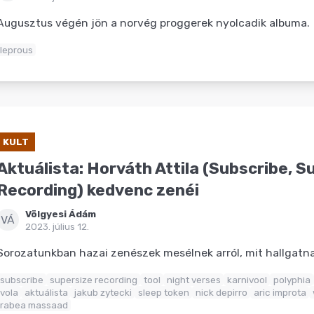
Augusztus végén jön a norvég proggerek nyolcadik albuma.
leprous
KULT
Aktuálista: Horváth Attila (Subscribe, S
Recording) kedvenc zenéi
Völgyesi Ádám
VÁ
2023. július 12.
Sorozatunkban hazai zenészek mesélnek arról, mit hallgat
subscribe
supersize recording
tool
night verses
karnivool
polyphia
vola
aktuálista
jakub zytecki
sleep token
nick depirro
aric improta
rabea massaad