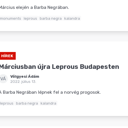
Március elején a Barba Negrában.
monuments
leprous
barba negra
kalandra
HÍREK
Márciusban újra Leprous Budapesten
Völgyesi Ádám
VÁ
2022. július 13.
A Barba Negrában lépnek fel a norvég progosok.
leprous
barba negra
kalandra