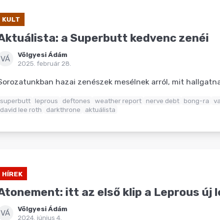
KULT
Aktuálista: a Superbutt kedvenc zenéi
Völgyesi Ádám
VÁ
2025. február 28.
Sorozatunkban hazai zenészek mesélnek arról, mit hallgat
superbutt
leprous
deftones
weather report
nerve debt
bong-ra
v
david lee roth
darkthrone
aktuálista
HÍREK
Atonement: itt az első klip a Leprous új
Völgyesi Ádám
VÁ
2024. június 4.