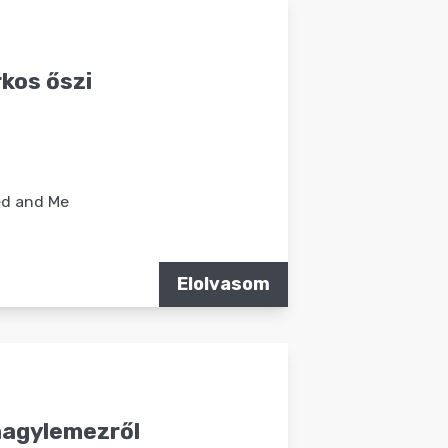
kos őszi
ed and Me
Elolvasom
 nagylemezről