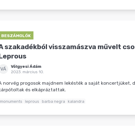
BESZÁMOLÓK
A szakadékból visszamászva művelt cso
Leprous
Völgyesi Ádám
VÁ
2023. március 10.
A norvég progosok majdnem lekésték a saját koncertjüket, 
kárpótoltak és elkápráztattak.
monuments
leprous
barba negra
kalandra