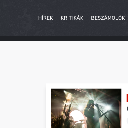
HÍREK
KRITIKÁK
BESZÁMOLÓK
HÍREK
KRITIKÁK
BESZÁMOLÓK
INTERJÚK
PREMIEREK
KULT
MÁSVILÁG