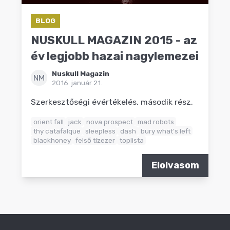
BLOG
NUSKULL MAGAZIN 2015 - az
év legjobb hazai nagylemezei
Nuskull Magazin
NM
2016. január 21.
Szerkesztőségi évértékelés, második rész.
orient fall
jack
nova prospect
mad robots
thy catafalque
sleepless
dash
bury what's left
blackhoney
felső tízezer
toplista
Elolvasom