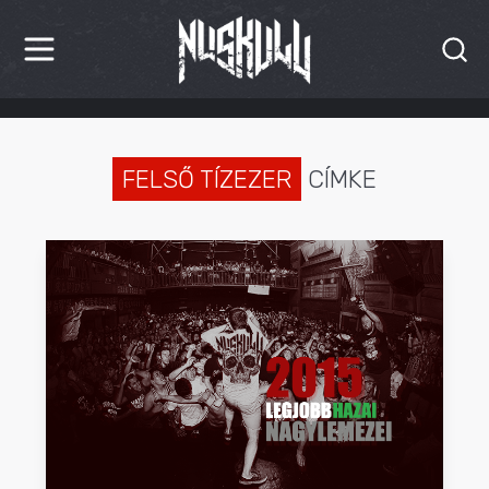
HÍREK
KRITIKÁK
FELSŐ TÍZEZER
CÍMKE
BESZÁMOLÓK
INTERJÚK
PREMIEREK
KULT
MÁSVILÁG
BLOG