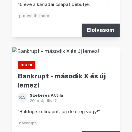
10 éve a kanadai csapat debütje.
protest the hero
Elolvasom
HÍREK
Bankrupt - második X és új
lemez!
Szekeres Attila
SA
2016. április 17.
"Boldog szülinapot, jaj de öreg vagy!"
bankrupt