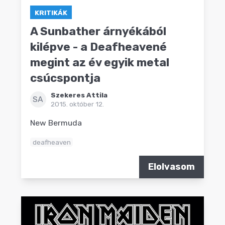
KRITIKÁK
A Sunbather árnyékából
kilépve - a Deafheavené
megint az év egyik metal
csúcspontja
Szekeres Attila
SA
2015. október 12.
New Bermuda
deafheaven
Elolvasom