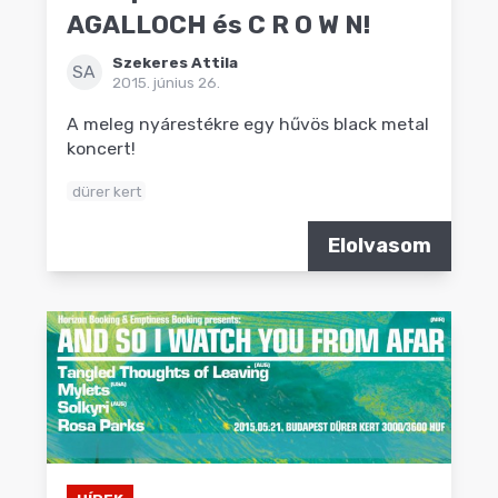
AGALLOCH és C R O W N!
Szekeres Attila
SA
2015. június 26.
A meleg nyárestékre egy hűvös black metal
koncert!
dürer kert
Elolvasom