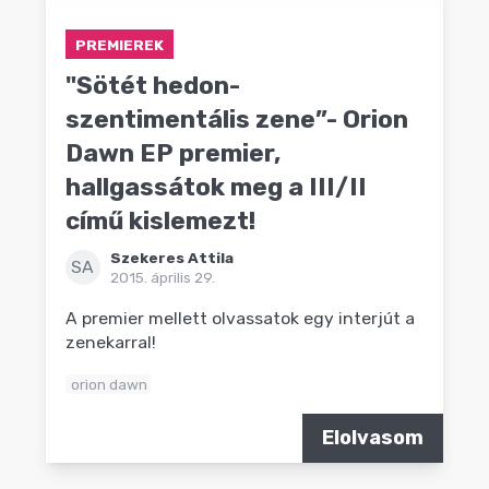
PREMIEREK
"Sötét hedon-
szentimentális zene”- Orion
Dawn EP premier,
hallgassátok meg a III/II
című kislemezt!
Szekeres Attila
SA
2015. április 29.
A premier mellett olvassatok egy interjút a
zenekarral!
orion dawn
Elolvasom