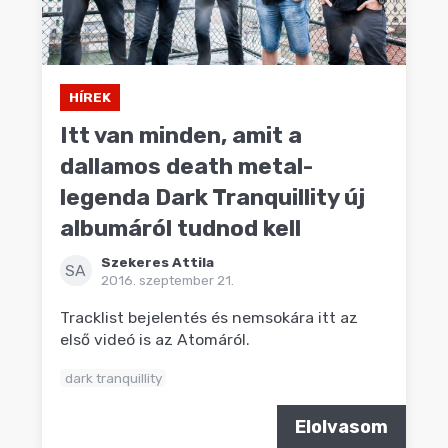
HÍREK
Itt van minden, amit a
dallamos death metal-
legenda Dark Tranquillity új
albumáról tudnod kell
Szekeres Attila
SA
2016. szeptember 21.
Tracklist bejelentés és nemsokára itt az
első videó is az Atomáról.
dark tranquillity
Elolvasom