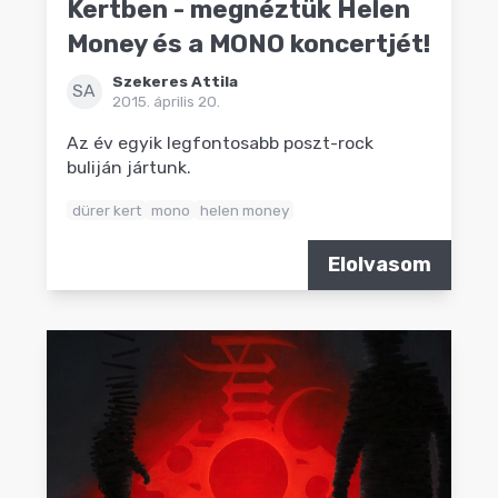
Kertben - megnéztük Helen
Money és a MONO koncertjét!
Szekeres Attila
SA
2015. április 20.
Az év egyik legfontosabb poszt-rock
buliján jártunk.
dürer kert
mono
helen money
Elolvasom