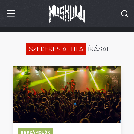
HÍREK
KRITIKÁK
SZEKERES ATTILA
ÍRÁSAI
BESZÁMOLÓK
INTERJÚK
PREMIEREK
KULT
MÁSVILÁG
BLOG
BESZÁMOLÓK