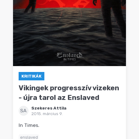
KRITIKÁK
Vikingek progresszív vizeken
- újra tarol az Enslaved
Szekeres Attila
SA
2015. március 9.
In Times.
enslaved