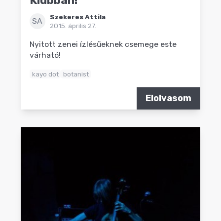
Klubban!
Szekeres Attila
SA
2015. április 27.
Nyitott zenei ízlésűeknek csemege este
várható!
kayo dot
botanist
Elolvasom