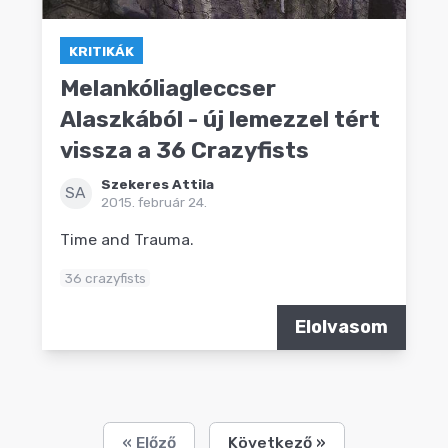
KRITIKÁK
Melankóliagleccser
Alaszkából - új lemezzel tért
vissza a 36 Crazyfists
Szekeres Attila
SA
2015. február 24.
Time and Trauma.
36 crazyfists
Elolvasom
« Előző
Következő »