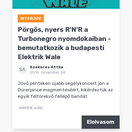
INTERJÚK
Pörgős, nyers R'N'R a
Turbonegro nyomdokaiban -
bemutatkozik a budapesti
Elektrik Wale
Szekeres Attila
SA
2016. november 24.
Jövő pénteken újabb segélykoncert jön a
Dürerpince megmentéséért, kikérdeztük az
egyik feltörekvő fellépő bandát.
elektrik wale
Elolvasom