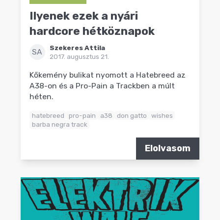
Ilyenek ezek a nyári
hardcore hétköznapok
Szekeres Attila
SA
2017. augusztus 21.
Kőkemény bulikat nyomott a Hatebreed az
A38-on és a Pro-Pain a Trackben a múlt
héten.
hatebreed
pro-pain
a38
don gatto
wishes
barba negra track
Elolvasom