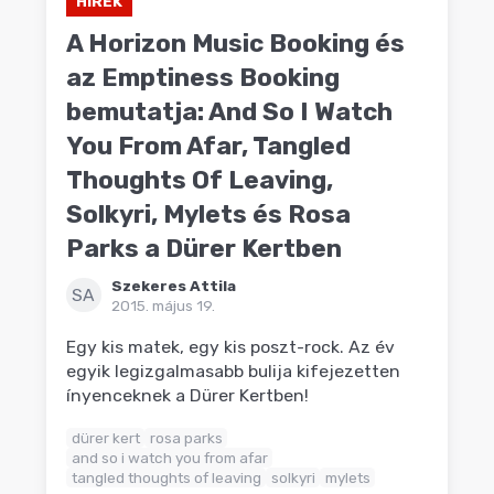
HÍREK
A Horizon Music Booking és
az Emptiness Booking
bemutatja: And So I Watch
You From Afar, Tangled
Thoughts Of Leaving,
Solkyri, Mylets és Rosa
Parks a Dürer Kertben
Szekeres Attila
SA
2015. május 19.
Egy kis matek, egy kis poszt-rock. Az év
egyik legizgalmasabb bulija kifejezetten
ínyenceknek a Dürer Kertben!
dürer kert
rosa parks
and so i watch you from afar
tangled thoughts of leaving
solkyri
mylets