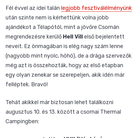
Fél évvel az idei talán
legjobb fesztiválélményünk
után szinte nem is kérhettünk volna jobb
ajándékot a Télapótól, mint a jövőre Csornán
megrendezésre kerülő
Hell Vill
első bejelentett
neveit. Ez önmagában is elég nagy szám lenne
(nagyobb mint nyolc, höhö), de a drága szervezők
még azt is összehozták, hogy az első etapban
egy olyan zenekar se szerepeljen, akik idén már
felléptek. Bravó!
Tehát akikkel már biztosan lehet találkozni
augusztus 10. és 13. között a csornai Thermal
Campingben: