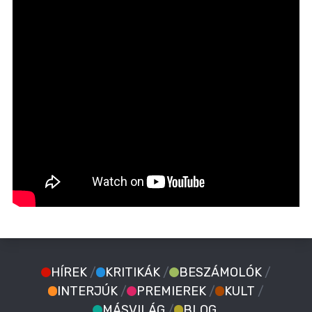
HÍREK
/
KRITIKÁK
/
BESZÁMOLÓK
/
INTERJÚK
/
PREMIEREK
/
KULT
/
MÁSVILÁG
/
BLOG