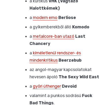
a kultikus
VHK (Vágtázó
Halottkémek)
a
modern emo
Berliose
a gyíkemberekből álló
Komodo
a
metalcore-ban utazó
Last
Chancery
a
kíméletlenül rendszer- és
mindenkritikus
Beerzebub
az angol-magyar kapcsolatokat
hevesen ápoló
The Sexy Wild East
a
győri úthenger
Devoid
valamint a punkos sodrású
Fuck
Bad Things
.