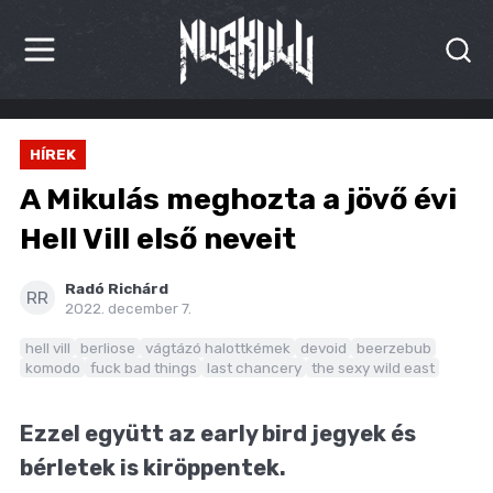
HÍREK
HÍREK
KRITIKÁK
A Mikulás meghozta a jövő évi
BESZÁMOLÓK
Hell Vill első neveit
INTERJÚK
Radó Richárd
RR
2022. december 7.
PREMIEREK
hell vill
berliose
vágtázó halottkémek
devoid
beerzebub
komodo
fuck bad things
last chancery
the sexy wild east
KULT
MÁSVILÁG
Ezzel együtt az early bird jegyek és
bérletek is kiröppentek.
BLOG