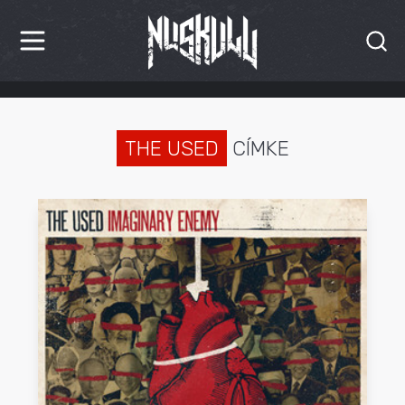
HÍREK
KRITIKÁK
THE USED
CÍMKE
BESZÁMOLÓK
INTERJÚK
PREMIEREK
KULT
MÁSVILÁG
BLOG