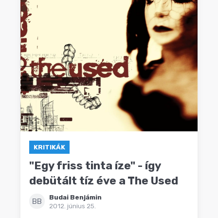
KRITIKÁK
"Egy friss tinta íze" - így
debütált tíz éve a The Used
Budai Benjámin
BB
2012. június 25.