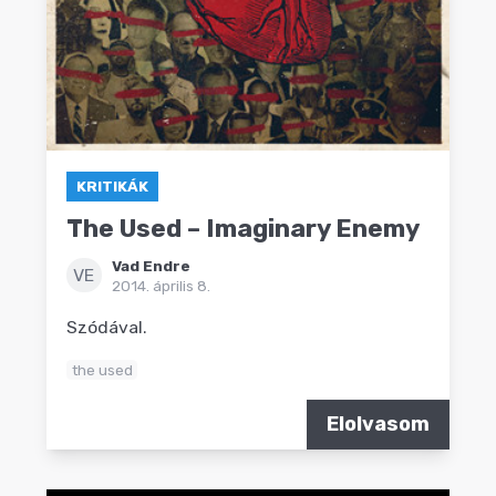
KRITIKÁK
The Used – Imaginary Enemy
Vad Endre
VE
2014. április 8.
Szódával.
the used
Elolvasom