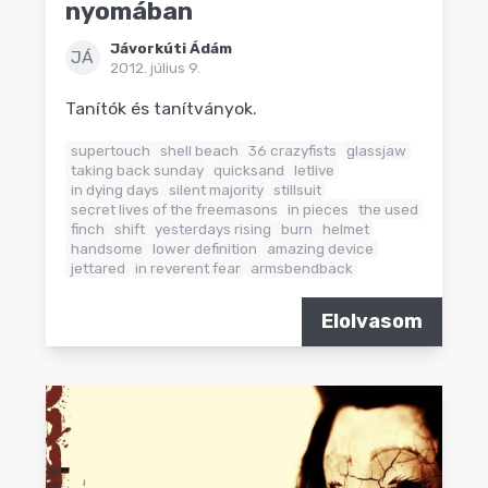
nyomában
Jávorkúti Ádám
JÁ
2012. július 9.
Tanítók és tanítványok.
supertouch
shell beach
36 crazyfists
glassjaw
taking back sunday
quicksand
letlive
in dying days
silent majority
stillsuit
secret lives of the freemasons
in pieces
the used
finch
shift
yesterdays rising
burn
helmet
handsome
lower definition
amazing device
jettared
in reverent fear
armsbendback
Elolvasom