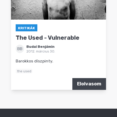
KRITIKÁK
The Used - Vulnerable
Budai Benjámin
BB
2012. március 30.
Barokkos díszpinty.
the used
Elolvasom