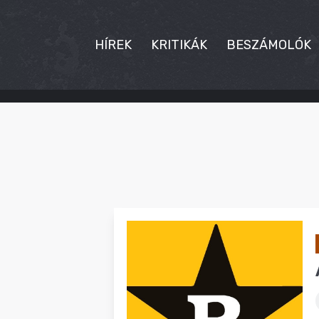
HÍREK
KRITIKÁK
BESZÁMOLÓK
HÍREK
KRITIKÁK
BESZÁMOLÓK
INTERJÚK
PREMIEREK
KULT
MÁSVILÁG