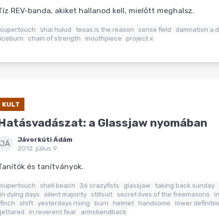
Tíz REV-banda, akiket hallanod kell, mielőtt meghalsz.
supertouch
shai hulud
texas is the reason
sense field
damnation a.d
iceburn
chain of strength
mouthpiece
project x
KULT
Hatásvadászat: a Glassjaw nyomában
Jávorkúti Ádám
JÁ
2012. július 9.
Tanítók és tanítványok.
supertouch
shell beach
36 crazyfists
glassjaw
taking back sunday
in dying days
silent majority
stillsuit
secret lives of the freemasons
i
finch
shift
yesterdays rising
burn
helmet
handsome
lower definitio
jettared
in reverent fear
armsbendback