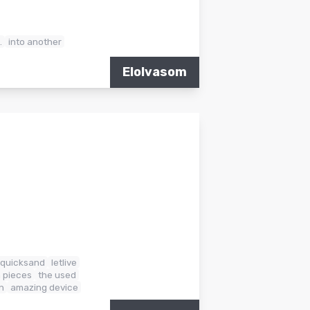
.
into another
Elolvasom
quicksand
letlive
n pieces
the used
n
amazing device