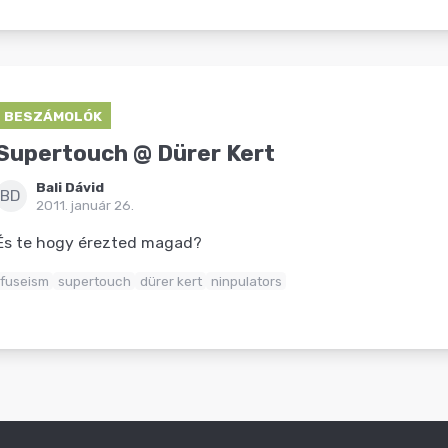
BESZÁMOLÓK
Supertouch @ Dürer Kert
Bali Dávid
BD
2011. január 26.
És te hogy érezted magad?
fuseism
supertouch
dürer kert
ninpulators