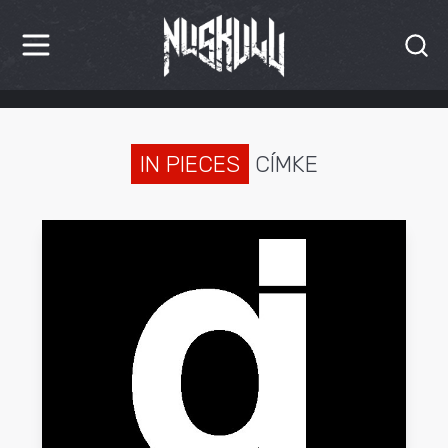
HÍREK
KRITIKÁK
IN PIECES
CÍMKE
BESZÁMOLÓK
INTERJÚK
PREMIEREK
KULT
MÁSVILÁG
BLOG