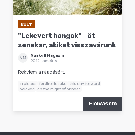
KULT
"Lekevert hangok" - öt
zenekar, akiket visszavárunk
Nuskull Magazin
NM
2012. január 6.
Rekviem a ráadásért.
in pieces
fordirelifesake
this day forward
beloved
on the might of princes
Elolvasom