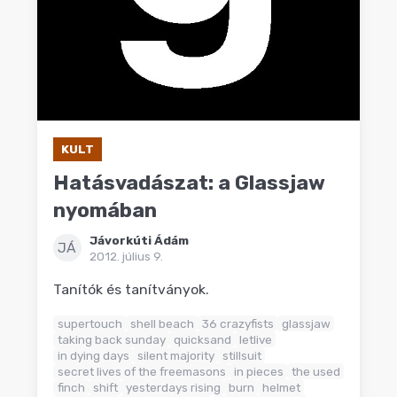
KULT
Hatásvadászat: a Glassjaw
nyomában
Jávorkúti Ádám
JÁ
2012. július 9.
Tanítók és tanítványok.
supertouch
shell beach
36 crazyfists
glassjaw
taking back sunday
quicksand
letlive
in dying days
silent majority
stillsuit
secret lives of the freemasons
in pieces
the used
finch
shift
yesterdays rising
burn
helmet