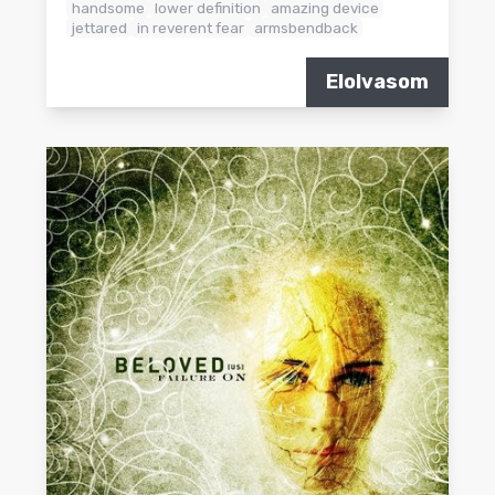
handsome
lower definition
amazing device
jettared
in reverent fear
armsbendback
Elolvasom