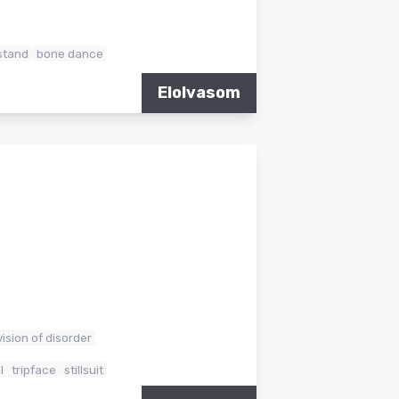
stand
bone dance
Elolvasom
vision of disorder
l
tripface
stillsuit