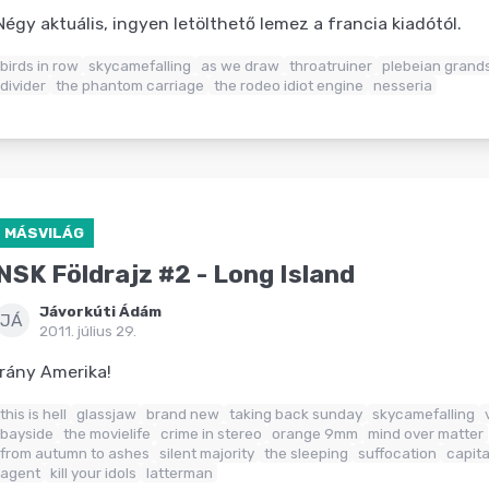
Négy aktuális, ingyen letölthető lemez a francia kiadótól.
birds in row
skycamefalling
as we draw
throatruiner
plebeian grand
divider
the phantom carriage
the rodeo idiot engine
nesseria
MÁSVILÁG
NSK Földrajz #2 - Long Island
Jávorkúti Ádám
JÁ
2011. július 29.
Irány Amerika!
this is hell
glassjaw
brand new
taking back sunday
skycamefalling
bayside
the movielife
crime in stereo
orange 9mm
mind over matter
from autumn to ashes
silent majority
the sleeping
suffocation
capita
agent
kill your idols
latterman