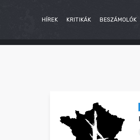
HÍREK
KRITIKÁK
BESZÁMOLÓK
HÍREK
KRITIKÁK
BESZÁMOLÓK
INTERJÚK
PREMIEREK
KULT
MÁSVILÁG