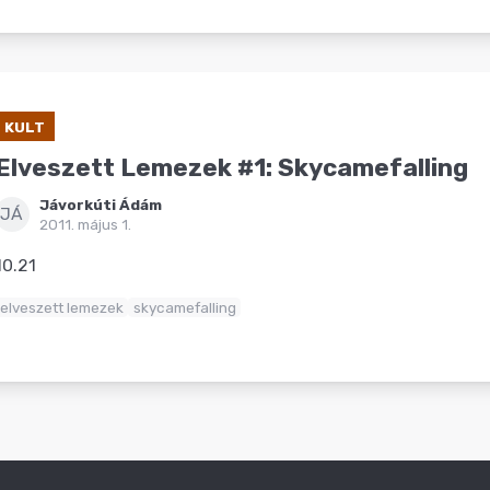
KULT
Elveszett Lemezek #1: Skycamefalling
Jávorkúti Ádám
JÁ
2011. május 1.
10.21
elveszett lemezek
skycamefalling