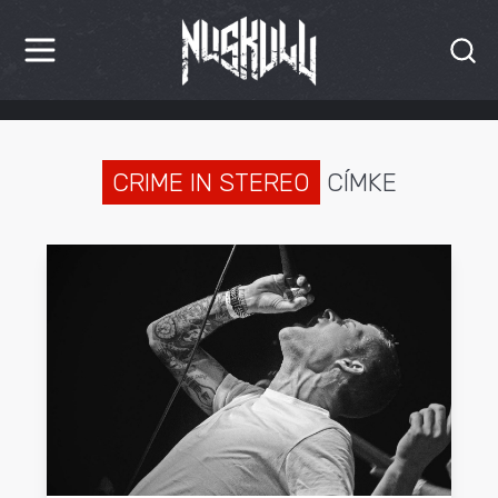
HÍREK
KRITIKÁK
CRIME IN STEREO
CÍMKE
BESZÁMOLÓK
INTERJÚK
PREMIEREK
KULT
MÁSVILÁG
BLOG