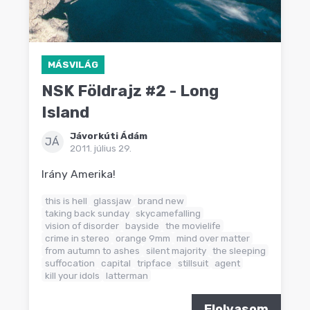
MÁSVILÁG
NSK Földrajz #2 - Long
Island
Jávorkúti Ádám
JÁ
2011. július 29.
Irány Amerika!
this is hell
glassjaw
brand new
taking back sunday
skycamefalling
vision of disorder
bayside
the movielife
crime in stereo
orange 9mm
mind over matter
from autumn to ashes
silent majority
the sleeping
suffocation
capital
tripface
stillsuit
agent
kill your idols
latterman
Elolvasom