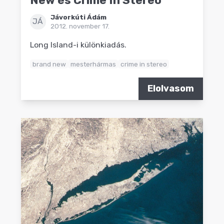
New és Crime In Stereo
Jávorkúti Ádám
JÁ
2012. november 17.
Long Island-i különkiadás.
brand new
mesterhármas
crime in stereo
Elolvasom