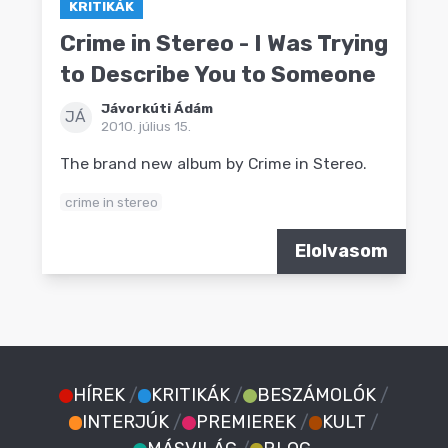
KRITIKÁK
Crime in Stereo - I Was Trying
to Describe You to Someone
Jávorkúti Ádám
JÁ
2010. július 15.
The brand new album by Crime in Stereo.
crime in stereo
Elolvasom
HÍREK
/
KRITIKÁK
/
BESZÁMOLÓK
/
INTERJÚK
/
PREMIEREK
/
KULT
/