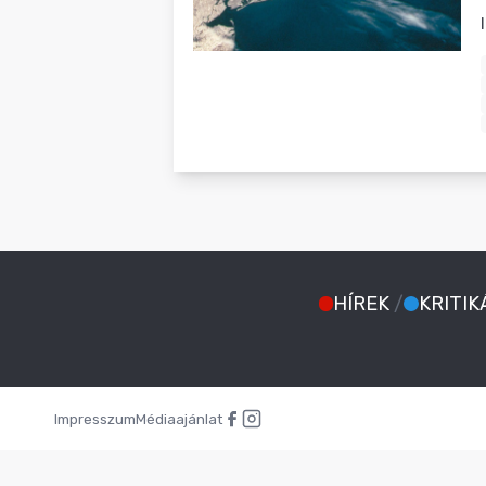
BLOG
HÍREK
/
KRITIK
Impresszum
Médiaajánlat