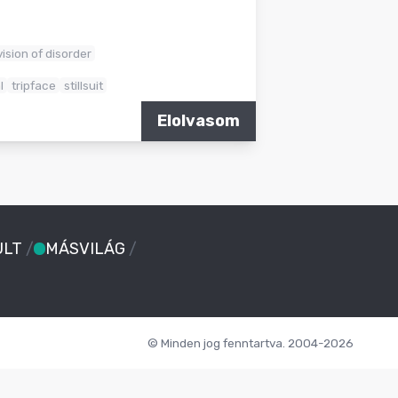
vision of disorder
l
tripface
stillsuit
Elolvasom
ULT
/
MÁSVILÁG
/
© Minden jog fenntartva. 2004-2026