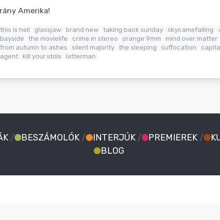
Irány Amerika!
this is hell
glassjaw
brand new
taking back sunday
skycamefalling
bayside
the movielife
crime in stereo
orange 9mm
mind over matter
from autumn to ashes
silent majority
the sleeping
suffocation
capita
agent
kill your idols
latterman
ÁK
/
BESZÁMOLÓK
/
INTERJÚK
/
PREMIEREK
/
K
BLOG