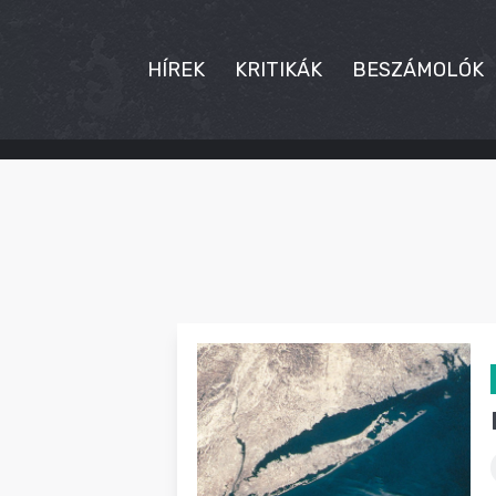
HÍREK
KRITIKÁK
BESZÁMOLÓK
HÍREK
KRITIKÁK
BESZÁMOLÓK
INTERJÚK
PREMIEREK
KULT
MÁSVILÁG