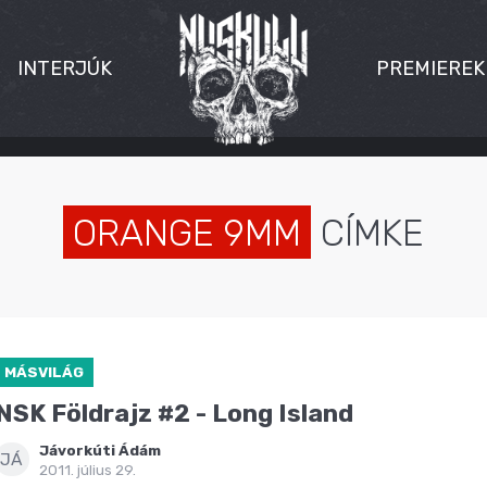
INTERJÚK
PREMIEREK
ORANGE 9MM
CÍMKE
MÁSVILÁG
NSK Földrajz #2 - Long Island
Jávorkúti Ádám
JÁ
2011. július 29.