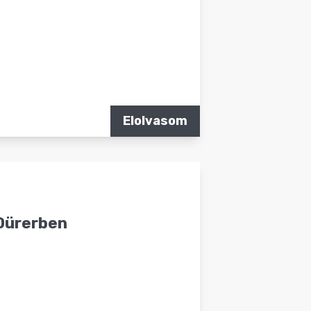
Elolvasom
 Dürerben