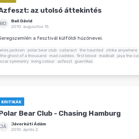
Azfeszt: az utolsó áttekintés
Bali Dávid
BD
2010. augusztus 15.
Seregszemlén a fesztivál külföldi húzónevei.
elvis jackson
polar bear club
cataract
the haunted
strike anywhere
the ghost of a thousand
mad caddies
first blood
madball
jaya the ca
scar symmetry
living colour
azfeszt
guerrillas
KRITIKÁK
Polar Bear Club - Chasing Hamburg
Jávorkúti Ádám
JÁ
2010. április 2.