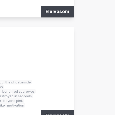
Elolvasom
ot
the ghost inside
an
boris
red sparowes
estroyed in seconds
n
beyond pink
rike
motivation