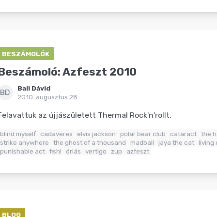
BESZÁMOLÓK
Beszámoló: Azfeszt 2010
Bali Dávid
BD
2010. augusztus 28.
Felavattuk az újjászületett Thermal Rock'n'rollt.
blind myself
cadaveres
elvis jackson
polar bear club
cataract
the 
strike anywhere
the ghost of a thousand
madball
jaya the cat
living
punishable act
fish!
óriás
vertigo
zup
azfeszt
BLOG