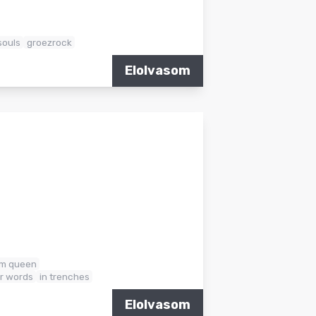
souls
groezrock
Elolvasom
rom queen
or words
in trenches
Elolvasom