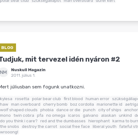
polar bear club
szükségállapot
man overboard
dürer kert
BLOG
Tudjuk, mit tervezel idén nyáron #2
Nuskull Magazin
NM
2011. július 1.
Mert júliusban sem fogunk unatkozni.
kylesa
rosetta
polar bear club
first blood
human error
szükségállap
haw
man overboard
cherry bomb
boz cordolla
marionette id
aetrig
wolf shaped clouds
phobia
dance or die
punch
city of ships
anchor
mono
twin cobra
pfa
no omega
icaros
galvano
alaskan
unkind
d
do you think i care?
red and the dumbasses
hierophant
karma to bur
the snobs
destroy the carrot
social free face
liberal youth
fateful st
wrooong!