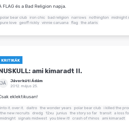
A FLAG és a Bad Religion napja.
polar bear club
iron chic
bad religion
narrows
nothington
midnight 
pure love
geoff rickly
vinnie caruana
flag
the ataris
KRITIKÁK
NUSKULL: ami kimaradt II.
Jávorkúti Ádám
JÁ
2012. május 25.
Csak eklektikusan!
into it. over it.
daitro
the wonder years
polar bear club
i killed the p
the new recruits
dredg
12xu
junius
the story so far
transit
a loss f
midnight
signals midwest
you blew it!
crash of rhinos
ami kimaradt