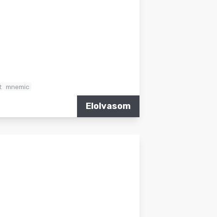
t
mnemic
Elolvasom