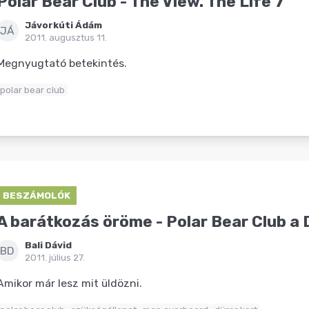
Polar Bear Club - The View. The Life 7"
Jávorkúti Ádám
JÁ
2011. augusztus 11.
Megnyugtató betekintés.
polar bear club
BESZÁMOLÓK
A barátkozás öröme - Polar Bear Club a
Bali Dávid
BD
2011. július 27.
Amikor már lesz mit üldözni.