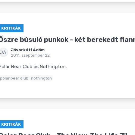
KRITIKÁK
Őszre búsuló punkok - két berekedt fla
Jávorkúti Ádám
JÁ
2011. szeptember 22.
Polar Bear Club és Nothington.
polar bear club
nothington
KRITIKÁK