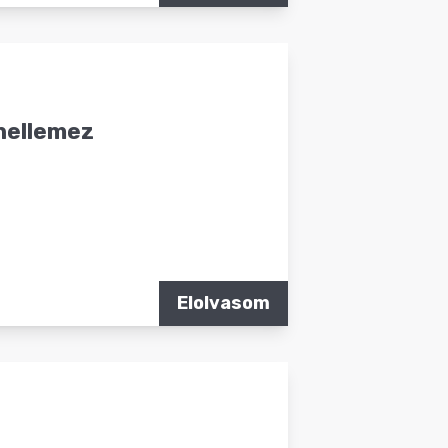
nnellemez
Elolvasom