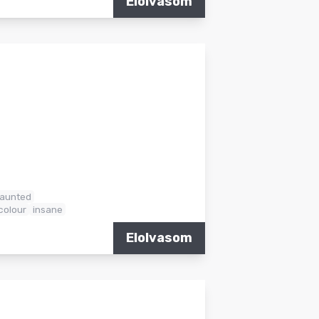
Elolvasom
haunted
 colour
insane
Elolvasom