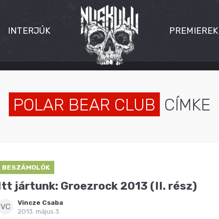
INTERJÚK
PREMIEREK
POLAR BEAR CLUB
CÍMKE
BESZÁMOLÓK
Itt jártunk: Groezrock 2013 (II. rész)
Vincze Csaba
VC
2013. május 3.