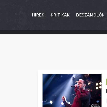
HÍREK
KRITIKÁK
BESZÁMOLÓK
HÍREK
KRITIKÁK
BESZÁMOLÓK
INTERJÚK
PREMIEREK
KULT
MÁSVILÁG