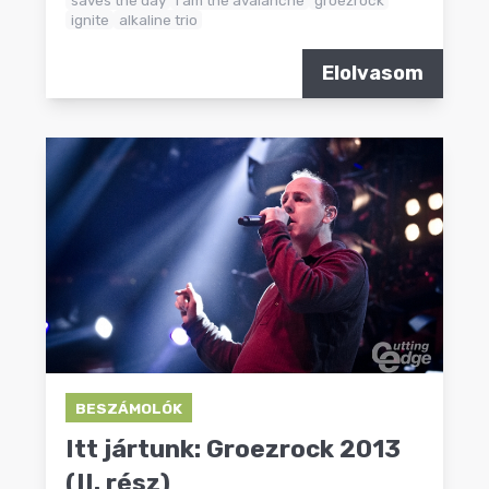
saves the day
i am the avalanche
groezrock
ignite
alkaline trio
Elolvasom
BESZÁMOLÓK
Itt jártunk: Groezrock 2013
(II. rész)