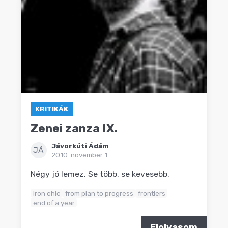
KRITIKÁK
Zenei zanza IX.
Jávorkúti Ádám
JÁ
2010. november 1.
Négy jó lemez. Se több, se kevesebb.
iron chic
from plan to progress
frontiers
end of a year
Elolvasom