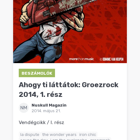
BESZÁMOLÓK
Ahogy ti láttátok: Groezrock
2014, 1. rész
Nuskull Magazin
NM
2014. május 21.
Vendégcikk / I. rész
la dispute
the wonder years
iron chic