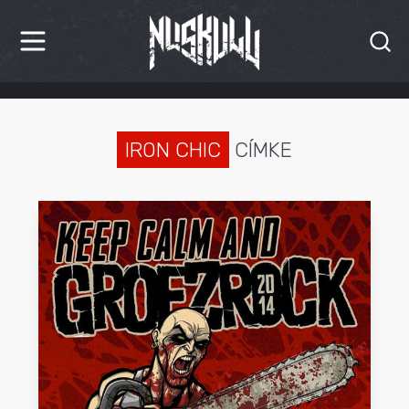
HÍREK
KRITIKÁK
IRON CHIC
CÍMKE
BESZÁMOLÓK
INTERJÚK
PREMIEREK
KULT
MÁSVILÁG
BLOG