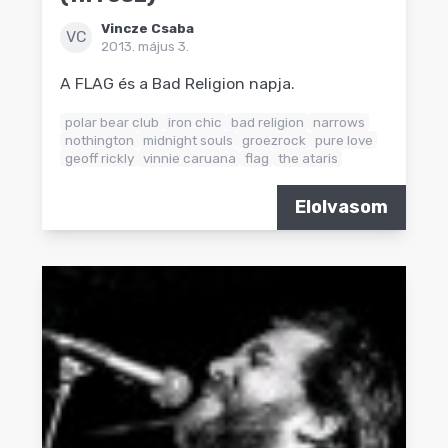
Vincze Csaba
VC
2013. május 3.
A FLAG és a Bad Religion napja.
polar bear club
iron chic
bad religion
narrows
nothington
midnight souls
groezrock
pure love
geoff rickly
vinnie caruana
flag
the ataris
Elolvasom