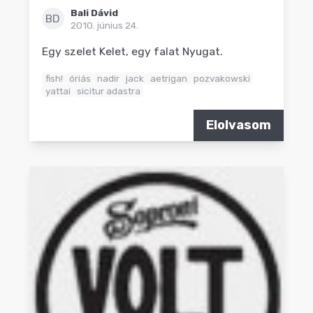
Bali Dávid
BD
2010. június 24.
Egy szelet Kelet, egy falat Nyugat.
fish!
óriás
nadir
jack
aetrigan
pozvakowski
yattai
sicitur adastra
Elolvasom