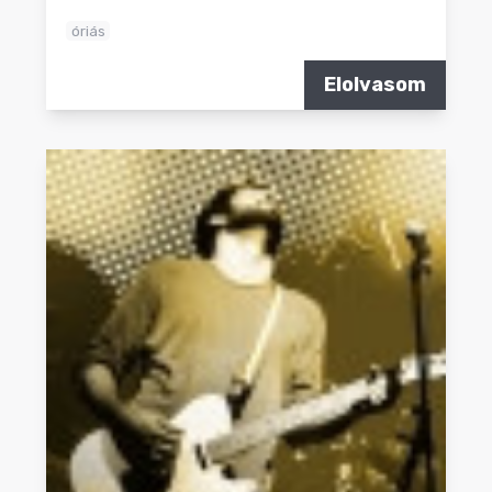
óriás
Elolvasom