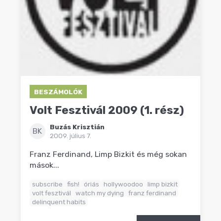
BESZÁMOLÓK
Volt Fesztivál 2009 (1. rész)
Buzás Krisztián
BK
2009. július 7.
Franz Ferdinand, Limp Bizkit és még sokan
mások...
subscribe
fish!
óriás
hollywoodoo
limp bizkit
volt fesztivál
watch my dying
franz ferdinand
delinquent habits