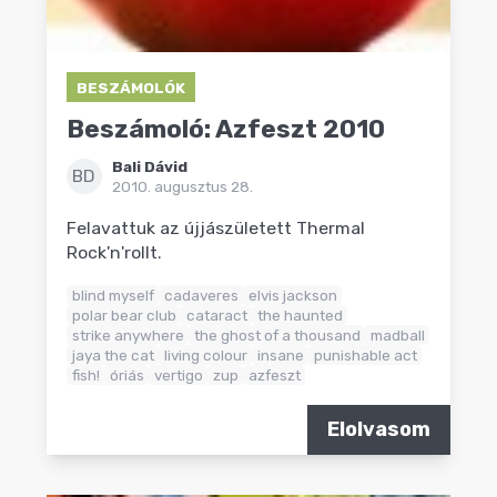
BESZÁMOLÓK
Beszámoló: Azfeszt 2010
Bali Dávid
BD
2010. augusztus 28.
Felavattuk az újjászületett Thermal
Rock'n'rollt.
blind myself
cadaveres
elvis jackson
polar bear club
cataract
the haunted
strike anywhere
the ghost of a thousand
madball
jaya the cat
living colour
insane
punishable act
fish!
óriás
vertigo
zup
azfeszt
Elolvasom