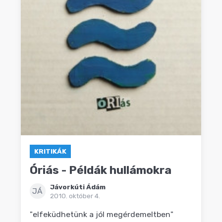
KRITIKÁK
Óriás - Példák hullámokra
Jávorkúti Ádám
JÁ
2010. október 4.
"elfeküdhetünk a jól megérdemeltben"