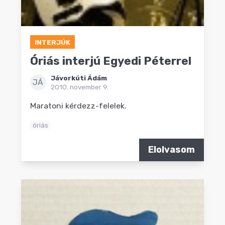
INTERJÚK
Óriás interjú Egyedi Péterrel
Jávorkúti Ádám
JÁ
2010. november 9.
Maratoni kérdezz-felelek.
óriás
Elolvasom