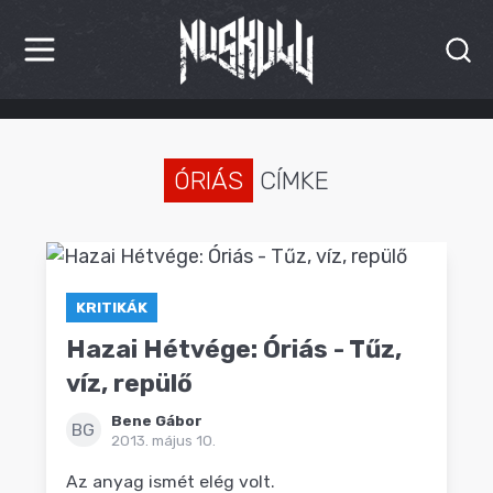
HÍREK
KRITIKÁK
ÓRIÁS
CÍMKE
BESZÁMOLÓK
INTERJÚK
KRITIKÁK
PREMIEREK
Hazai Hétvége: Óriás - Tűz,
KULT
víz, repülő
Bene Gábor
MÁSVILÁG
BG
2013. május 10.
BLOG
Az anyag ismét elég volt.