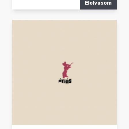
Elolvasom