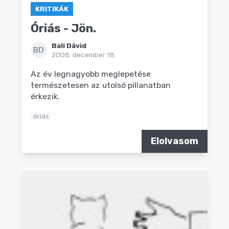
KRITIKÁK
Óriás - Jön.
Bali Dávid
BD
2008. december 18.
Az év legnagyobb meglepetése
természetesen az utolsó pillanatban
érkezik.
óriás
Elolvasom