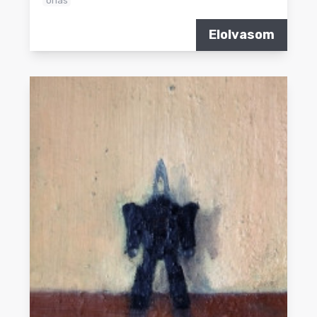
óriás
Elolvasom