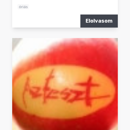
óriás
Elolvasom