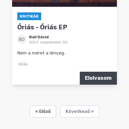
KRITIKÁK
Óriás - Óriás EP
Bali Dávid
BD
2007. szeptember 30.
Nem a méret a lényeg.
óriás
Elolvasom
« Előző
Következő »