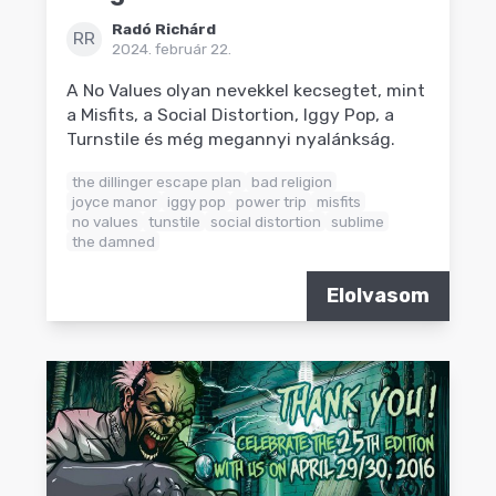
Radó Richárd
RR
2024. február 22.
A No Values olyan nevekkel kecsegtet, mint
a Misfits, a Social Distortion, Iggy Pop, a
Turnstile és még megannyi nyalánkság.
the dillinger escape plan
bad religion
joyce manor
iggy pop
power trip
misfits
no values
tunstile
social distortion
sublime
the damned
Elolvasom