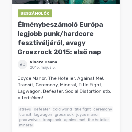
BESZÁMOLÓK
Élménybeszámoló Európa
legjobb punk/hardcore
fesztiváljáról, avagy
Groezrock 2015: első nap
Vincze Csaba
VC
2015. május 5.
Joyce Manor, The Hotelier, Against Me!,
Transit, Ceremony, Mineral, Title Fight,
Lagwagon, Defeater, Social Distortion stb.
a terítéken!
atreyu
defeater
cold world
title fight
ceremony
transit
lagwagon
groezrock
joyce manor
gnarwolves
knapsack
against me!
the hotelier
mineral