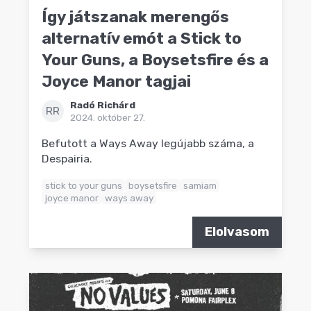
Így játszanak merengős
alternatív emót a Stick to
Your Guns, a Boysetsfire és a
Joyce Manor tagjai
Radó Richárd
RR
2024. október 27.
Befutott a Ways Away legújabb száma, a
Despairia.
stick to your guns
boysetsfire
samiam
joyce manor
ways away
Elolvasom