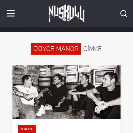
HÍREK
KRITIKÁK
JOYCE MANOR
CÍMKE
BESZÁMOLÓK
INTERJÚK
PREMIEREK
KULT
MÁSVILÁG
BLOG
HÍREK