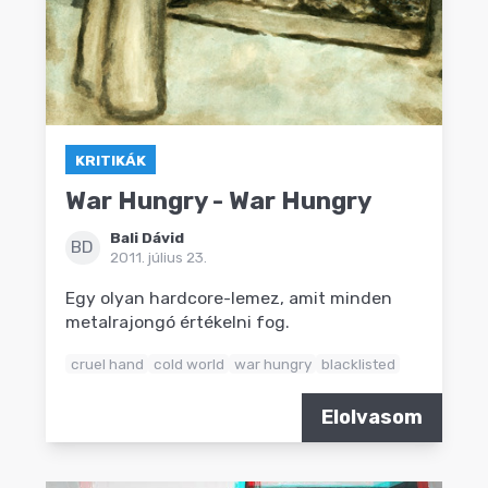
KRITIKÁK
War Hungry - War Hungry
Bali Dávid
BD
2011. július 23.
Egy olyan hardcore-lemez, amit minden
metalrajongó értékelni fog.
cruel hand
cold world
war hungry
blacklisted
Elolvasom