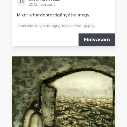
JÁ
2012. február 3.
Mikor a hardcore cigányútra megy.
cold world
war hungry
blacklisted
gypsy
Elolvasom