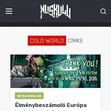
HÍREK
KRITIKÁK
COLD WORLD
CÍMKE
BESZÁMOLÓK
INTERJÚK
PREMIEREK
KULT
MÁSVILÁG
BESZÁMOLÓK
Élménybeszámoló Európa
BLOG