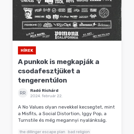
HÍREK
A punkok is megkapják a
csodafesztjüket a
tengerentúlon
Radó Richárd
RR
2024. február 22.
A No Values olyan nevekkel kecsegtet, mint
a Misfits, a Social Distortion, Iggy Pop, a
Turnstile és még megannyi nyalánkság.
the dillinger escape plan
bad religion