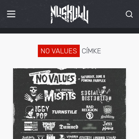
HÍREK
KRITIKÁK
NO VALUES
CÍMKE
BESZÁMOLÓK
INTERJÚK
PREMIEREK
KULT
MÁSVILÁG
BLOG