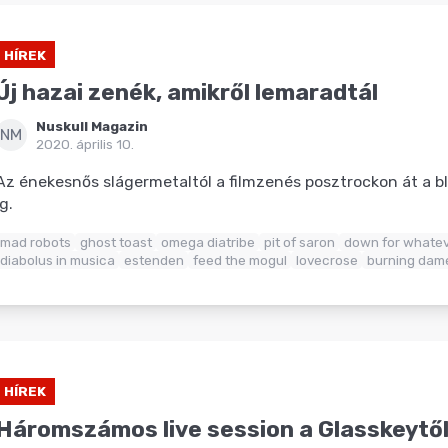
HÍREK
Új hazai zenék, amikről lemaradtál
Nuskull Magazin
NM
2020. április 10.
Az énekesnős slágermetaltól a filmzenés posztrockon át a 
ig.
mad robots
ghost toast
omega diatribe
pit of saron
down for whate
diabolus in musica
estenden
feed the mogul
lovecrose
burning dam
HÍREK
Háromszámos live session a Glasskeytő