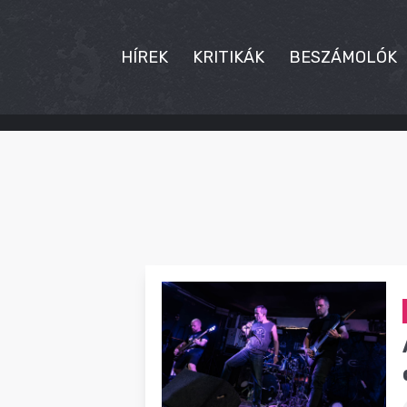
HÍREK
KRITIKÁK
BESZÁMOLÓK
HÍREK
KRITIKÁK
BESZÁMOLÓK
INTERJÚK
PREMIEREK
KULT
MÁSVILÁG