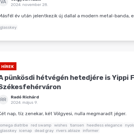
VÁ
2024. november 28.
Másfél év után jelentkezik új dallal a modern metal-banda, e
glasskey
HÍREK
A pünkösdi hétvégén hetedjére is Yippi 
Székesfehérváron
Radó Richárd
RR
2024. május 9.
Két nap, tíz zenekar, két Völgyesi, nulla megmaradt jéger.
omega diatribe
red swamp
wishes
tiansen
heedless elegance
nyol
glasskey
icenap
dead gray
rivers ablaze
informer