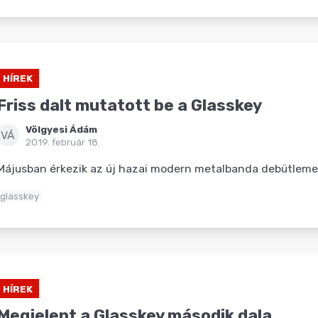
HÍREK
Friss dalt mutatott be a Glasskey
Völgyesi Ádám
VÁ
2019. február 18.
Májusban érkezik az új hazai modern metalbanda debütleme
glasskey
HÍREK
Megjelent a Glasskey második dala