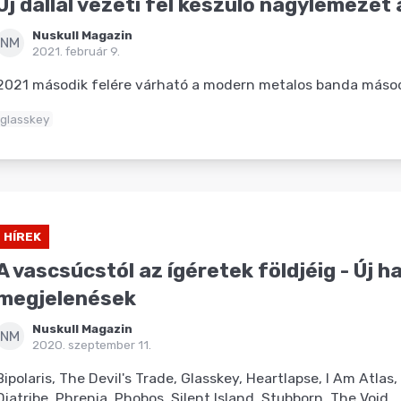
Új dallal vezeti fel készülő nagylemezét
Nuskull Magazin
NM
2021. február 9.
2021 második felére várható a modern metalos banda másod
glasskey
HÍREK
A vascsúcstól az ígéretek földjéig - Új h
megjelenések
Nuskull Magazin
NM
2020. szeptember 11.
Bipolaris, The Devil's Trade, Glasskey, Heartlapse, I Am Atla
Diatribe, Phrenia, Phobos, Silent Island, Stubborn, The Void.