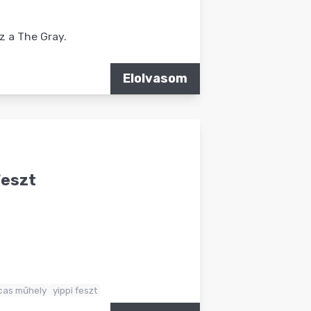
z a The Gray.
Elolvasom
Feszt
cas műhely
yippi feszt