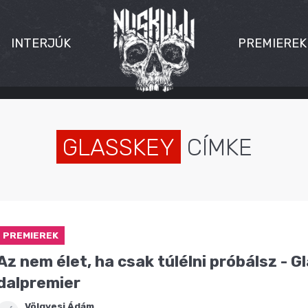
INTERJÚK
PREMIEREK
GLASSKEY
CÍMKE
PREMIEREK
Az nem élet, ha csak túlélni próbálsz - G
dalpremier
Völgyesi Ádám