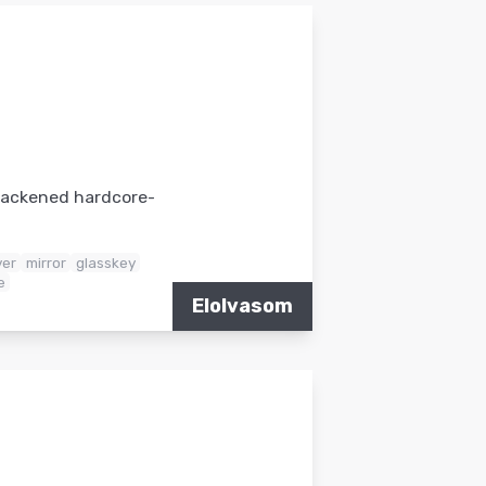
blackened hardcore-
ver
mirror
glasskey
e
Elolvasom
l