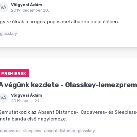
Völgyesi Ádám
VÁ
2019. december 20.
Így szólnak a progos-popos metalbanda dalai élőben.
glasskey
PREMIEREK
A végünk kezdete - Glasskey-lemezprem
Völgyesi Ádám
VÁ
2019. április 21.
Bemutatkozik az Absent Distance-, Cadaveres- és Sleepless-
metalbanda első nagylemeze.
cadaveres
sleepless
absent distance
glasskey