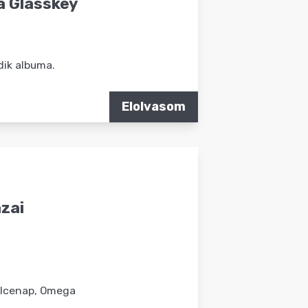
 a Glasskey
ik albuma.
Elolvasom
azai
s, Icenap, Omega