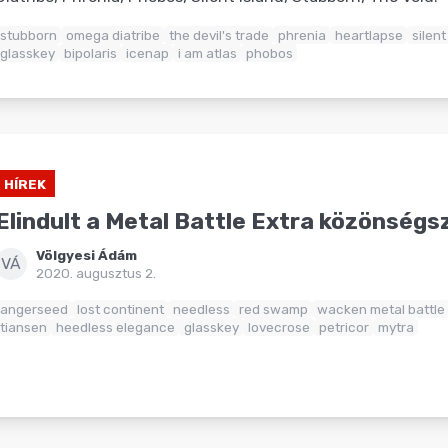
stubborn
omega diatribe
the devil's trade
phrenia
heartlapse
silent
glasskey
bipolaris
icenap
i am atlas
phobos
HÍREK
Elindult a Metal Battle Extra közönség
Völgyesi Ádám
VÁ
2020. augusztus 2.
angerseed
lost continent
needless
red swamp
wacken metal battle
tiansen
heedless elegance
glasskey
lovecrose
petricor
mytra