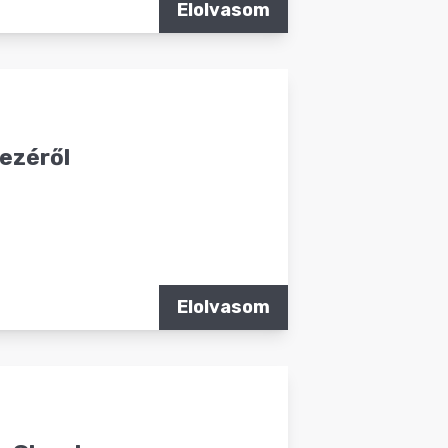
Elolvasom
mezéről
Elolvasom