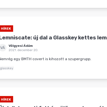
HÍREK
Lemniscate: új dal a Glasskey kettes le
Völgyesi Ádám
VÁ
2021. december 20.
Nemrég egy BMTH covert is kihozott a szupergrupp.
glasskey
HÍREK