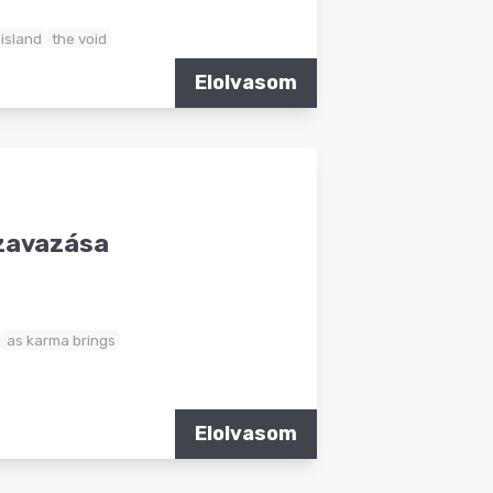
 island
the void
Elolvasom
szavazása
as karma brings
Elolvasom