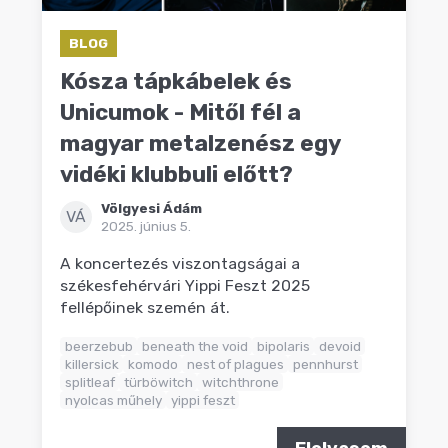
BLOG
Kósza tápkábelek és
Unicumok - Mitől fél a
magyar metalzenész egy
vidéki klubbuli előtt?
Völgyesi Ádám
VÁ
2025. június 5.
A koncertezés viszontagságai a
székesfehérvári Yippi Feszt 2025
fellépőinek szemén át.
beerzebub
beneath the void
bipolaris
devoid
killersick
komodo
nest of plagues
pennhurst
splitleaf
türböwitch
witchthrone
nyolcas műhely
yippi feszt