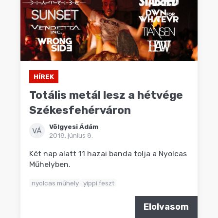
HÍREK
Totális metál lesz a hétvége
Székesfehérváron
Völgyesi Ádám
VÁ
2018. június 8.
Két nap alatt 11 hazai banda tolja a Nyolcas
Műhelyben.
nyolcas műhely
yippi feszt
Elolvasom