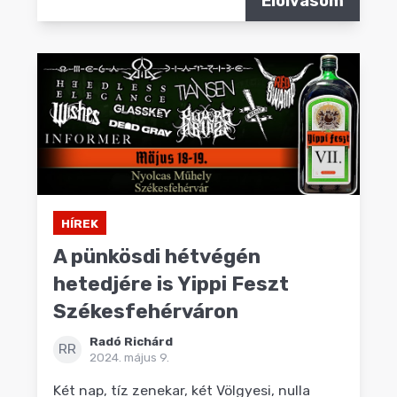
Elolvasom
HÍREK
A pünkösdi hétvégén
hetedjére is Yippi Feszt
Székesfehérváron
Radó Richárd
RR
2024. május 9.
Két nap, tíz zenekar, két Völgyesi, nulla