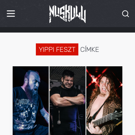
HÍREK
KRITIKÁK
YIPPI FESZT
CÍMKE
BESZÁMOLÓK
INTERJÚK
PREMIEREK
KULT
MÁSVILÁG
BLOG