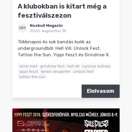
A klubokban is kitart még a
fesztiválszezon
Nuskull Magazin
NM
2020. augusztus 18.
Többnapos és sok bandás bulik az
undergroundból: Hell Vill, Unlock Fest,
Tattoo the Sun, Yippi feszt és Grindrise X.
dürer kert
grindrise fest
hell vill
nyolcas műhely
yippi feszt
terem veszprém
unlock fest
tattoo the sun
Elolvasom