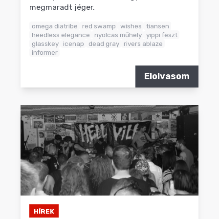
megmaradt jéger.
omega diatribe
red swamp
wishes
tiansen
heedless elegance
nyolcas műhely
yippi feszt
glasskey
icenap
dead gray
rivers ablaze
informer
Elolvasom
HÍREK