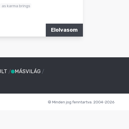
as karma brings
Elolvasom
ULT
/
MÁSVILÁG
/
© Minden jog fenntartva. 2004-2026