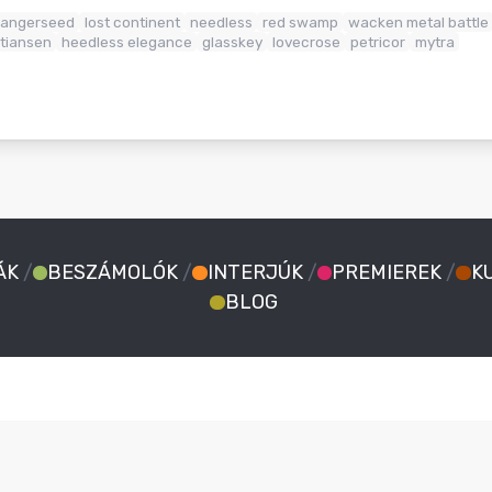
angerseed
lost continent
needless
red swamp
wacken metal battle
tiansen
heedless elegance
glasskey
lovecrose
petricor
mytra
ÁK
/
BESZÁMOLÓK
/
INTERJÚK
/
PREMIEREK
/
K
BLOG