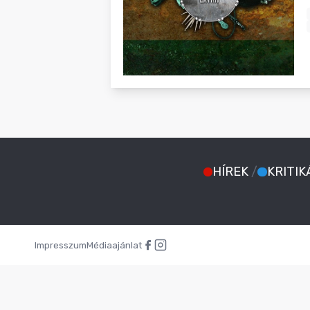
BLOG
HÍREK
/
KRITIK
Impresszum
Médiaajánlat