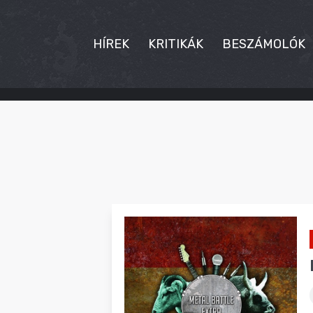
HÍREK
KRITIKÁK
BESZÁMOLÓK
HÍREK
KRITIKÁK
BESZÁMOLÓK
INTERJÚK
PREMIEREK
KULT
MÁSVILÁG