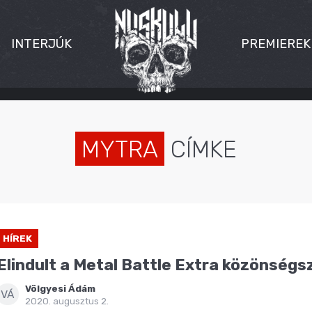
INTERJÚK
PREMIEREK
MYTRA
CÍMKE
HÍREK
Elindult a Metal Battle Extra közönség
Völgyesi Ádám
VÁ
2020. augusztus 2.