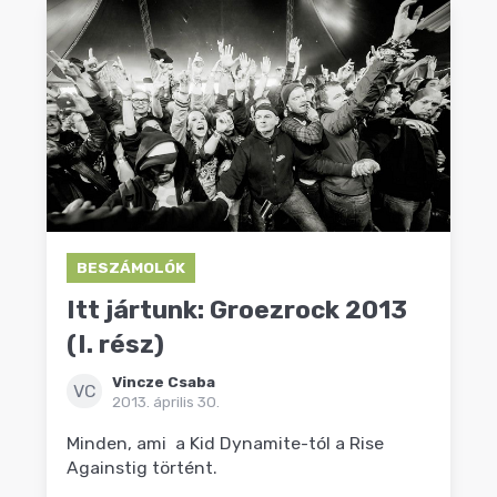
BESZÁMOLÓK
Itt jártunk: Groezrock 2013
(I. rész)
Vincze Csaba
VC
2013. április 30.
Minden, ami a Kid Dynamite-tól a Rise
Againstig történt.