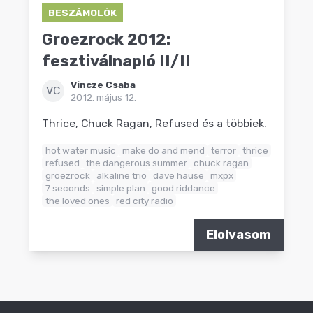
BESZÁMOLÓK
Groezrock 2012:
fesztiválnapló II/II
Vincze Csaba
VC
2012. május 12.
Thrice, Chuck Ragan, Refused és a többiek.
hot water music
make do and mend
terror
thrice
refused
the dangerous summer
chuck ragan
groezrock
alkaline trio
dave hause
mxpx
7 seconds
simple plan
good riddance
the loved ones
red city radio
Elolvasom