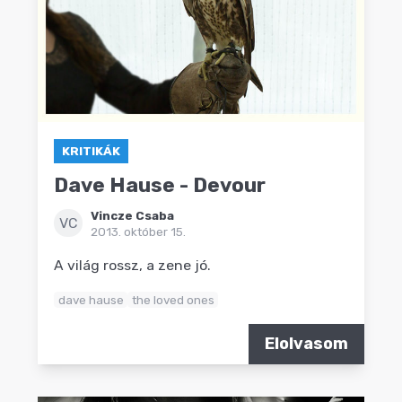
KRITIKÁK
Dave Hause - Devour
Vincze Csaba
VC
2013. október 15.
A világ rossz, a zene jó.
dave hause
the loved ones
Elolvasom