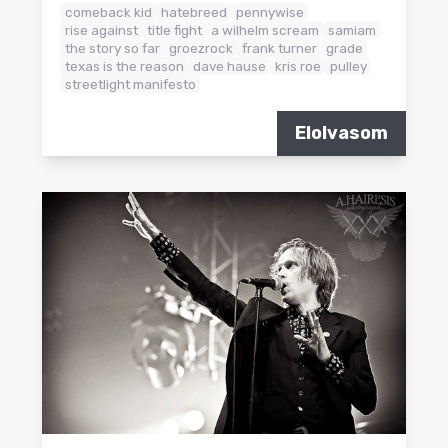
comeback kid
hatebreed
pennywise
rise against
title fight
a wilhelm scream
samiam
the story so far
groezrock
frank turner
grade
texas is the reason
dave hause
kris roe
pulley
streetlight manifesto
Elolvasom