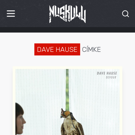
HÍREK
KRITIKÁK
DAVE HAUSE
CÍMKE
BESZÁMOLÓK
INTERJÚK
PREMIEREK
KULT
MÁSVILÁG
BLOG