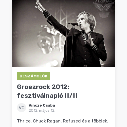
BESZÁMOLÓK
Groezrock 2012:
fesztiválnapló II/II
Vincze Csaba
VC
2012. május 12.
Thrice, Chuck Ragan, Refused és a többiek.