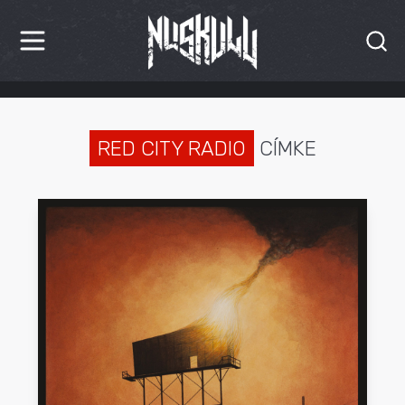
HÍREK
KRITIKÁK
RED CITY RADIO
CÍMKE
BESZÁMOLÓK
INTERJÚK
PREMIEREK
KULT
MÁSVILÁG
BLOG