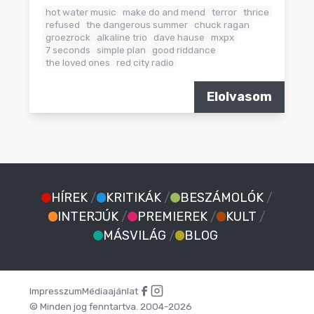
hot water music
make do and mend
terror
thrice
refused
the dangerous summer
chuck ragan
groezrock
alkaline trio
dave hause
mxpx
7 seconds
simple plan
good riddance
the loved ones
red city radio
Elolvasom
HÍREK
/
KRITIKÁK
/
BESZÁMOLÓK
/
INTERJÚK
/
PREMIEREK
/
KULT
/
MÁSVILÁG
/
BLOG
Impresszum
Médiaajánlat
© Minden jog fenntartva. 2004-2026