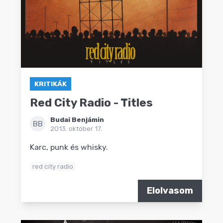
KRITIKÁK
Red City Radio - Titles
Budai Benjámin
BB
2013. október 17.
Karc, punk és whisky.
red city radio
Elolvasom