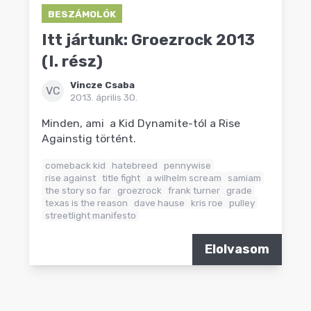
BESZÁMOLÓK
Itt jártunk: Groezrock 2013
(I. rész)
Vincze Csaba
VC
2013. április 30.
Minden, ami a Kid Dynamite-tól a Rise
Againstig történt.
comeback kid
hatebreed
pennywise
rise against
title fight
a wilhelm scream
samiam
the story so far
groezrock
frank turner
grade
texas is the reason
dave hause
kris roe
pulley
streetlight manifesto
Elolvasom