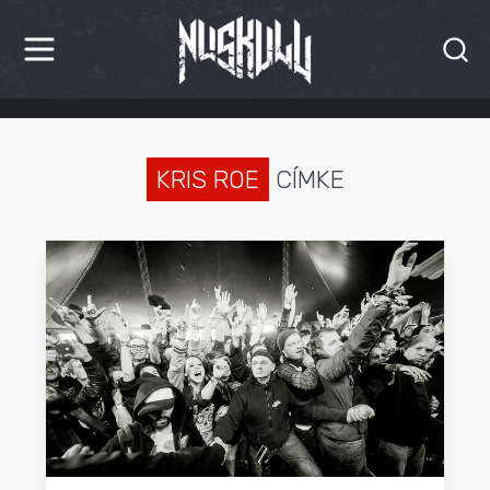
HÍREK
KRITIKÁK
KRIS ROE
CÍMKE
BESZÁMOLÓK
INTERJÚK
PREMIEREK
KULT
MÁSVILÁG
BLOG