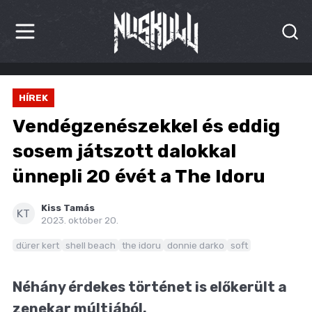
HÍREK
HÍREK
KRITIKÁK
Vendégzenészekkel és eddig
BESZÁMOLÓK
sosem játszott dalokkal
ünnepli 20 évét a The Idoru
INTERJÚK
PREMIEREK
Kiss Tamás
KT
2023. október 20.
KULT
dürer kert
shell beach
the idoru
donnie darko
soft
MÁSVILÁG
Néhány érdekes történet is előkerült a
BLOG
zenekar múltjából.