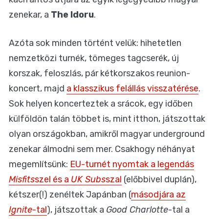
zenekar, a
The Idoru
.
Azóta sok minden történt velük: hihetetlen
nemzetközi turnék, tömeges tagcserék, új
korszak, feloszlás, pár kétkorszakos reunion-
koncert, majd
a klasszikus felállás visszatérése
.
Sok helyen koncerteztek a srácok, egy időben
külföldön talán többet is, mint itthon, játszottak
olyan országokban, amikről magyar underground
zenekar álmodni sem mer. Csakhogy néhányat
megemlítsünk:
EU-turnét nyomtak a legendás
Misfits
szel és a
UK Subs
szal
(előbbivel duplán),
kétszer(!) zenéltek Japánban (
másodjára az
Ignite
-tal
), játszottak a
Good Charlotte
-tal a