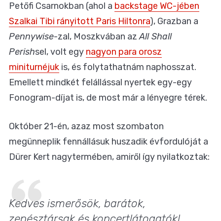
Petőfi Csarnokban (ahol a
backstage WC-jében
Szalkai Tibi rányitott Paris Hiltonra
), Grazban a
Pennywise
-zal, Moszkvában az
All Shall
Perish
sel, volt egy
nagyon para orosz
miniturnéjuk
is, és folytathatnám naphosszat.
Emellett mindkét felállással nyertek egy-egy
Fonogram-díjat is, de most már a lényegre térek.
Október 21-én, azaz most szombaton
megünneplik fennállásuk huszadik évfordulóját a
Dürer Kert nagytermében, amiről így nyilatkoztak:
Kedves ismerősök, barátok,
zenésztársak és koncertlátogatók!