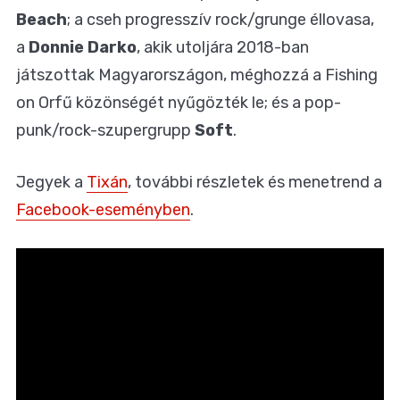
Beach
; a cseh progresszív rock/grunge éllovasa,
a
Donnie Darko
, akik utoljára 2018-ban
játszottak Magyarországon, méghozzá
a Fishing
on Orfű közönségét nyűgözték le
; és a
pop-
punk/rock-szupergrupp
Soft
.
Jegyek a
Tixán
, további részletek és menetrend a
Facebook-eseményben
.