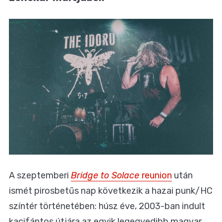
A szeptemberi
Bridge to Solace
reunion
után
ismét pirosbetűs nap következik a hazai punk/HC
színtér történetében: húsz éve, 2003-ban indult
kacifántos útjára az egyik legegyedibb magyar