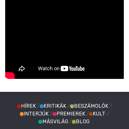
HÍREK
/
KRITIKÁK
/
BESZÁMOLÓK
/
INTERJÚK
/
PREMIEREK
/
KULT
/
MÁSVILÁG
/
BLOG