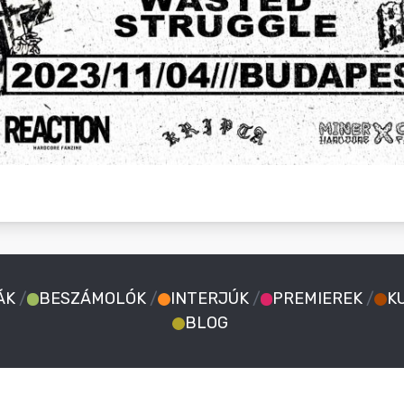
ÁK
/
BESZÁMOLÓK
/
INTERJÚK
/
PREMIEREK
/
K
BLOG