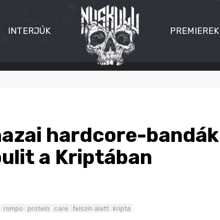
INTERJÚK
PREMIEREK
hazai hardcore-bandák
ulit a Kriptában
rompo
protein
care
felszín alatt
kripta