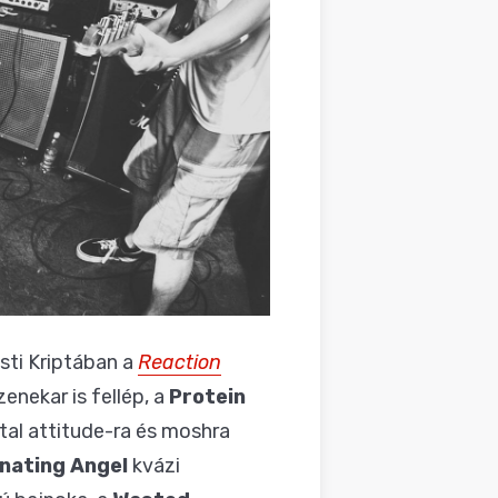
sti Kriptában a
Reaction
enekar is fellép, a
Protein
tal attitude-ra és moshra
nating Angel
kvázi