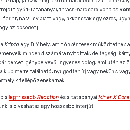
 aznap, játszik még a sötét hardcore hazai nehézsúly
trejött győri-tatabányai, thrash-hardcore vonalas
Ro
0 forint, ha 21 év alatt vagy, akkor csak egy ezres, ú
agy az öcsédet).
 a
Kripta
egy DIY hely, amit önkéntesek működtetnek 
ményeik mindenki számára nyitottak, de tagsági kárty
pár percet igénybe vevő, ingyenes dolog, ami után az
 klub merre található, nyugodtan írj vagy nekünk, vag
ármelyik fellépő zenekarnak.
jd a
legfrissebb
Reaction
és a tatabányai
Miner X Core
nk is olvashatsz egy hosszabb interjút.