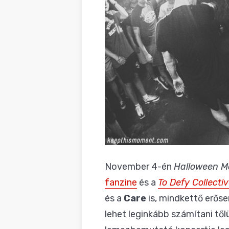
November 4-én
Halloween M
fanzine
és a
To Defy Collecti
és a
Care
is, mindkettő erőse
lehet leginkább számítani től