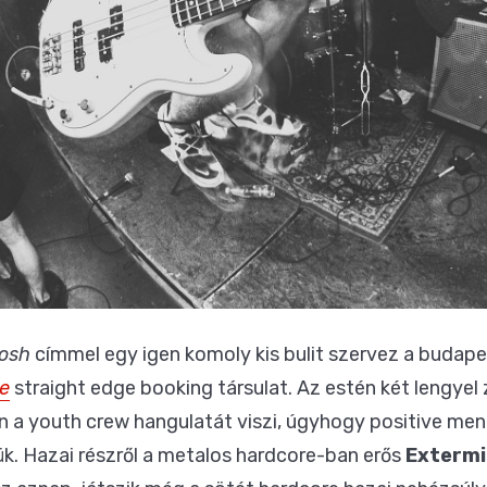
osh
címmel egy igen komoly kis bulit szervez a budape
ve
straight edge booking társulat. Az estén két lengyel z
n a youth crew hangulatát viszi, úgyhogy positive men
ük. Hazai részről a metalos hardcore-ban erős
Extermi