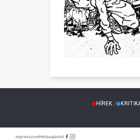
HÍREK
/
KRITIK
Impresszum
Médiaajánlat