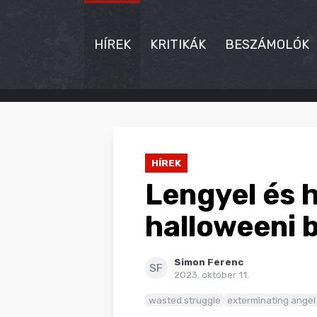
HÍREK
KRITIKÁK
BESZÁMOLÓK
HÍREK
KRITIKÁK
HÍREK
BESZÁMOLÓK
Lengyel és 
INTERJÚK
halloweeni b
PREMIEREK
Simon Ferenc
KULT
SF
2023. október 11.
MÁSVILÁG
wasted struggle
exterminating angel