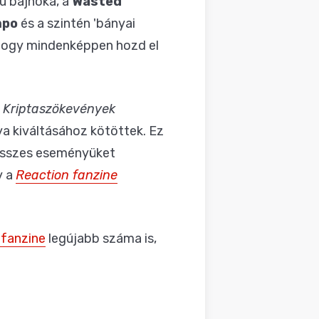
ú bajnoka, a
Wasted
mpo
és a szintén 'bányai
gyhogy mindenképpen hozd el
a
Kriptaszökevények
a kiváltásához kötöttek. Ez
 összes eseményüket
y a
Reaction fanzine
fanzine
legújabb száma is,