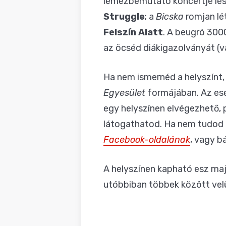
lemezbemutató koncertje lesz
Struggle
; a
Bicska
romjan lé
Felszín Alatt
. A beugró 300
az öcséd diákigazolványát (v
Ha nem ismernéd a helyszínt,
Egyesület
formájában. Az ese
egy helyszínen elvégezhető, 
látogathatod. Ha nem tudod a
Facebook-oldalának
, vagy b
A helyszínen kapható esz ma
utóbbiban többek között velü