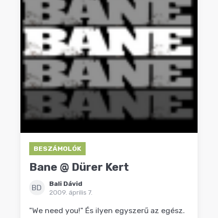
BESZÁMOLÓK
Bane @ Dürer Kert
Bali Dávid
BD
2009. április 7.
"We need you!" És ilyen egyszerű az egész.