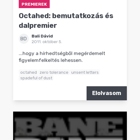
PREMIEREK
Octahed: bemutatkozás és
dalpremier
Bali Dávid
BD
2011. október 5.
...hogy a hírhedtségből megérdemelt
figyelemfelkeltés lehessen.
octahed
zero tolerance
unsent letters
spadeful of dust
Elolvasom