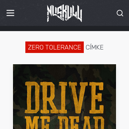
HÍREK
KRITIKÁK
ZERO TOLERANCE
CÍMKE
BESZÁMOLÓK
INTERJÚK
PREMIEREK
KULT
MÁSVILÁG
BLOG