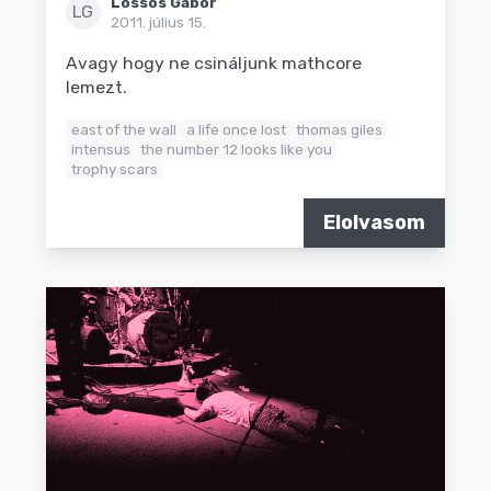
Lossos Gábor
LG
2011. július 15.
Avagy hogy ne csináljunk mathcore
lemezt.
east of the wall
a life once lost
thomas giles
intensus
the number 12 looks like you
trophy scars
Elolvasom