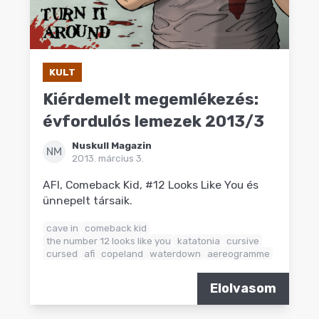
KULT
Kiérdemelt megemlékezés:
évfordulós lemezek 2013/3
Nuskull Magazin
NM
2013. március 3.
AFI, Comeback Kid, #12 Looks Like You és
ünnepelt társaik.
cave in
comeback kid
the number 12 looks like you
katatonia
cursive
cursed
afi
copeland
waterdown
aereogramme
Elolvasom