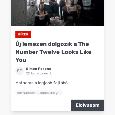
HÍREK
Új lemezen dolgozik a The
Number Twelve Looks Like
You
Simon Ferenc
SF
2016. október 3.
Mathcore a legjobb fajtából.
the number 12 looks like you
Elolvasom