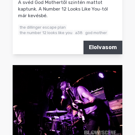
A svéd God Mothertől szintén mattot
kaptunk. A Number 12 Looks Like You-tól
már kevésbé.
the dillinger escape plan
the number 12 looks like you
a38
god mother
Elolvasom