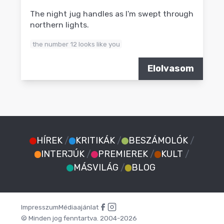
The night jug handles as I'm swept through
northern lights.
the number 12 looks like you
Elolvasom
HÍREK
/
KRITIKÁK
/
BESZÁMOLÓK
/
INTERJÚK
/
PREMIEREK
/
KULT
/
MÁSVILÁG
/
BLOG
Impresszum
Médiaajánlat
© Minden jog fenntartva. 2004-2026