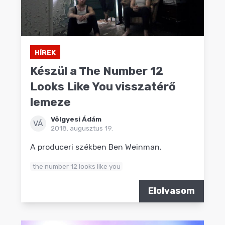
HÍREK
Készül a The Number 12
Looks Like You visszatérő
lemeze
Völgyesi Ádám
VÁ
2018. augusztus 19.
A produceri székben Ben Weinman.
the number 12 looks like you
Elolvasom