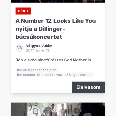
HÍREK
A Number 12 Looks Like You
nyitja a Dillinger-
búcsúkoncertet
Völgyesi Ádám
VÁ
2017. április 13.
Jön a svéd láncfűrészes God Mother is.
the dillinger escape plan
the number 12 looks like you
a38
god mother
Elolvasom