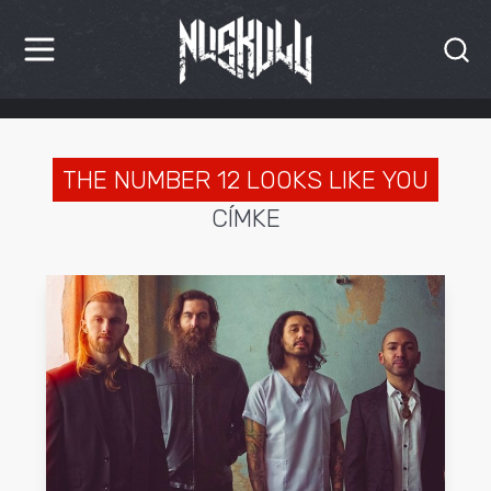
HÍREK
KRITIKÁK
THE NUMBER 12 LOOKS LIKE YOU
CÍMKE
BESZÁMOLÓK
INTERJÚK
PREMIEREK
KULT
MÁSVILÁG
BLOG