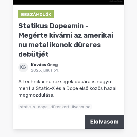
BESZÁMOLÓK
Statikus Dopeamin -
Megérte kivárni az amerikai
nu metal ikonok düreres
debütjét
Kovács Greg
KG
2025. július 31.
A technikai nehézségek dacára is nagyot
ment a Static-X és a Dope első közös hazai
megmozdulása.
static-x
dope
dürer kert
livesound
Elolvasom