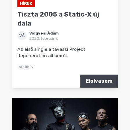
HÍREK
Tiszta 2005 a Static-X új
dala
Völgyesi Ádám
VÁ
2020. február 7.
Az első single a tavaszi Project
Regeneration albumról.
static-x
Elolvasom