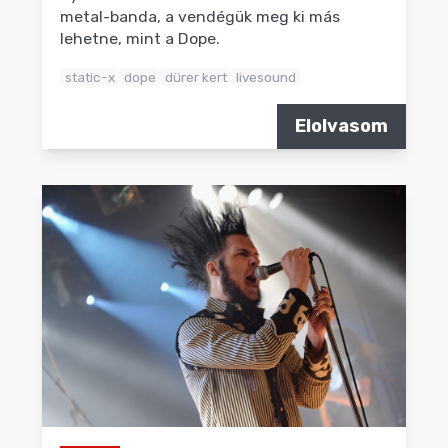
metal-banda, a vendégük meg ki más
lehetne, mint a Dope.
static-x
dope
dürer kert
livesound
Elolvasom