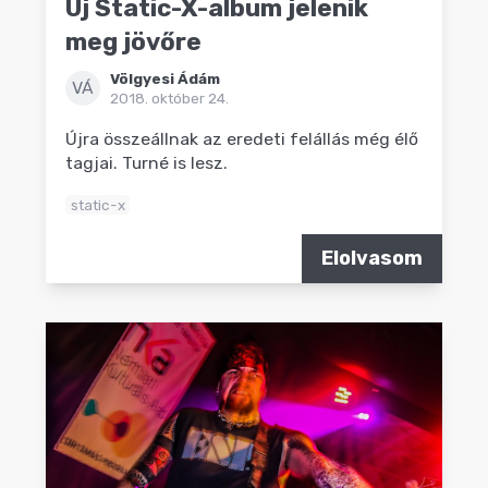
Új Static-X-album jelenik
meg jövőre
Völgyesi Ádám
VÁ
2018. október 24.
Újra összeállnak az eredeti felállás még élő
tagjai. Turné is lesz.
static-x
Elolvasom