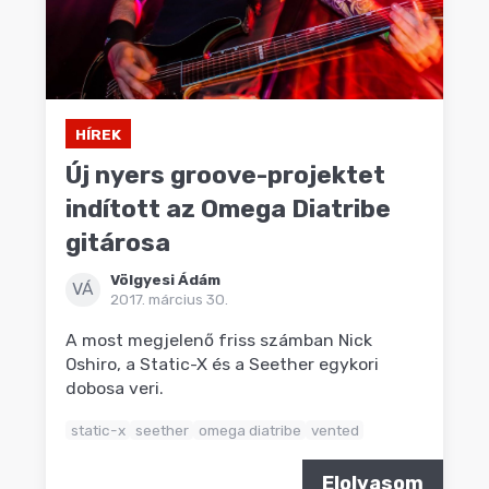
HÍREK
Új nyers groove-projektet
indított az Omega Diatribe
gitárosa
Völgyesi Ádám
VÁ
2017. március 30.
A most megjelenő friss számban Nick
Oshiro, a Static-X és a Seether egykori
dobosa veri.
static-x
seether
omega diatribe
vented
Elolvasom