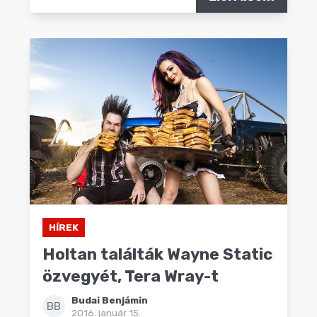
HÍREK
Holtan találták Wayne Static
özvegyét, Tera Wray-t
Budai Benjámin
BB
2016. január 15.