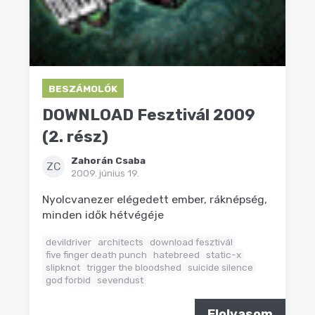
BESZÁMOLÓK
DOWNLOAD Fesztivál 2009
(2. rész)
Zahorán Csaba
ZC
2009. június 19.
Nyolcvanezer elégedett ember, ráknépség,
minden idők hétvégéje
devildriver
architects
download fesztivál
five finger death punch
hatebreed
static-x
slipknot
trigger the bloodshed
suicide silence
god forbid
sevendust
Elolvasom