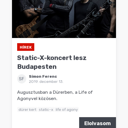
HÍREK
Static-X-koncert lesz
Budapesten
Simon Ferenc
SF
2019. december 13.
Augusztusban a Dürerben, a Life of
Agonyvel közösen.
dürer kert
static-x
life of agony
Elolvasom