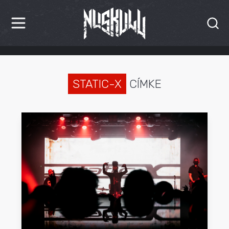
HÍREK
KRITIKÁK
STATIC-X
CÍMKE
BESZÁMOLÓK
INTERJÚK
PREMIEREK
KULT
MÁSVILÁG
BLOG