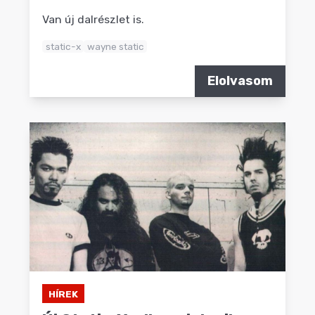
Van új dalrészlet is.
static-x
wayne static
Elolvasom
HÍREK