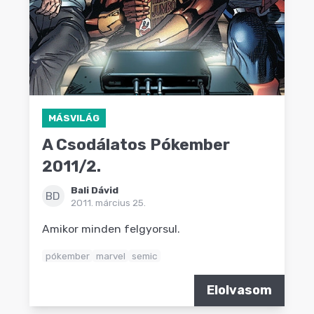
MÁSVILÁG
A Csodálatos Pókember
2011/2.
Bali Dávid
BD
2011. március 25.
Amikor minden felgyorsul.
pókember
marvel
semic
Elolvasom