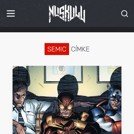
HÍREK
KRITIKÁK
SEMIC
CÍMKE
BESZÁMOLÓK
INTERJÚK
PREMIEREK
KULT
MÁSVILÁG
BLOG