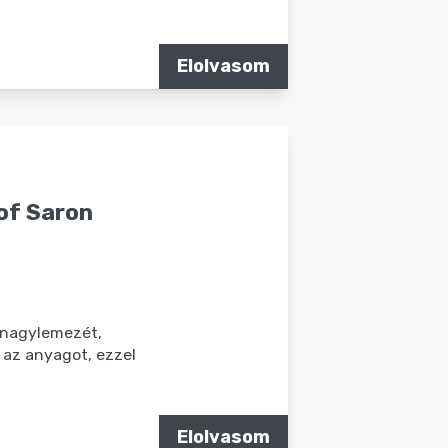
Elolvasom
of Saron
t nagylemezét,
 az anyagot, ezzel
Elolvasom