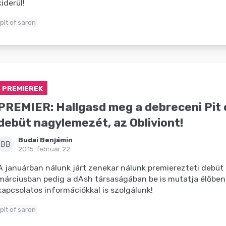
kiderül!
pit of saron
PREMIEREK
PREMIER: Hallgasd meg a debreceni Pit 
debüt nagylemezét, az Obliviont!
Budai Benjámin
BB
2015. február 22.
A januárban nálunk járt zenekar nálunk premierezteti debü
márciusban pedig a dAsh társaságában be is mutatja élőben
kapcsolatos információkkal is szolgálunk!
pit of saron