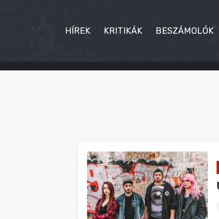
HÍREK
KRITIKÁK
BESZÁMOLÓK
HÍREK
KRITIKÁK
BESZÁMOLÓK
INTERJÚK
PREMIEREK
KULT
MÁSVILÁG