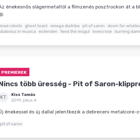
Az énekesnős slágermetaltól a filmzenés posztrockon át a 
ig.
mad robots
ghost toast
omega diatribe
pit of saron
down for whate
diabolus in musica
estenden
feed the mogul
lovecrose
burning dam
PREMIEREK
Nincs több üresség - Pit of Saron-klipp
Kiss Tamás
KT
2019. július 4.
Új énekessel és új dallal jelentkezik a debreceni metalcore-c
pit of saron