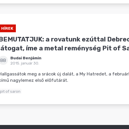
HÍREK
BEMUTATJUK: a rovatunk ezúttal Debre
látogat, íme a metal reménység Pit of S
Budai Benjámin
BB
2015. január 30.
Hallgassátok meg a srácok új dalát, a My Hatredet, a február
című nagylemez első előfutárát.
pit of saron