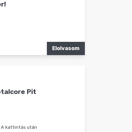
r!
Elolvasom
talcore Pit
 A kattintás után