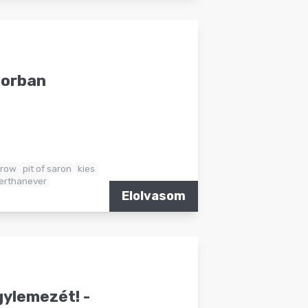
torban
row
pit of saron
kies
erthanever
Elolvasom
gylemezét! -