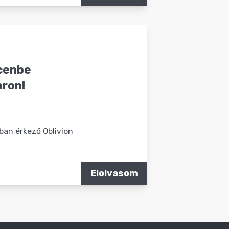
cenbe
aron!
ban érkező Oblivion
Elolvasom