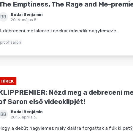
The Emptiness, The Rage and Me-premie
Budai Benjámin
BB
2016. május 8.
A debreceni metalcore zenekar második nagylemeze.
pit of saron
HÍREK
KLIPPREMIER: Nézd meg a debreceni me
of Saron első videoklipjét!
Budai Benjámin
BB
2015. április 6.
Hogy a debüt nagylemez mely dalára forgattak a fiúk klipet?