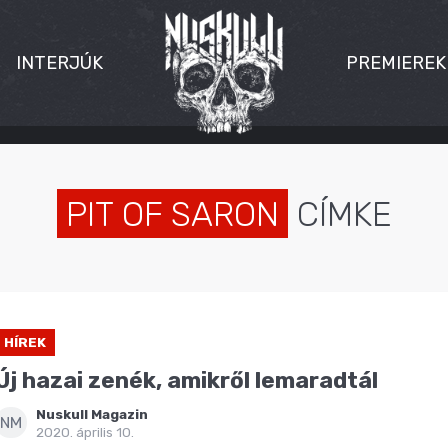
INTERJÚK
PREMIEREK
PIT OF SARON
CÍMKE
HÍREK
Új hazai zenék, amikről lemaradtál
Nuskull Magazin
NM
2020. április 10.