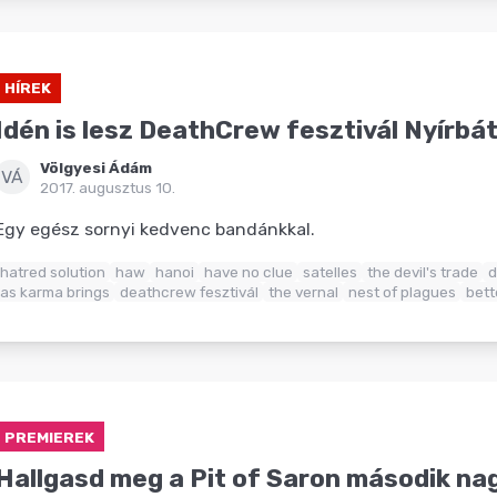
HÍREK
Idén is lesz DeathCrew fesztivál Nyírbá
Völgyesi Ádám
VÁ
2017. augusztus 10.
Egy egész sornyi kedvenc bandánkkal.
hatred solution
haw
hanoi
have no clue
satelles
the devil's trade
d
as karma brings
deathcrew fesztivál
the vernal
nest of plagues
bett
PREMIEREK
Hallgasd meg a Pit of Saron második na