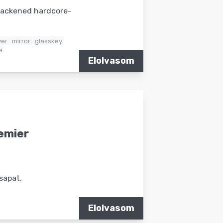
blackened hardcore-
ver
mirror
glasskey
e
Elolvasom
remier
sapat.
Elolvasom