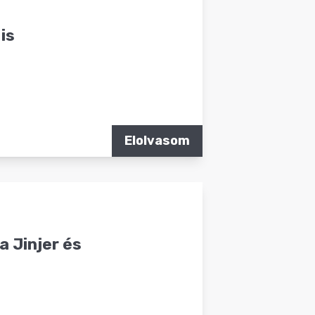
is
Elolvasom
a Jinjer és