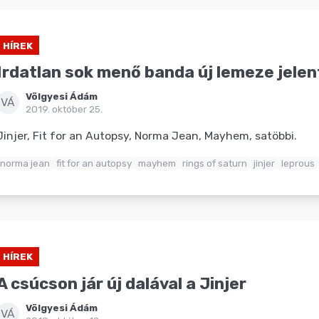
HÍREK
Irdatlan sok menő banda új lemeze jele
Völgyesi Ádám
VÁ
2019. október 25.
Jinjer, Fit for an Autopsy, Norma Jean, Mayhem, satöbbi.
norma jean
fit for an autopsy
mayhem
rings of saturn
jinjer
leprous
HÍREK
A csúcson jár új dalával a Jinjer
Völgyesi Ádám
VÁ