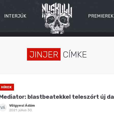
INTERJÚK
PREMIEREK
JINJER
CÍMKE
HÍREK
Mediator: blastbeatekkel teleszórt új dal
Völgyesi Ádám
VÁ
2021. július 30.