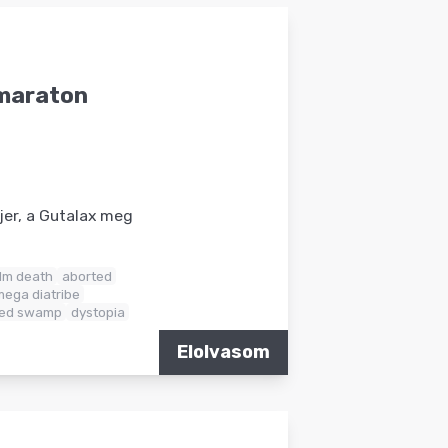
kmaraton
jer, a Gutalax meg
lm death
aborted
ega diatribe
red swamp
dystopia
Elolvasom