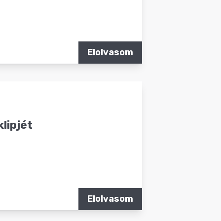
Elolvasom
klipjét
Elolvasom