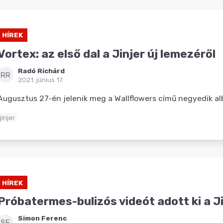
HÍREK
Vortex: az első dal a Jinjer új lemezéről
Radó Richárd
RR
2021. június 17.
Augusztus 27-én jelenik meg a Wallflowers című negyedik a
jinjer
HÍREK
Próbatermes-bulizós videót adott ki a J
Simon Ferenc
SF