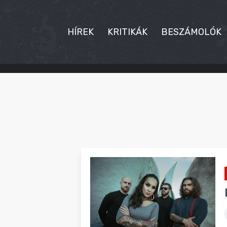
HÍREK
KRITIKÁK
BESZÁMOLÓK
HÍREK
KRITIKÁK
BESZÁMOLÓK
INTERJÚK
PREMIEREK
KULT
MÁSVILÁG