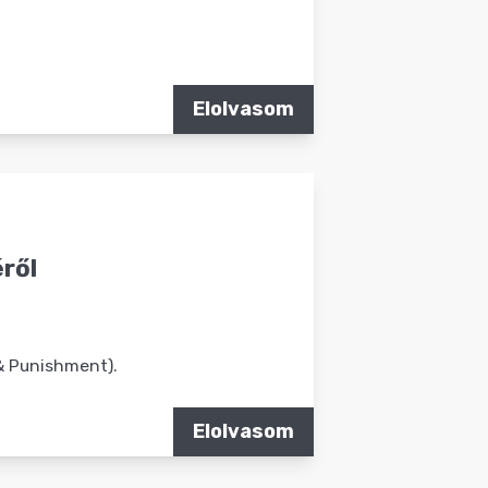
Elolvasom
éről
(& Punishment).
Elolvasom