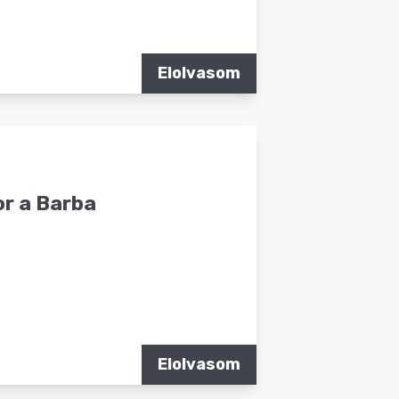
Elolvasom
or a Barba
Elolvasom