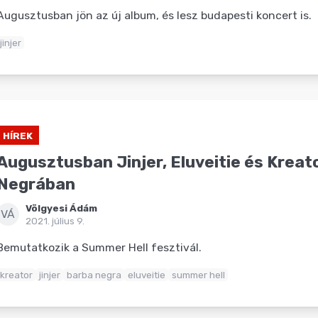
Augusztusban jön az új album, és lesz budapesti koncert is.
jinjer
HÍREK
Augusztusban Jinjer, Eluveitie és Kreat
Negrában
Völgyesi Ádám
VÁ
2021. július 9.
Bemutatkozik a Summer Hell fesztivál.
kreator
jinjer
barba negra
eluveitie
summer hell