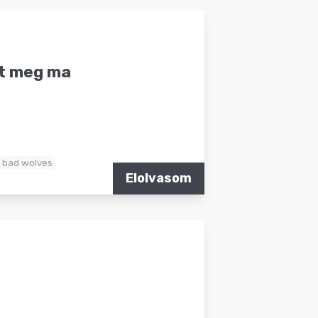
nt meg ma
bad wolves
Elolvasom