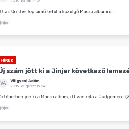
2019. október 12.
Itt az On the Top című tétel a közelgő Macro albumról.
jinjer
HÍREK
Új szám jött ki a Jinjer következő lemez
Völgyesi Ádám
VÁ
2019. augusztus 24.
Októberben jön ki a Macro album, itt van róla a Judgement 
jinjer