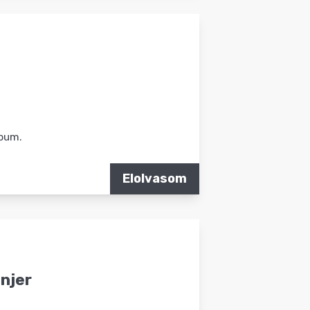
lbum.
Elolvasom
injer