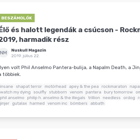
BESZÁMOLÓK
Élő és halott legendák a csúcson - Roc
2019, harmadik rész
Nuskull Magazin
NM
2019. július 22.
Ilyen volt Phil Anselmo Pantera-bulija, a Napalm Death, a Jin
a többiek.
insane
shapat terror
motörhead
apey & the pea
rockmaraton
napa
watch my dying
soulfly
stubborn
venom
pantera
bury tomorrow
om
phil anselmo
philip h. anselmo & the illegals
trillion
needless
ordog
jinjer
gutalax
harmed
venom inc
bömbers
abbath