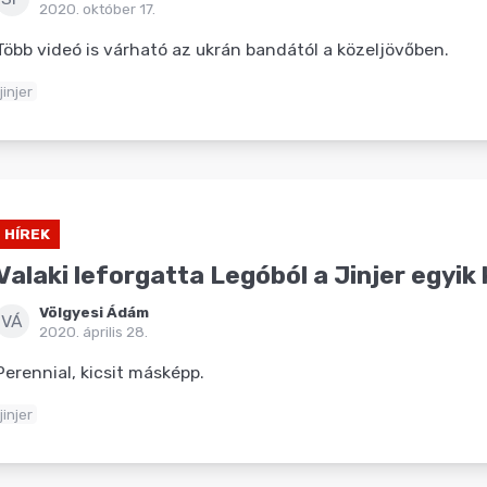
2020. október 17.
Több videó is várható az ukrán bandától a közeljövőben.
jinjer
HÍREK
Valaki leforgatta Legóból a Jinjer egyik 
Völgyesi Ádám
VÁ
2020. április 28.
Perennial, kicsit másképp.
jinjer