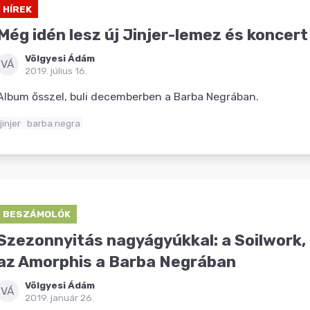
HÍREK
Még idén lesz új Jinjer-lemez és koncert 
Völgyesi Ádám
VÁ
2019. július 16.
Album ősszel, buli decemberben a Barba Negrában.
jinjer
barba negra
BESZÁMOLÓK
Szezonnyitás nagyágyúkkal: a Soilwork, 
az Amorphis a Barba Negrában
Völgyesi Ádám
VÁ
2019. január 26.