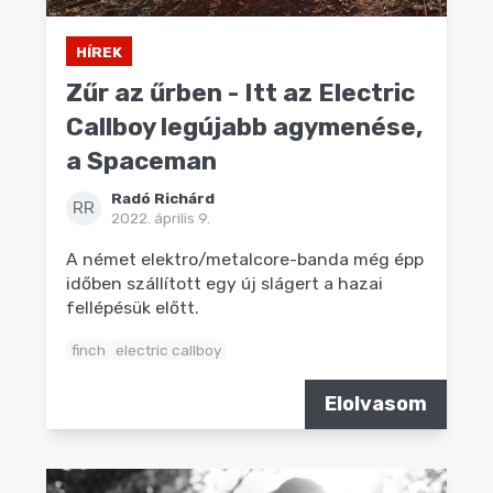
HÍREK
Zűr az űrben - Itt az Electric
Callboy legújabb agymenése,
a Spaceman
Radó Richárd
RR
2022. április 9.
A német elektro/metalcore-banda még épp
időben szállított egy új slágert a hazai
fellépésük előtt.
finch
electric callboy
Elolvasom