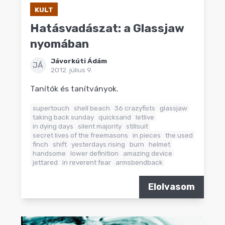
KULT
Hatásvadászat: a Glassjaw
nyomában
Jávorkúti Ádám
JÁ
2012. július 9.
Tanítók és tanítványok.
supertouch
shell beach
36 crazyfists
glassjaw
taking back sunday
quicksand
letlive
in dying days
silent majority
stillsuit
secret lives of the freemasons
in pieces
the used
finch
shift
yesterdays rising
burn
helmet
handsome
lower definition
amazing device
jettared
in reverent fear
armsbendback
Elolvasom