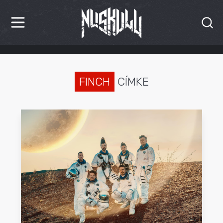
HÍREK
KRITIKÁK
FINCH
CÍMKE
BESZÁMOLÓK
INTERJÚK
PREMIEREK
KULT
MÁSVILÁG
BLOG