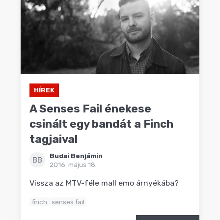
HÍREK
A Senses Fail énekese
csinált egy bandát a Finch
tagjaival
Budai Benjámin
BB
2016. május 18.
Vissza az MTV-féle mall emo árnyékába?
finch
senses fail