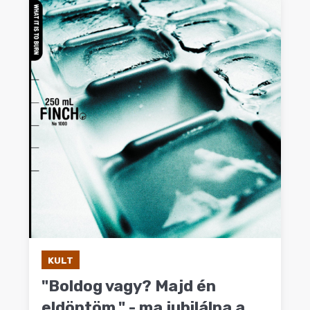
KULT
"Boldog vagy? Majd én
eldöntöm." - ma jubilálna a