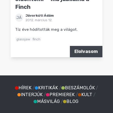
Finch
Jávorkúti Ádám
JÁ
2012. március 12.
Tíz éve hódították meg a világot.
glassjaw
finch
Elolvasom
HÍREK
/
KRITIKÁK
/
BESZÁMOLÓK
/
INTERJÚK
/
PREMIEREK
/
KULT
/
MÁSVILÁG
/
BLOG