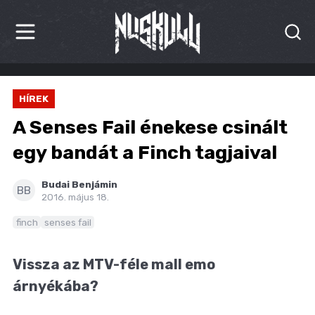
HÍREK
HÍREK
KRITIKÁK
A Senses Fail énekese csinált
BESZÁMOLÓK
egy bandát a Finch tagjaival
INTERJÚK
Budai Benjámin
BB
2016. május 18.
PREMIEREK
finch
senses fail
KULT
Vissza az MTV-féle mall emo
MÁSVILÁG
árnyékába?
BLOG