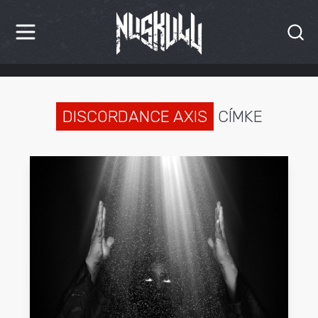
HÍREK
KRITIKÁK
DISCORDANCE AXIS
CÍMKE
BESZÁMOLÓK
INTERJÚK
PREMIEREK
KULT
MÁSVILÁG
BLOG