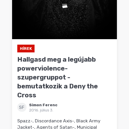
HÍREK
Hallgasd meg a legújabb
powerviolence-
szupergruppot -
bemutatkozik a Deny the
Cross
Simon Ferenc
SF
2016. július 3.
Spazz-, Discordance Axis-, Black Army
Jacket-, Agents of Satan-, Municipal