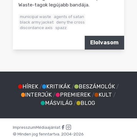
Waste-tagok legújabb bandája.
municipal waste
agents of satan
black army jacket
deny the cross
discordance axis
spazz
Elolvasom
HÍREK
/
KRITIKÁK
/
BESZÁMOLÓK
/
INTERJÚK
/
PREMIEREK
/
KULT
/
MÁSVILÁG
/
BLOG
Impresszum
Médiaajánlat
© Minden jog fenntartva. 2004-2026