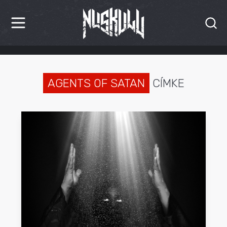
HÍREK
KRITIKÁK
AGENTS OF SATAN
CÍMKE
BESZÁMOLÓK
INTERJÚK
PREMIEREK
KULT
MÁSVILÁG
BLOG