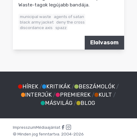
Waste-tagok legújabb bandája.
municipal waste
agents of satan
black army jacket
deny the cross
discordance axis
spazz
Elolvasom
HÍREK
/
KRITIKÁK
/
BESZÁMOLÓK
/
INTERJÚK
/
PREMIEREK
/
KULT
/
MÁSVILÁG
/
BLOG
Impresszum
Médiaajánlat
© Minden jog fenntartva. 2004-2026