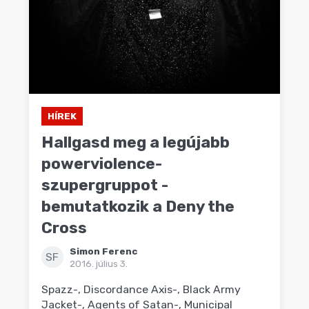
HÍREK
Hallgasd meg a legújabb
powerviolence-
szupergruppot -
bemutatkozik a Deny the
Cross
Simon Ferenc
SF
2016. július 3.
Spazz-, Discordance Axis-, Black Army
Jacket-, Agents of Satan-, Municipal