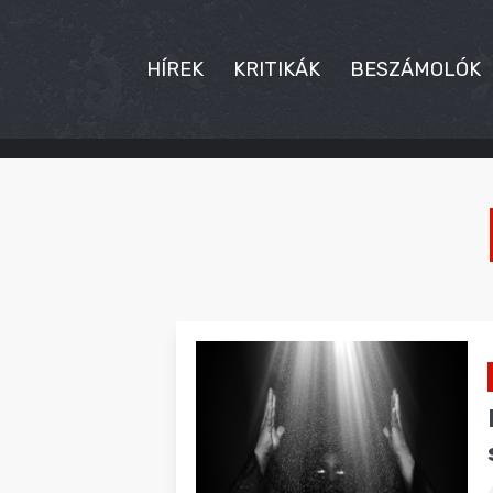
HÍREK
KRITIKÁK
BESZÁMOLÓK
HÍREK
KRITIKÁK
BESZÁMOLÓK
INTERJÚK
PREMIEREK
KULT
MÁSVILÁG