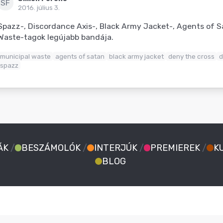
SF
2016. július 3.
Spazz-, Discordance Axis-, Black Army Jacket-, Agents of S
Waste-tagok legújabb bandája.
municipal waste
agents of satan
black army jacket
deny the cross
d
spazz
ÁK
/
BESZÁMOLÓK
/
INTERJÚK
/
PREMIEREK
/
K
BLOG