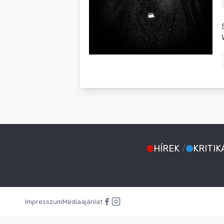
BLOG
HÍREK
/
KRITIK
Impresszum
Médiaajánlat