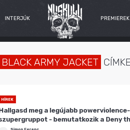
INTERJÚK
PREMIEREK
BLACK ARMY JACKET
CÍMK
HÍREK
Hallgasd meg a legújabb powerviolence-
szupergruppot - bemutatkozik a Deny t
Simon Ferenc