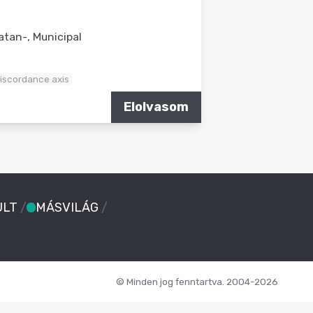
atan-, Municipal
iscordance axis
Elolvasom
ULT
/
MÁSVILÁG
/
© Minden jog fenntartva. 2004-2026