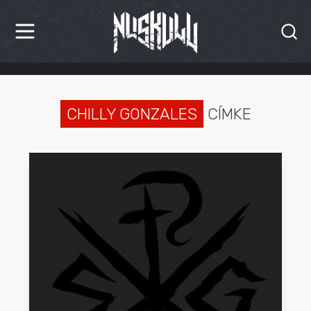
HÍREK
KRITIKÁK
CHILLY GONZALES
CÍMKE
BESZÁMOLÓK
INTERJÚK
PREMIEREK
KULT
MÁSVILÁG
BLOG