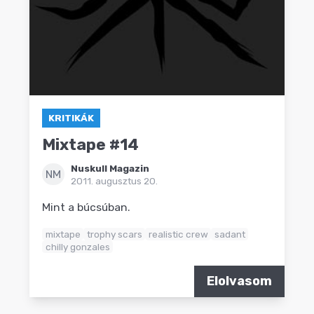
KRITIKÁK
Mixtape #14
Nuskull Magazin
NM
2011. augusztus 20.
Mint a búcsúban.
mixtape
trophy scars
realistic crew
sadant
chilly gonzales
Elolvasom