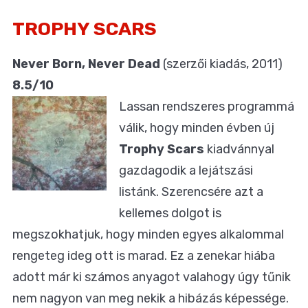
TROPHY SCARS
Never Born, Never Dead
(szerzői kiadás, 2011)
8.5/10
Lassan rendszeres programmá
válik, hogy minden évben új
Trophy Scars
kiadvánnyal
gazdagodik a lejátszási
listánk. Szerencsére azt a
kellemes dolgot is
megszokhatjuk, hogy minden egyes alkalommal
rengeteg ideg ott is marad. Ez a zenekar hiába
adott már ki számos anyagot valahogy úgy tűnik
nem nagyon van meg nekik a hibázás képessége.