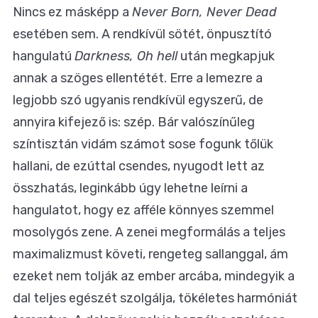
Nincs ez másképp a
Never Born, Never Dead
esetében sem. A rendkívül sötét, önpusztító
hangulatú
Darkness, Oh hell
után megkapjuk
annak a szöges ellentétét. Erre a lemezre a
legjobb szó ugyanis rendkívül egyszerű, de
annyira kifejező is: szép. Bár valószínűleg
színtisztán vidám számot sose fogunk tőlük
hallani, de ezúttal csendes, nyugodt lett az
összhatás, leginkább úgy lehetne leírni a
hangulatot, hogy ez afféle könnyes szemmel
mosolygós zene. A zenei megformálás a teljes
maximalizmust követi, rengeteg sallanggal, ám
ezeket nem tolják az ember arcába, mindegyik a
dal teljes egészét szolgálja, tökéletes harmóniát