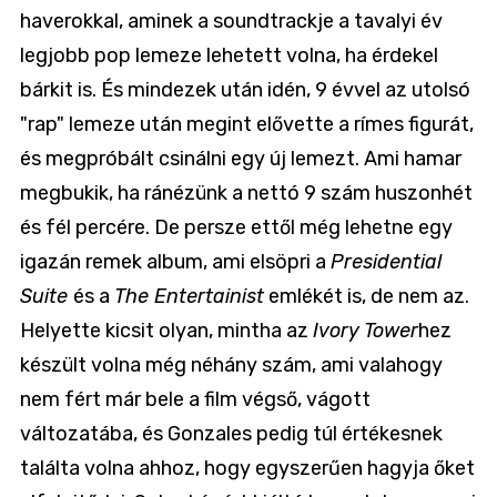
haverokkal, aminek a soundtrackje a tavalyi év
legjobb pop lemeze lehetett volna, ha érdekel
bárkit is. És mindezek után idén, 9 évvel az utolsó
"rap" lemeze után megint elővette a rímes figurát,
és megpróbált csinálni egy új lemezt. Ami hamar
megbukik, ha ránézünk a nettó 9 szám huszonhét
és fél percére. De persze ettől még lehetne egy
igazán remek album, ami elsöpri a
Presidential
Suite
és a
The Entertainist
emlékét is, de nem az.
Helyette kicsit olyan, mintha az
Ivory Tower
hez
készült volna még néhány szám, ami valahogy
nem fért már bele a film végső, vágott
változatába, és Gonzales pedig túl értékesnek
találta volna ahhoz, hogy egyszerűen hagyja őket