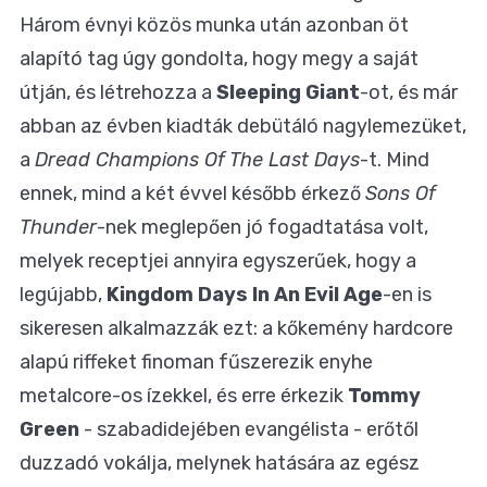
Három évnyi közös munka után azonban öt
alapító tag úgy gondolta, hogy megy a saját
útján, és létrehozza a
Sleeping Giant
-ot, és már
abban az évben kiadták debütáló nagylemezüket,
a
Dread Champions Of The Last Days
-t. Mind
ennek, mind a két évvel később érkező
Sons Of
Thunder
-nek meglepően jó fogadtatása volt,
melyek receptjei annyira egyszerűek, hogy a
legújabb,
Kingdom Days In An Evil Age
-en is
sikeresen alkalmazzák ezt: a kőkemény hardcore
alapú riffeket finoman fűszerezik enyhe
metalcore-os ízekkel, és erre érkezik
Tommy
Green
- szabadidejében evangélista - erőtől
duzzadó vokálja, melynek hatására az egész