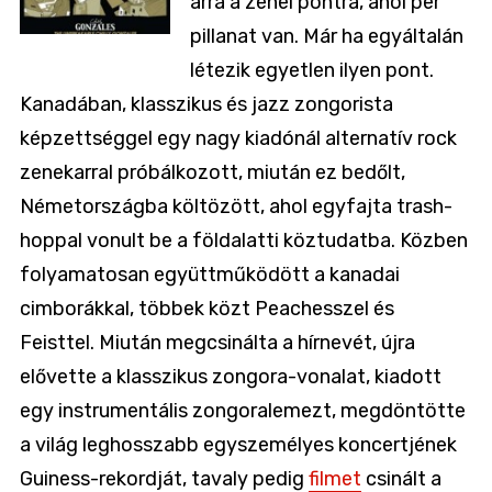
arra a zenei pontra, ahol per
pillanat van. Már ha egyáltalán
létezik egyetlen ilyen pont.
Kanadában, klasszikus és jazz zongorista
képzettséggel egy nagy kiadónál alternatív rock
zenekarral próbálkozott, miután ez bedőlt,
Németországba költözött, ahol egyfajta trash-
hoppal vonult be a földalatti köztudatba. Közben
folyamatosan együttműködött a kanadai
cimborákkal, többek közt Peachesszel és
Feisttel. Miután megcsinálta a hírnevét, újra
elővette a klasszikus zongora-vonalat, kiadott
egy instrumentális zongoralemezt, megdöntötte
a világ leghosszabb egyszemélyes koncertjének
Guiness-rekordját, tavaly pedig
filmet
csinált a