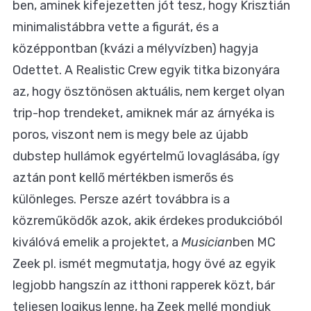
ben, aminek kifejezetten jót tesz, hogy Krisztián
minimalistábbra vette a figurát, és a
középpontban (kvázi a mélyvízben) hagyja
Odettet. A Realistic Crew egyik titka bizonyára
az, hogy ösztönösen aktuális, nem kerget olyan
trip-hop trendeket, amiknek már az árnyéka is
poros, viszont nem is megy bele az újabb
dubstep hullámok egyértelmű lovaglásába, így
aztán pont kellő mértékben ismerős és
különleges. Persze azért továbbra is a
közreműködők azok, akik érdekes produkcióból
kiválóvá emelik a projektet, a
Musician
ben MC
Zeek pl. ismét megmutatja, hogy övé az egyik
legjobb hangszín az itthoni rapperek közt, bár
teljesen logikus lenne, ha Zeek mellé mondjuk