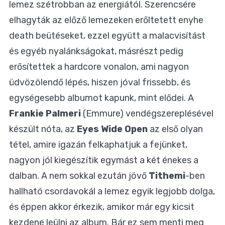
lemez szétrobban az energiától. Szerencsére
elhagyták az előző lemezeken erőltetett enyhe
death beütéseket, ezzel együtt a malacvisítást
és egyéb nyalánkságokat, másrészt pedig
erősítettek a hardcore vonalon, ami nagyon
üdvözölendő lépés, hiszen jóval frissebb, és
egységesebb albumot kapunk, mint elődei. A
Frankie Palmeri
(Emmure) vendégszereplésével
készült nóta, az
Eyes Wide Open
az első olyan
tétel, amire igazán felkaphatjuk a fejünket,
nagyon jól kiegészítik egymást a két énekes a
dalban. A nem sokkal ezután jövő
Tithemi
-ben
hallható csordavokál a lemez egyik legjobb dolga,
és éppen akkor érkezik, amikor már egy kicsit
kezdene leülni az album. Bár ez sem menti meg