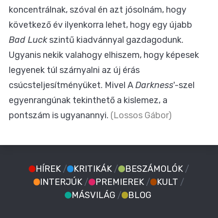
koncentrálnak, szóval én azt jósolnám, hogy
következő év ilyenkorra lehet, hogy egy újabb
Bad Luck
szintű kiadvánnyal gazdagodunk.
Ugyanis nekik valahogy elhiszem, hogy képesek
legyenek túl szárnyalni az új érás
csúcsteljesítményüket. Mivel A
Darkness
'-szel
egyenrangúnak tekinthető a kislemez, a
pontszám is ugyanannyi.
(Lossos Gábor)
HÍREK
/
KRITIKÁK
/
BESZÁMOLÓK
/
INTERJÚK
/
PREMIEREK
/
KULT
/
MÁSVILÁG
/
BLOG