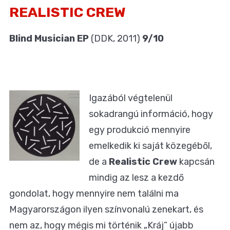
REALISTIC CREW
Blind Musician EP
(DDK, 2011)
9/10
Igazából végtelenül
sokadrangú információ, hogy
egy produkció mennyire
emelkedik ki saját közegéből,
de a
Realistic Crew
kapcsán
mindig az lesz a kezdő
gondolat, hogy mennyire nem találni ma
Magyarországon ilyen színvonalú zenekart, és
nem az, hogy mégis mi történik „Kráj” újabb