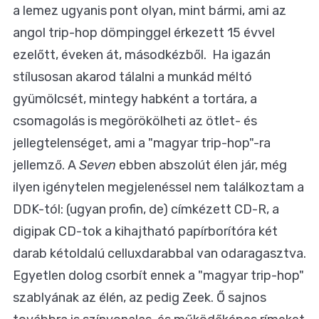
a lemez ugyanis pont olyan, mint bármi, ami az
angol trip-hop dömpinggel érkezett 15 évvel
ezelőtt, éveken át, másodkézből. Ha igazán
stílusosan akarod tálalni a munkád méltó
gyümölcsét, mintegy habként a tortára, a
csomagolás is megörökölheti az ötlet- és
jellegtelenséget, ami a "magyar trip-hop"-ra
jellemző. A
Seven
ebben abszolút élen jár, még
ilyen igénytelen megjelenéssel nem találkoztam a
DDK-tól: (ugyan profin, de) címkézett CD-R, a
digipak CD-tok a kihajtható papírborítóra két
darab kétoldalú celluxdarabbal van odaragasztva.
Egyetlen dolog csorbít ennek a "magyar trip-hop"
szablyának az élén, az pedig Zeek. Ő sajnos