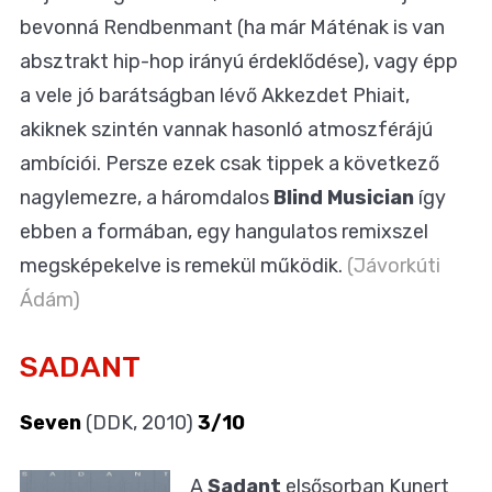
bevonná Rendbenmant (ha már Máténak is van
absztrakt hip-hop irányú érdeklődése), vagy épp
a vele jó barátságban lévő Akkezdet Phiait,
akiknek szintén vannak hasonló atmoszférájú
ambíciói. Persze ezek csak tippek a következő
nagylemezre, a háromdalos
Blind Musician
így
ebben a formában, egy hangulatos remixszel
megsképekelve is remekül működik.
(Jávorkúti
Ádám)
SADANT
Seven
(DDK, 2010)
3/10
A
Sadant
elsősorban Kunert