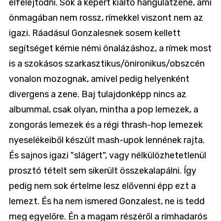
elfelejtődni. Sok a képért kiáltó hangulatzene, ami
önmagában nem rossz, rímekkel viszont nem az
igazi. Ráadásul Gonzalesnek sosem kellett
segítséget kérnie némi önalázáshoz, a rímek most
is a szokásos szarkasztikus/önironikus/obszcén
vonalon mozognak, amivel pedig helyenként
divergens a zene. Baj tulajdonképp nincs az
albummal, csak olyan, mintha a pop lemezek, a
zongorás lemezek és a régi thrash-hop lemezek
nyeselékeiből készült mash-upok lennének rajta.
És sajnos igazi "slágert", vagy nélkülözhetetlenül
prosztó tételt sem sikerült összekalapálni. Így
pedig nem sok értelme lesz elővenni épp ezt a
lemezt. És ha nem ismered Gonzalest, ne is tedd
meg egyelőre. Én a magam részéről a rímhadarós