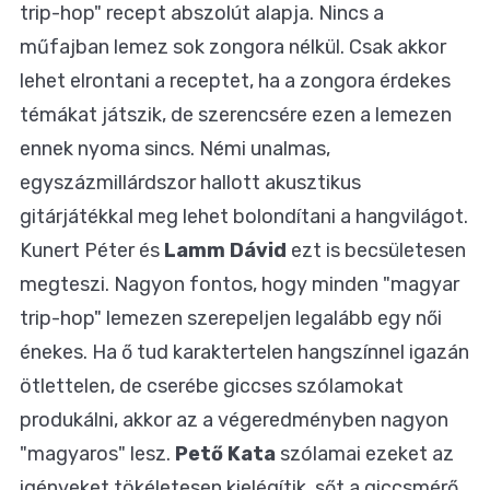
trip-hop" recept abszolút alapja. Nincs a
műfajban lemez sok zongora nélkül. Csak akkor
lehet elrontani a receptet, ha a zongora érdekes
témákat játszik, de szerencsére ezen a lemezen
ennek nyoma sincs. Némi unalmas,
egyszázmillárdszor hallott akusztikus
gitárjátékkal meg lehet bolondítani a hangvilágot.
Kunert Péter és
Lamm Dávid
ezt is becsületesen
megteszi. Nagyon fontos, hogy minden "magyar
trip-hop" lemezen szerepeljen legalább egy női
énekes. Ha ő tud karaktertelen hangszínnel igazán
ötlettelen, de cserébe giccses szólamokat
produkálni, akkor az a végeredményben nagyon
"magyaros" lesz.
Pető Kata
szólamai ezeket az
igényeket tökéletesen kielégítik, sőt a giccsmérő