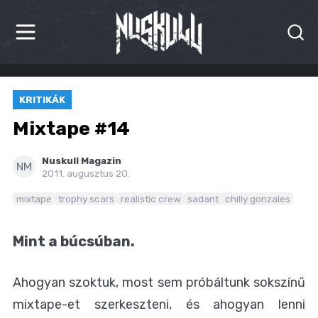
HÍREK
KRITIKÁK
KRITIKÁK
Mixtape #14
BESZÁMOLÓK
Nuskull Magazin
NM
2011. augusztus 20.
INTERJÚK
mixtape
trophy scars
realistic crew
sadant
chilly gonzales
PREMIEREK
Mint a búcsúban.
KULT
MÁSVILÁG
Ahogyan szoktuk, most sem próbáltunk sokszínű
mixtape-et szerkeszteni, és ahogyan lenni
BLOG