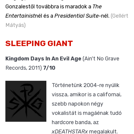
Gonzalestől továbbra is maradok a
The
Entertainist
nél és a
Presidential Suite
-nél.
(Gellért
Mátyás)
SLEEPING GIANT
Kingdom Days In An Evil Age
(Ain't No Grave
Records, 2011)
7/10
Történetünk 2004-re nyúlik
vissza, amikor is a californai,
szebb napokon négy
vokalistát is magáénak tudó
hardcore banda, az
xDEATHSTARx
megalakult.