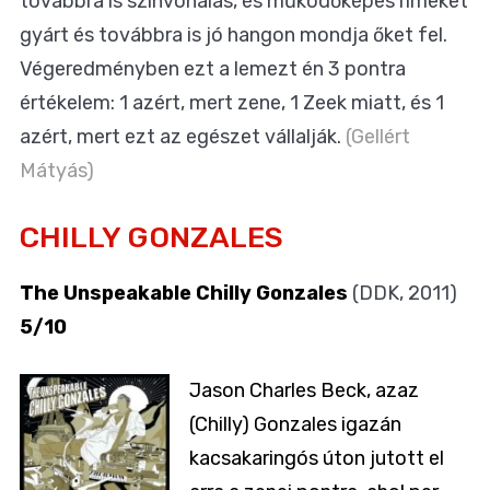
továbbra is színvonalas, és működőképes rímeket
gyárt és továbbra is jó hangon mondja őket fel.
Végeredményben ezt a lemezt én 3 pontra
értékelem: 1 azért, mert zene, 1 Zeek miatt, és 1
azért, mert ezt az egészet vállalják.
(Gellért
Mátyás)
CHILLY GONZALES
The Unspeakable Chilly Gonzales
(DDK, 2011)
5/10
Jason Charles Beck, azaz
(Chilly) Gonzales igazán
kacsakaringós úton jutott el