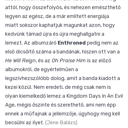
attól, hogy összefolyós, és nehezen emészthető
legyen az egész, de a már említett energiája
miatt sokszor kaphatjuk magunkat azon, hogy
kedvünk támad újra és újra meghallgatni a
lemezt. Az albumzáró
Enthroned
pedig nem az
első dicsőítő száma a bandának, hiszen ott van a
He Will Reign
, és az
Oh Praise Him
is az előző
albumokról, de egyértelműen a
legszívhezszólóbb dolog, amit a banda kiadott a
kezei közül. Nem eredeti, de még csak nem is
olyan kiemelkedő lemez a Kingdom Days In An Evil
Age, mégis őszinte és szerethető, ami nem épp
ennek a műfajnak a jellemzője, úgyhogy meg kell
becsülni az ilyet.
(Jene Balázs)