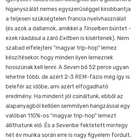
higanyszálát nemes egyszerűséggel kirobbantja
a teljesen szükségtelen francia nyelvhasználat
(és azok a dallamok, amikkel a
Tinsel
ben büntet -
ezek ráadásul a záró
Exit
ben is kísértenek). Nem
szabad elfelejteni "magyar trip-hop" lemez
készítésekor, hogy minden ilyen lemeznek
hosszúnak kell lenni. A
Seven
bő 52 perce ugyan
lehetne több, de azért 2-3 REM-fázis még így is
belefér az időbe, ami azért elfogadható
eredmény. Ha mindent jól csináltunk, ebből az
alapanyagból kellően semmilyen hangzással egy
valóban 110%-os "magyar trip-hop" lemezt
állíthatunk elő. És a
Seven
be fektetett mintegy
hét év munka során erre is nagy figyelem fordult,