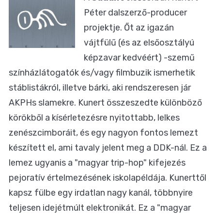
Péter dalszerző-producer
projektje. Őt az igazán
vájtfülű (és az elsőosztályú
képzavar kedvéért) -szemű
színházlátogatók és/vagy filmbuzik ismerhetik
stáblistákról, illetve bárki, aki rendszeresen jár
AKPHs slamekre. Kunert összeszedte különböző
körökből a kísérletezésre nyitottabb, lelkes
zenészcimboráit, és egy nagyon fontos lemezt
készített el, ami tavaly jelent meg a DDK-nál. Ez a
lemez ugyanis a "magyar trip-hop" kifejezés
pejoratív értelmezésének iskolapéldája. Kunerttől
kapsz fülbe egy irdatlan nagy kanál, többnyire
teljesen idejétmúlt elektronikát. Ez a "magyar