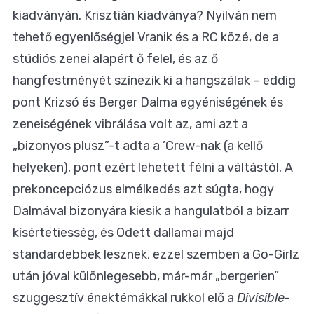
kiadványán. Krisztián kiadványa? Nyilván nem
tehető egyenlőségjel Vranik és a RC közé, de a
stúdiós zenei alapért ő felel, és az ő
hangfestményét színezik ki a hangszálak – eddig
pont Krizsó és Berger Dalma egyéniségének és
zeneiségének vibrálása volt az, ami azt a
„bizonyos plusz”-t adta a ’Crew-nak (a kellő
helyeken), pont ezért lehetett félni a váltástól. A
prekoncepciózus elmélkedés azt súgta, hogy
Dalmával bizonyára kiesik a hangulatból a bizarr
kísértetiesség, és Odett dallamai majd
standardebbek lesznek, ezzel szemben a Go-Girlz
után jóval különlegesebb, már-már „bergerien”
szuggesztív énektémákkal rukkol elő a
Divisible
-