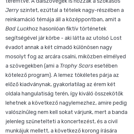
teremtve. A dalszövegek is hozzák a szokásos
Jerry
szintet, ezúttal a tételek nagy-részében a
reinkarnáció témája áll a középpontban, amit a
Bad Luck
hoz hasonlóan fiktív történetek
segítségével jár körbe - aki látta az utolsó Lost
évadot annak a két címadó különösen nagy
mosolyt fog az arcára csalni, miközben elmélyed
a szövegekben (ami a
Trophy Scars
esetében
kötelező program). A lemez tökéletes párja az
előző kiadványnak, gyakorlatilag az érem két
oldala hangulatiság terén, így kiváló összekötők
lehetnek a következő nagylemezhez, amire pedig
valószínűleg nem kell sokat várjunk, mert a banda
jelenleg szünetelteti a koncertezést, és a civil
munkájuk mellett, a következő korong írására